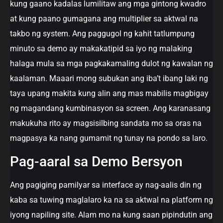
kung gaano kadalas lumilitaw ang mga gintong kwadro
at kung paano gumagana ang multiplier sa aktwal na
takbo ng system. Ang paggugol ng kahit tatlumpung
minuto sa demo ay makakatipid sa iyo ng malaking
halaga mula sa mga pagkakamaling dulot ng kawalan ng
kaalaman. Maaari mong subukan ang iba’t ibang laki ng
taya upang makita kung alin ang mas mabilis magbigay
ng magandang kumbinasyon sa screen. Ang karanasang
makukuha rito ay magsisilbing sandata mo sa oras na
magpasya ka nang gumamit ng tunay na pondo sa laro.
Pag-aaral sa Demo Bersyon
Ang pagiging pamilyar sa interface ay nag-aalis din ng
kaba sa tuwing maglalaro ka na sa aktwal na platform ng
iyong napiling site. Alam mo na kung saan pipindutin ang