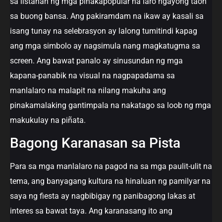
sa listahan ng mga pinakapopular na laro ngayong taon
sa buong bansa. Ang pakiramdam na ikaw ay kasali sa
isang tunay na selebrasyon ay lalong tumitindi kapag
ang mga simbolo ay nagsimula nang magkatugma sa
screen. Ang bawat panalo ay sinusundan ng mga
kapana-panabik na visual na nagpapadama sa
manlalaro na malapit na nilang makuha ang
pinakamalaking gantimpala na nakatago sa loob ng mga
makukulay na piñata.
Bagong Karanasan sa Pista
Para sa mga manlalaro na pagod na sa mga paulit-ulit na
tema, ang banyagang kultura na hinaluan ng pamilyar na
saya ng fiesta ay nagbibigay ng panibagong lakas at
interes sa bawat taya. Ang karanasang ito ang