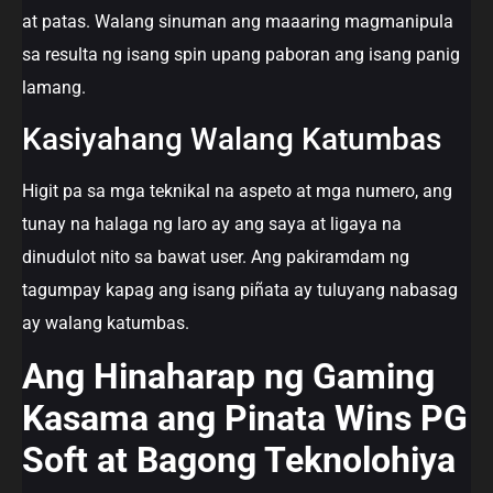
at patas. Walang sinuman ang maaaring magmanipula
sa resulta ng isang spin upang paboran ang isang panig
lamang.
Kasiyahang Walang Katumbas
Higit pa sa mga teknikal na aspeto at mga numero, ang
tunay na halaga ng laro ay ang saya at ligaya na
dinudulot nito sa bawat user. Ang pakiramdam ng
tagumpay kapag ang isang piñata ay tuluyang nabasag
ay walang katumbas.
Ang Hinaharap ng Gaming
Kasama ang Pinata Wins PG
Soft at Bagong Teknolohiya