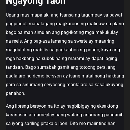
Ngayong Taon
Upang mas mapalaki ang tsansa ng tagumpay sa bawat
pagpindot, mahalagang magkaroon ng malinaw na plano
bago pa man simulan ang pag-ikot ng mga makukulay
na reels. Ang pag-asa lamang sa swerte ay maaaring
magdulot ng mabilis na pagkaubos ng pondo, kaya ang
mga hakbang na subok na ng marami ay dapat laging
tandaan. Bago sumabak gamit ang totoong pera, ang
paglalaro ng demo bersyon ay isang matalinong hakbang
para sa sinumang seryosong manlalaro sa kasalukuyang
panahon.
Ang libreng bersyon na ito ay nagbibigay ng eksaktong
karanasan at gameplay nang walang anumang panganib
sa iyong sariling pitaka o ipon. Dito mo maiintindihan