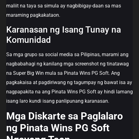
maliit na taya sa simula ay nagbibigay-daan sa mas
maraming pagkakataon.
Karanasan ng Isang Tunay na
Komunidad
Sa mga grupo sa social media sa Pilipinas, marami ang
nagbabahagi ng kanilang mga screenshot ng tinatawag
na Super Big Win mula sa Pinata Wins PG Soft. Ang
pagkakaisa at pagdiriwang ng tagumpay ng bawat isa ay
nagpapakita na ang Pinata Wins PG Soft ay hindi lamang
isang laro kundi isang panlipunang karanasan.
Mga Diskarte sa Paglalaro
ng Pinata Wins PG Soft