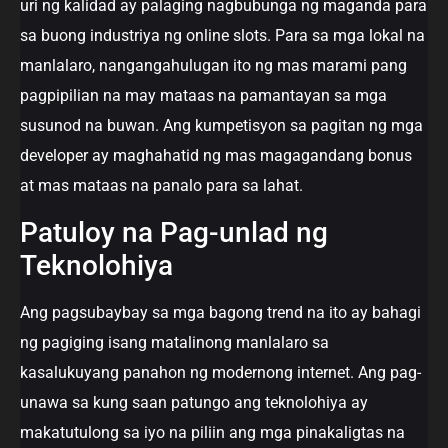
uri ng kalidad ay palaging nagbubunga ng maganda para
sa buong industriya ng online slots. Para sa mga lokal na
manlalaro, nangangahulugan ito ng mas marami pang
pagpipilian na may mataas na pamantayan sa mga
susunod na buwan. Ang kumpetisyon sa pagitan ng mga
developer ay maghahatid ng mas magagandang bonus
at mas mataas na panalo para sa lahat.
Patuloy na Pag-unlad ng
Teknolohiya
Ang pagsubaybay sa mga bagong trend na ito ay bahagi
ng pagiging isang matalinong manlalaro sa
kasalukuyang panahon ng modernong internet. Ang pag-
unawa sa kung saan patungo ang teknolohiya ay
makatutulong sa iyo na piliin ang mga pinakaligtas na