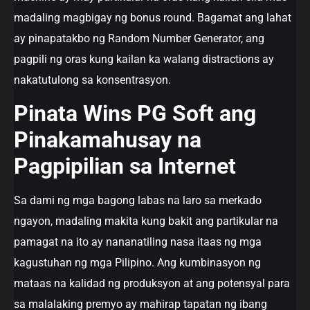
madaling magbigay ng bonus round. Bagamat ang lahat
ay pinapatakbo ng Random Number Generator, ang
pagpili ng oras kung kailan ka walang distractions ay
nakatutulong sa konsentrasyon.
Pinata Wins PG Soft ang
Pinakamahusay na
Pagpipilian sa Internet
Sa dami ng mga bagong labas na laro sa merkado
ngayon, madaling makita kung bakit ang partikular na
pamagat na ito ay nananatiling nasa itaas ng mga
kagustuhan ng mga Pilipino. Ang kumbinasyon ng
mataas na kalidad ng produksyon at ang potensyal para
sa malalaking premyo ay mahirap tapatan ng ibang