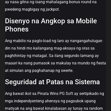
ay nasa gitna ng isang mahalagang bonus round na
pwedeng magbigay ng jackpot.
Disenyo na Angkop sa Mobile
Phones
Ang mabilis na paglo-load ng laro ay nangangahulugan
din na hindi mo kailangang mag-aksaya ng oras sa
paghihintay ng matagal. Sa ilang segundo lamang ay
maaari ka nang pumasok sa makulay na mundo ng fiesta
at simulan ang paghahanap ng swerte.
Seguridad at Patas na Sistema
Ang bawat ikot sa Pinata Wins PG Soft ay sertipikado ng
mga independyenteng ahensya ng pagsubok upang
matiyak na ang bawat kinalabasan ay tunay na random