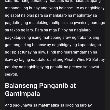
katamtamang panalo ay madalas na lumalabas upang
mapanatiling buhay ang iyong balanse. Ito ay nagbibigay
ng sapat na oras para sa manlalaro na maghintay sa
pagdating ng malalaking multipliers na pwedeng bumago
sa takbo ng laro. Para sa mga Pinoy na naglalaro
pagkatapos ng isang mahabang araw ng trabaho, ang
ganitong uri ng balanse ay nagbibigay ng kapanatagan
ng isip at tunay na aliw. Hindi mo mararamdaman na
ikaw ay laging natatalo, dahil ang Pinata Wins PG Soft ay
patuloy na nagbibigay ng pabalik na premyo sa bawat
sesyon.
Balanseng Panganib at
Gantimpala
Ang pag-unawa sa matematika sa likod ng laro ay