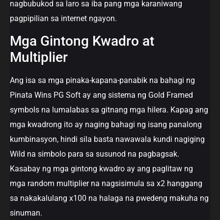
nagbubukod sa laro sa iba pang mga karaniwang
pagpipilian sa internet ngayon.
Mga Gintong Kwadro at
Multiplier
Ang isa sa mga pinaka-kapana-panabik na bahagi ng
Pinata Wins PG Soft ay ang sistema ng Gold Framed
symbols na lumalabas sa gitnang mga hilera. Kapag ang
mga kwadrong ito ay naging bahagi ng isang panalong
kumbinasyon, hindi sila basta nawawala kundi nagiging
Wild na simbolo para sa susunod na pagbagsak.
Kasabay ng mga gintong kwadro ay ang paglitaw ng
mga random multiplier na nagsisimula sa x2 hanggang
sa nakakalulang x100 na halaga na pwedeng makuha ng
sinuman.