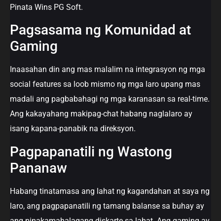
Pinata Wins PG Soft.
Pagsasama ng Komunidad at
Gaming
Inaasahan din ang mas malalim na integrasyon ng mga
social features sa loob mismo ng mga laro upang mas
madali ang pagbabahagi ng mga karanasan sa real-time.
Ang kakayahang makipag-chat habang naglalaro ay
isang kapana-panabik na direksyon.
Pagpapanatili ng Wastong
Pananaw
Habang tinatamasa ang lahat ng kagandahan at saya ng
laro, ang pagpapanatili ng tamang balanse sa buhay ay
ang pinakamahalagang diskarte sa lahat. Ang gaming ay