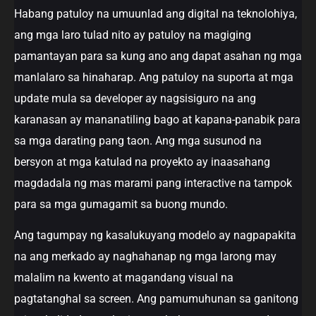
Habang patuloy na umuunlad ang digital na teknolohiya,
ang mga laro tulad nito ay patuloy na magiging
pamantayan para sa kung ano ang dapat asahan ng mga
manlalaro sa hinaharap. Ang patuloy na suporta at mga
update mula sa developer ay nagsisiguro na ang
karanasan ay mananatiling bago at kapana-panabik para
sa mga darating pang taon. Ang mga susunod na
bersyon at mga katulad na proyekto ay inaasahang
magdadala ng mas marami pang interactive na tampok
para sa mga gumagamit sa buong mundo.
Ang tagumpay ng kasalukuyang modelo ay nagpapakita
na ang merkado ay naghahanap ng mga larong may
malalim na kwento at magandang visual na
pagtatanghal sa screen. Ang pamumuhunan sa ganitong