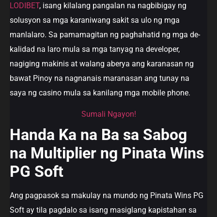
LODIBET
, isang kilalang pangalan na nagbibigay ng
solusyon sa mga karaniwang sakit sa ulo ng mga
manlalaro. Sa pamamagitan ng paghahatid ng mga de-
kalidad na laro mula sa mga tanyag na developer,
nagiging makinis at walang aberya ang karanasan ng
bawat Pinoy na nagnanais maranasan ang tunay na
saya ng casino mula sa kanilang mga mobile phone.
Sumali Ngayon!
Handa Ka na Ba sa Sabog
na Multiplier ng Pinata Wins
PG Soft
Ang pagpasok sa makulay na mundo ng Pinata Wins PG
Soft ay tila pagdalo sa isang masiglang kapistahan sa