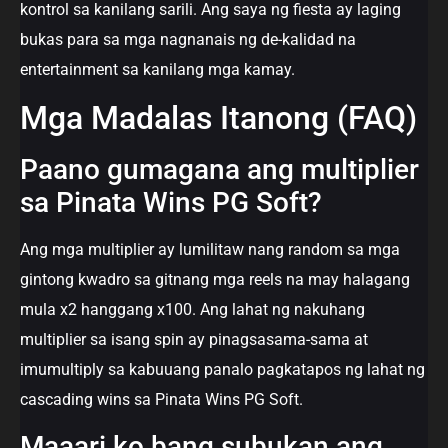
kontrol sa kanilang sarili. Ang saya ng fiesta ay laging
bukas para sa mga nagnanais ng de-kalidad na
entertainment sa kanilang mga kamay.
Mga Madalas Itanong (FAQ)
Paano gumagana ang multiplier
sa Pinata Wins PG Soft?
Ang mga multiplier ay lumilitaw nang random sa mga
gintong kwadro sa gitnang mga reels na may halagang
mula x2 hanggang x100. Ang lahat ng nakuhang
multiplier sa isang spin ay pinagsasama-sama at
imumultiply sa kabuuang panalo pagkatapos ng lahat ng
cascading wins sa Pinata Wins PG Soft.
Maaari ko bang subukan ang