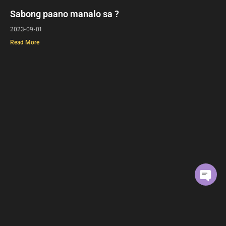
Sabong paano manalo sa ?
2023-09-01
Read More