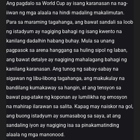
Ang pagdalo sa World Cup ay isang karanasan na nag-
iiwan ng mga alaala na hindi madaling makalimutan.
Para sa maraming tagahanga, ang bawat sandali sa loob
ng istadyum ay nagiging bahagi ng isang kwento na
kanilang dadalhin habang buhay. Mula sa unang
pagpasok sa arena hanggang sa huling sipol ng laban,
ang bawat detalye ay nagiging mahalagang bahagi ng
kanilang karanasan. Ang tunog ng sabay-sabay na
sigawan ng libu-libong tagahanga, ang makukulay na
bandilang kumakaway sa hangin, at ang tensyon sa
bawat pag-atake ng koponan ay lumilikha ng emosyon
na mahirap ilarawan sa salita. Kapag may naiskor na gol,
ang buong istadyum ay sumasabog sa saya, at ang
sandaling iyon ay nagiging isa sa pinakamatinding
alaala ng mga manonood.