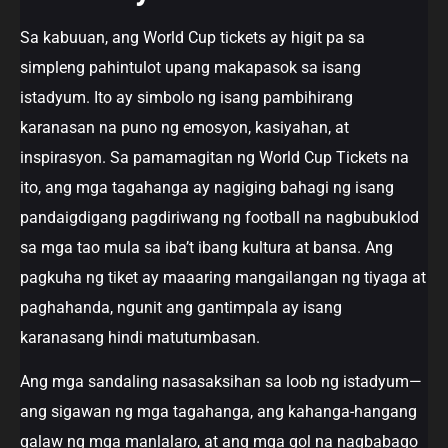
Sa kabuuan, ang World Cup tickets ay higit pa sa
simpleng pahintulot upang makapasok sa isang
istadyum. Ito ay simbolo ng isang pambihirang
karanasan na puno ng emosyon, kasiyahan, at
inspirasyon. Sa pamamagitan ng World Cup Tickets na
ito, ang mga tagahanga ay nagiging bahagi ng isang
pandaigdigang pagdiriwang ng football na nagbubuklod
sa mga tao mula sa iba’t ibang kultura at bansa. Ang
pagkuha ng tiket ay maaaring mangailangan ng tiyaga at
paghahanda, ngunit ang gantimpala ay isang
karanasang hindi matutumbasan.
Ang mga sandaling nasasaksihan sa loob ng istadyum—
ang sigawan ng mga tagahanga, ang kahanga-hangang
galaw ng mga manlalaro, at ang mga gol na nagbabago