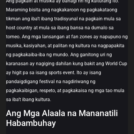
Ang pagkain at musika ay bahagi rin ng kulturang ito.
Maraming bisita ang nagkakaroon ng pagkakataong
tikman ang iba’t ibang tradisyunal na pagkain mula sa
host country at mula sa ibang bansa na dumalo sa
torneo. Ang mga lansangan at fan zones ay napupuno ng
musika, kasiyahan, at palitan ng kultura na nagpapakita
ng pagkakaiba-iba ng mundo. Ang ganitong uri ng
karanasan ay nagiging dahilan kung bakit ang World Cup
ay higit pa sa isang sports event. Ito ay isang
pandaigdigang festival na nagdiriwang ng
pagkakaibigan, respeto, at pagkakaisa ng mga tao mula
sa iba’t ibang kultura.
Ang Mga Alaala na Mananatili
Habambuhay