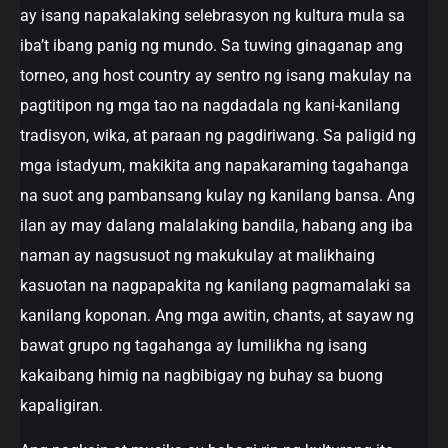
ay isang napakalaking selebrasyon ng kultura mula sa
iba’t ibang panig ng mundo. Sa tuwing ginaganap ang
torneo, ang host country ay sentro ng isang makulay na
pagtitipon ng mga tao na nagdadala ng kani-kanilang
tradisyon, wika, at paraan ng pagdiriwang. Sa paligid ng
mga istadyum, makikita ang napakaraming tagahanga
na suot ang pambansang kulay ng kanilang bansa. Ang
ilan ay may dalang malalaking bandila, habang ang iba
naman ay nagsusuot ng makukulay at malikhaing
kasuotan na nagpapakita ng kanilang pagmamalaki sa
kanilang koponan. Ang mga awitin, chants, at sayaw ng
bawat grupo ng tagahanga ay lumilikha ng isang
kakaibang himig na nagbibigay ng buhay sa buong
kapaligiran.