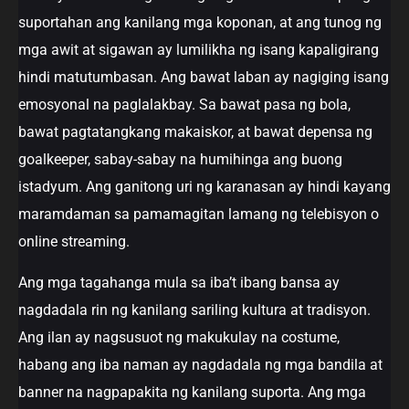
suportahan ang kanilang mga koponan, at ang tunog ng
mga awit at sigawan ay lumilikha ng isang kapaligirang
hindi matutumbasan. Ang bawat laban ay nagiging isang
emosyonal na paglalakbay. Sa bawat pasa ng bola,
bawat pagtatangkang makaiskor, at bawat depensa ng
goalkeeper, sabay-sabay na humihinga ang buong
istadyum. Ang ganitong uri ng karanasan ay hindi kayang
maramdaman sa pamamagitan lamang ng telebisyon o
online streaming.
Ang mga tagahanga mula sa iba’t ibang bansa ay
nagdadala rin ng kanilang sariling kultura at tradisyon.
Ang ilan ay nagsusuot ng makukulay na costume,
habang ang iba naman ay nagdadala ng mga bandila at
banner na nagpapakita ng kanilang suporta. Ang mga