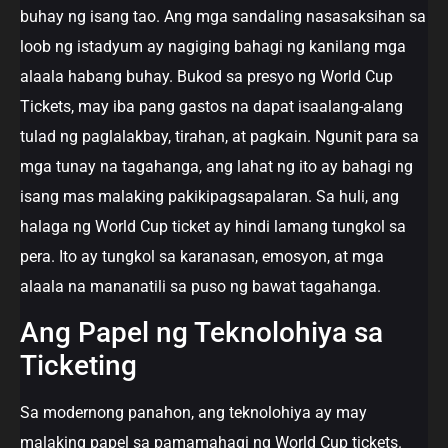
buhay ng isang tao. Ang mga sandaling nasasaksihan sa
loob ng istadyum ay nagiging bahagi ng kanilang mga
alaala habang buhay. Bukod sa presyo ng World Cup
Tickets, may iba pang gastos na dapat isaalang-alang
tulad ng paglalakbay, tirahan, at pagkain. Ngunit para sa
mga tunay na tagahanga, ang lahat ng ito ay bahagi ng
isang mas malaking pakikipagsapalaran. Sa huli, ang
halaga ng World Cup ticket ay hindi lamang tungkol sa
pera. Ito ay tungkol sa karanasan, emosyon, at mga
alaala na mananatili sa puso ng bawat tagahanga.
Ang Papel ng Teknolohiya sa
Ticketing
Sa modernong panahon, ang teknolohiya ay may
malaking papel sa pamamahagi ng World Cup tickets.