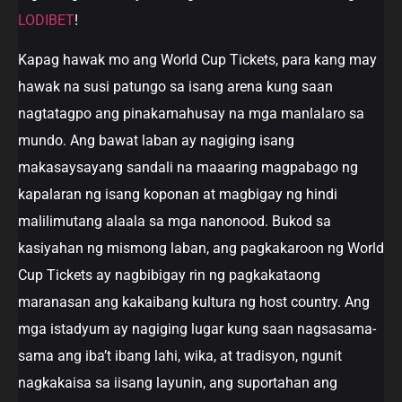
LODIBET
!
Kapag hawak mo ang World Cup Tickets, para kang may
hawak na susi patungo sa isang arena kung saan
nagtatagpo ang pinakamahusay na mga manlalaro sa
mundo. Ang bawat laban ay nagiging isang
makasaysayang sandali na maaaring magpabago ng
kapalaran ng isang koponan at magbigay ng hindi
malilimutang alaala sa mga nanonood. Bukod sa
kasiyahan ng mismong laban, ang pagkakaroon ng World
Cup Tickets ay nagbibigay rin ng pagkakataong
maranasan ang kakaibang kultura ng host country. Ang
mga istadyum ay nagiging lugar kung saan nagsasama-
sama ang iba’t ibang lahi, wika, at tradisyon, ngunit
nagkakaisa sa iisang layunin, ang suportahan ang