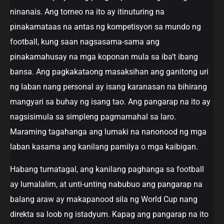
ninanais. Ang torneo na ito ay itinuturing na
pinakamataas na antas ng kompetisyon sa mundo ng
football, kung saan nagsasama-sama ang
pinakamahusay na mga koponan mula sa iba’t ibang
bansa. Ang pagkakataong masaksihan ang ganitong uri
ng laban nang personal ay isang karanasan na bihirang
mangyari sa buhay ng isang tao. Ang pangarap na ito ay
nagsisimula sa simpleng pagmamahal sa laro.
Maraming tagahanga ang lumaki na nanonood ng mga
laban kasama ang kanilang pamilya o mga kaibigan.
Habang tumatagal, ang kanilang paghanga sa football
ay lumalalim, at unti-unting nabubuo ang pangarap na
balang araw ay makapanood sila ng World Cup nang
direkta sa loob ng istadyum. Kapag ang pangarap na ito