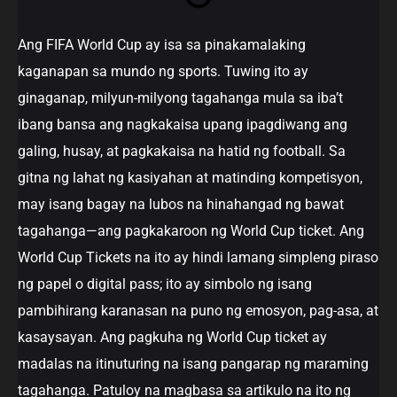
Ang FIFA World Cup ay isa sa pinakamalaking
kaganapan sa mundo ng sports. Tuwing ito ay
ginaganap, milyun-milyong tagahanga mula sa iba’t
ibang bansa ang nagkakaisa upang ipagdiwang ang
galing, husay, at pagkakaisa na hatid ng football. Sa
gitna ng lahat ng kasiyahan at matinding kompetisyon,
may isang bagay na lubos na hinahangad ng bawat
tagahanga—ang pagkakaroon ng World Cup ticket. Ang
World Cup Tickets na ito ay hindi lamang simpleng piraso
ng papel o digital pass; ito ay simbolo ng isang
pambihirang karanasan na puno ng emosyon, pag-asa, at
kasaysayan. Ang pagkuha ng World Cup ticket ay
madalas na itinuturing na isang pangarap ng maraming
tagahanga. Patuloy na magbasa sa artikulo na ito ng