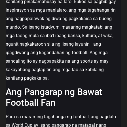
kanilang pinakamahusay na laro. Bukod sa pagbibigay
inspirasyon sa mga manlalaro, ang mga tagahanga rin
ang nagpapalawak ng diwa ng pagkakaisa sa buong
mundo. Sa isang istadyum, maaaring magkatabi ang
mga taong mula sa iba’t ibang bansa, kultura, at wika,
ngunit nagkakaroon sila ng iisang layunin—ang
ipagdiwang ang kagandahan ng football. Ang mga
sandaling ito ay nagpapakita na ang sports ay may
kakayahang paglapitin ang mga tao sa kabila ng
kanilang pagkakaiba.
Ang Pangarap ng Bawat
Football Fan
Para sa maraming tagahanga ng football, ang pagdalo
sa World Cup ay isang pangarap na matagal nang