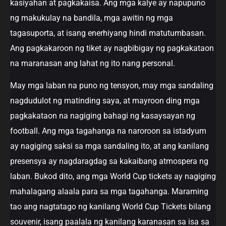
kasiyahan at pagkakaisa. Ang mga kalye ay napupuno
ng makukulay na bandila, mga awitin ng mga
tagasuporta, at isang enerhiyang hindi matutumbasan.
Ang pagkakaroon ng tiket ay nagbibigay ng pagkakataon
na maranasan ang lahat ng ito nang personal.
May mga laban na puno ng tensyon, may mga sandaling
nagdudulot ng matinding saya, at mayroon ding mga
pagkakataon na nagiging bahagi ng kasaysayan ng
football. Ang mga tagahanga na naroroon sa istadyum
ay nagiging saksi sa mga sandaling ito, at ang kanilang
presensya ay nagdaragdag sa kakaibang atmospera ng
laban. Bukod dito, ang mga World Cup tickets ay nagiging
mahalagang alaala para sa mga tagahanga. Maraming
tao ang nagtatago ng kanilang World Cup Tickets bilang
souvenir, isang paalala ng kanilang karanasan sa isa sa