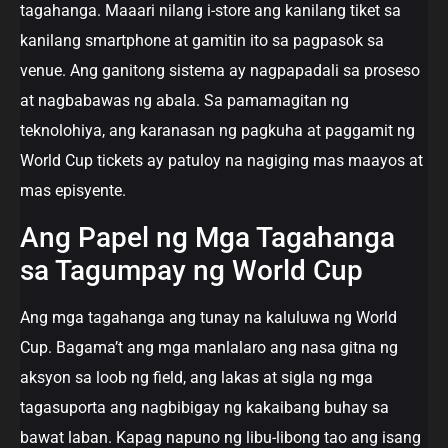
tagahanga. Maaari nilang i-store ang kanilang tiket sa
kanilang smartphone at gamitin ito sa pagpasok sa
venue. Ang ganitong sistema ay nagpapadali sa proseso
at nagbabawas ng abala. Sa pamamagitan ng
teknolohiya, ang karanasan ng pagkuha at paggamit ng
World Cup tickets ay patuloy na nagiging mas maayos at
mas episyente.
Ang Papel ng Mga Tagahanga
sa Tagumpay ng World Cup
Ang mga tagahanga ang tunay na kaluluwa ng World
Cup. Bagama’t ang mga manlalaro ang nasa gitna ng
aksyon sa loob ng field, ang lakas at sigla ng mga
tagasuporta ang nagbibigay ng kakaibang buhay sa
bawat laban. Kapag napuno ng libu-libong tao ang isang