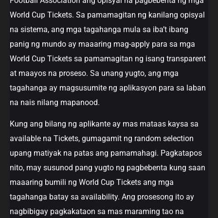
Football Association ang opisyal na pagbebenta ng mga
World Cup Tickets. Sa pamamagitan ng kanilang opisyal
na sistema, ang mga tagahanga mula sa iba’t ibang
panig ng mundo ay maaaring mag-apply para sa mga
World Cup Tickets sa pamamagitan ng isang transparent
at maayos na proseso. Sa unang yugto, ang mga
tagahanga ay magsusumite ng aplikasyon para sa laban
na nais nilang mapanood.
Kung ang bilang ng aplikante ay mas mataas kaysa sa
available na Tickets, gumagamit ng random selection
upang matiyak na patas ang pamamahagi. Pagkatapos
nito, may susunod pang yugto ng pagbebenta kung saan
maaaring bumili ng World Cup Tickets ang mga
tagahanga batay sa availability. Ang prosesong ito ay
nagbibigay pagkakataon sa mas maraming tao na