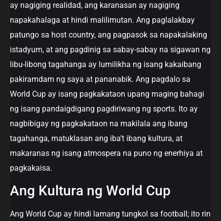
ay nagiging realidad, ang karanasan ay nagiging
napakahalaga at hindi malilimutan. Ang paglalakbay
patungo sa host country, ang pagpasok sa napakalaking
istadyum, at ang pagdinig sa sabay-sabay na sigawan ng
libu-libong tagahanga ay lumilikha ng isang kakaibang
pakiramdam ng saya at pananabik. Ang pagdalo sa
World Cup ay isang pagkakataon upang maging bahagi
ng isang pandaigdigang pagdiriwang ng sports. Ito ay
nagbibigay ng pagkakataon na makilala ang ibang
tagahanga, matuklasan ang iba’t ibang kultura, at
makaranas ng isang atmospera na puno ng enerhiya at
pagkakaisa.
Ang Kultura ng World Cup
Ang World Cup ay hindi lamang tungkol sa football; ito rin