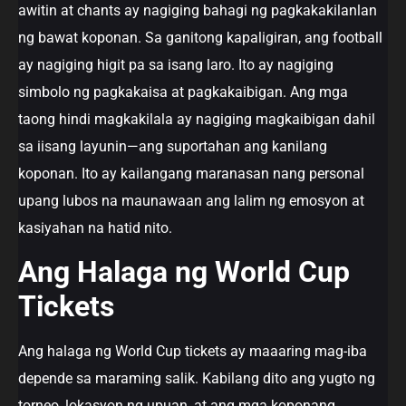
awitin at chants ay nagiging bahagi ng pagkakakilanlan
ng bawat koponan. Sa ganitong kapaligiran, ang football
ay nagiging higit pa sa isang laro. Ito ay nagiging
simbolo ng pagkakaisa at pagkakaibigan. Ang mga
taong hindi magkakilala ay nagiging magkaibigan dahil
sa iisang layunin—ang suportahan ang kanilang
koponan. Ito ay kailangang maranasan nang personal
upang lubos na maunawaan ang lalim ng emosyon at
kasiyahan na hatid nito.
Ang Halaga ng World Cup
Tickets
Ang halaga ng World Cup tickets ay maaaring mag-iba
depende sa maraming salik. Kabilang dito ang yugto ng
torneo, lokasyon ng upuan, at ang mga koponang