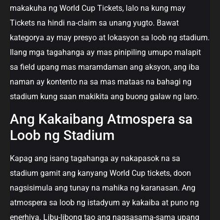
makakuha ng World Cup Tickets, lalo na kung may
Tickets na hindi na-claim sa unang yugto. Bawat
kategorya ay may presyo at lokasyon sa loob ng stadium.
Ilang mga tagahanga ay mas pinipiling umupo malapit
sa field upang mas maramdaman ang aksyon, ang iba
naman ay kontento na sa mas mataas na bahagi ng
stadium kung saan makikita ang buong galaw ng laro.
Ang Kakaibang Atmospera sa
Loob ng Stadium
Kapag ang isang tagahanga ay nakapasok na sa
stadium gamit ang kanyang World Cup tickets, doon
nagsisimula ang tunay na mahika ng karanasan. Ang
atmospera sa loob ng istadyum ay kakaiba at puno ng
enerhiya. Libu-libong tao ang nagsasama-sama upang