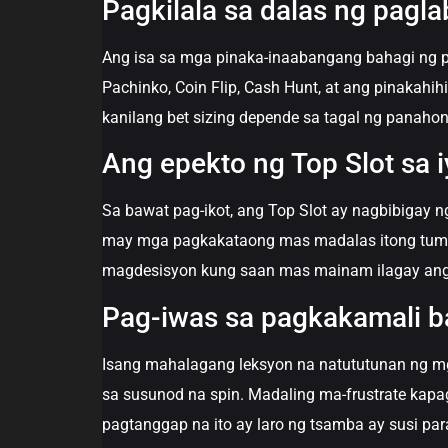
Pagkilala sa dalas ng pag
Ang isa sa mga pinaka-inaabangang bahagi ng p
Pachinko, Coin Flip, Cash Hunt, at ang pinakah
kanilang bet sizing depende sa tagal ng panaho
Ang epekto ng Top Slot sa 
Sa bawat pag-ikot, ang Top Slot ay nagbibigay 
may mga pagkakataong mas madalas itong tumam
magdesisyon kung saan mas mainam ilagay ang 
Pag-iwas sa pagkakamali b
Isang mahalagang leksyon na natututunan ng mga
sa susunod na spin. Madaling ma-frustrate kapa
pagtanggap na ito ay laro ng tsamba ay susi pa