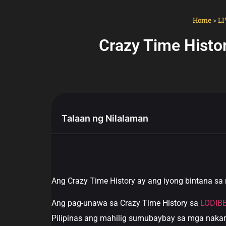
Home
>
LI
Crazy Time Histo
Talaan ng Nilalaman
Ang Crazy Time History ay ang iyong bintana sa
Ang pag-unawa sa Crazy Time History sa
LODIB
Pilipinas ang mahilig sumubaybay sa mga nakara