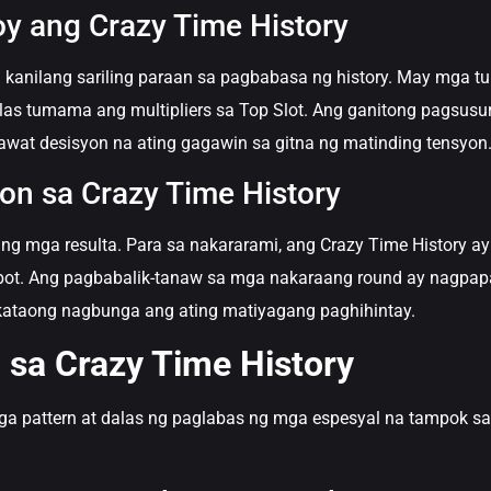
y ang Crazy Time History
anilang sariling paraan sa pagbabasa ng history. May mga tum
s tumama ang multipliers sa Top Slot. Ang ganitong pagsusuri
wat desisyon na ating gagawin sa gitna ng matinding tensyon
n sa Crazy Time History
n ng mga resulta. Para sa nakararami, ang Crazy Time History a
ot. Ang pagbabalik-tanaw sa mga nakaraang round ay nagpapaa
kakataong nagbunga ang ating matiyagang paghihintay.
 sa Crazy Time History
mga pattern at dalas ng paglabas ng mga espesyal na tampok