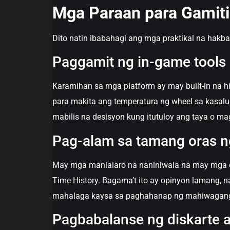
Mga Paraan para Gamiti
Dito natin ibabahagi ang mga praktikal na hak
Paggamit ng in-game tools p
Karamihan sa mga platform ay may built-in na hi
para makita ang temperatura ng wheel sa kasaluk
mabilis na desisyon kung itutuloy ang taya o 
Pag-alam sa tamang oras n
May mga manlalaro na naniniwala na may mga or
Time History. Bagama’t ito ay opinyon lamang, na
mahalaga kaysa sa paghahanap ng mahiwagang 
Pagbabalanse ng diskarte a