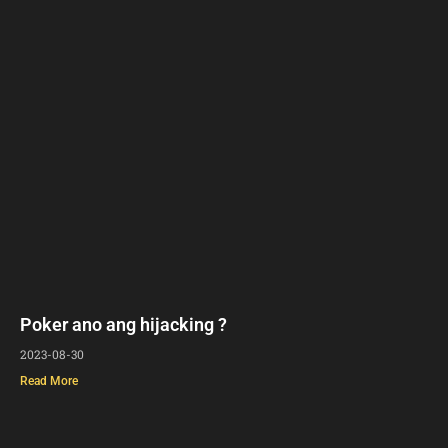
Poker ano ang hijacking ?
2023-08-30
Read More