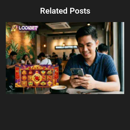
Related Posts