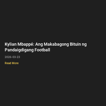
Kylian Mbappé: Ang Makabagong Bituin ng
Pandaigdigang Football
2026-03-23
Read More