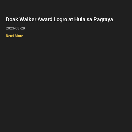
Doak Walker Award Logro at Hula sa Pagtaya
2023-08-29
Read More