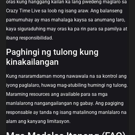
oras kung hanggang kailan ka lang pwedeng maglaro sa
Crazy Time Live sa loob ng isang araw. Ang balanseng
pamumuhay ay mas mahalaga kaysa sa anumang laro,
kaya siguraduhing may oras ka pa rin para sa pamilya at
ibang responsibilidad.
Paghingi ng tulong kung
kinakailangan
Kung nararamdaman mong nawawala na sa kontrol ang
iyong paglalaro, huwag mag-atubiling humingi ng tulong.
Maraming resources ang available para sa mga
manlalarong nangangailangan ng gabay. Ang pagiging
responsable ay tanda ng isang matalinong manlalaro na
alam ang kanyang limitasyon.