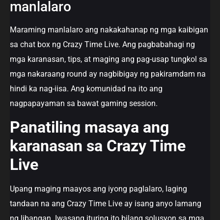
manlalaro
Maraming manlalaro ang nakakahanap ng mga kaibigan
sa chat box ng Crazy Time Live. Ang pagbabahagi ng
mga karanasan, tips, at maging ang pag-usap tungkol sa
mga nakaraang round ay nagbibigay ng pakiramdam na
hindi ka nag-iisa. Ang komunidad na ito ang
nagpapayaman sa bawat gaming session.
Panatiling masaya ang
karanasan sa Crazy Time
Live
Upang maging maayos ang iyong paglalaro, laging
tandaan na ang Crazy Time Live ay isang anyo lamang
ng libangan. Iwasang ituring ito bilang solusyon sa mga