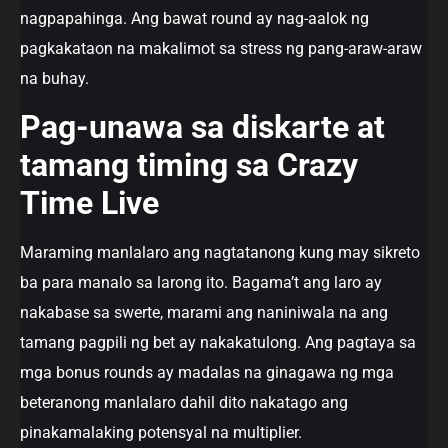
nagpapahinga. Ang bawat round ay nag-aalok ng
pagkakataon na makalimot sa stress ng pang-araw-araw
na buhay.
Pag-unawa sa diskarte at
tamang timing sa Crazy
Time Live
Maraming manlalaro ang nagtatanong kung may sikreto
ba para manalo sa larong ito. Bagama’t ang laro ay
nakabase sa swerte, marami ang naniniwala na ang
tamang pagpili ng bet ay nakakatulong. Ang pagtaya sa
mga bonus rounds ay madalas na ginagawa ng mga
beteranong manlalaro dahil dito nakatago ang
pinakamalaking potensyal na multiplier.