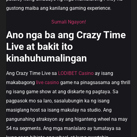
gustong maiba ang kanilang gaming experience.
Sumali Ngayon!
Ano nga ba ang Crazy Time
Live at bakit ito
kinahuhumalingan
Ang Crazy Time Live sa
LODIBET Casino
ay isang
makabagong
live casino
game na pinagsasama ang thrill
ng isang game show at ang diskarte ng pagtaya. Sa
pagpasok mo sa laro, sasalubungin ka ng isang
masiglang host sa isang makulay na studio. Ang
pangunahing atraksyon ay ang higanteng wheel na may
54 na segments. Ang mga manlalaro ay tumataya sa