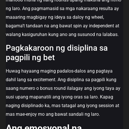
ng laro. Ang pagmamasid sa mga nakaraang resulta ay
maaaring magbigay ng ideya sa daloy ng wheel,
bagama’t tandaan na ang bawat spin ay independent at
walang kasiguruhan kung ano ang susunod na lalabas.
Pagkakaroon ng disiplina sa
pagpili ng bet
Huwag hayaang maging padalos-dalos ang pagtaya
dahil lang sa excitement. Ang disiplina sa pagpili kung
saang numero o bonus round ilalagay ang iyong taya ay
susi upang mapanatili ang iyong oras sa laro. Kapag
naging disiplinado ka, mas tatagal ang iyong session at
mas mae-enjoy mo ang bawat sandali ng laro.
Ang emosyonal na