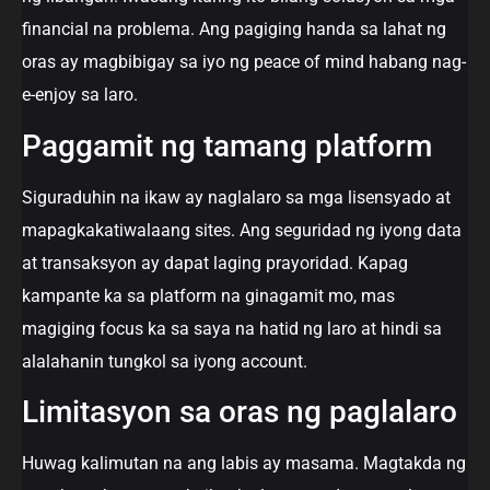
financial na problema. Ang pagiging handa sa lahat ng
oras ay magbibigay sa iyo ng peace of mind habang nag-
e-enjoy sa laro.
Paggamit ng tamang platform
Siguraduhin na ikaw ay naglalaro sa mga lisensyado at
mapagkakatiwalaang sites. Ang seguridad ng iyong data
at transaksyon ay dapat laging prayoridad. Kapag
kampante ka sa platform na ginagamit mo, mas
magiging focus ka sa saya na hatid ng laro at hindi sa
alalahanin tungkol sa iyong account.
Limitasyon sa oras ng paglalaro
Huwag kalimutan na ang labis ay masama. Magtakda ng