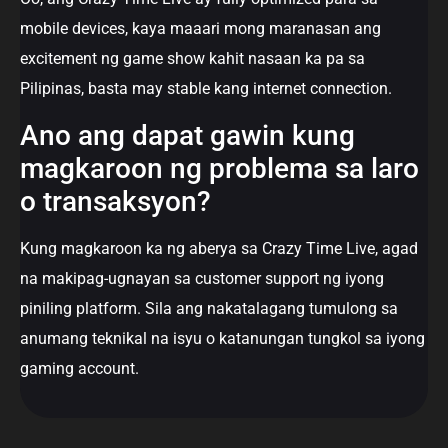
mobile devices, kaya maaari mong maranasan ang
excitement ng game show kahit nasaan ka pa sa
Pilipinas, basta may stable kang internet connection.
Ano ang dapat gawin kung
magkaroon ng problema sa laro
o transaksyon?
Kung magkaroon ka ng aberya sa Crazy Time Live, agad
na makipag-ugnayan sa customer support ng iyong
piniling platform. Sila ang nakatalagang tumulong sa
anumang teknikal na isyu o katanungan tungkol sa iyong
gaming account.