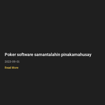
Poker software samantalahin pinakamahusay
2023-09-01
Read More