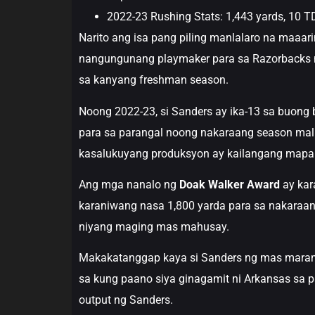
2022-23 Rushing Stats: 1,443 yards, 10 T
Narito ang isa pang piling manlalaro na maaa
nangungunang playmaker para sa Razorbacks n
sa kanyang freshman season.
Noong 2022-23, si Sanders ay ika-13 sa buong
para sa parangal noong nakaraang season mal
kasalukuyang produksyon ay kailangang mapab
Ang mga nanalo ng
Doak Walker Award
ay kar
karaniwang nasa 1,800 yarda para sa nakaraan
niyang maging mas mahusay.
Makakatanggap kaya si Sanders ng mas maram
sa kung paano siya ginagamit ni Arkansas sa 
output ng Sanders.