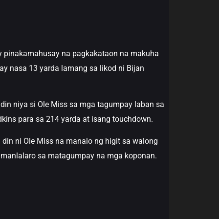
may pinakamahusay na pagkakataon na makuha
 ay nasa 13 yarda lamang sa likod ni Bijan
din niya si Ole Miss sa mga tagumpay laban sa
kins para sa 214 yarda at isang touchdown.
din ni Ole Miss na manalo ng higit sa walong
 manlalaro sa matagumpay na mga koponan.