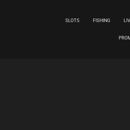
SLOTS
FISHING
LI
PRO