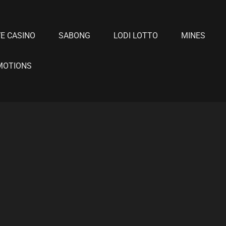
VE CASINO
SABONG
LODI LOTTO
MINES
MOTIONS