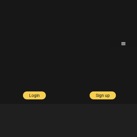
Login
Sign up