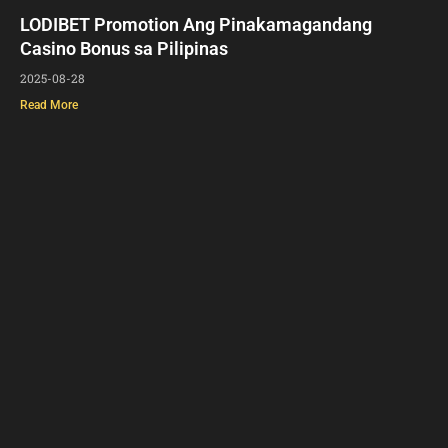
LODIBET Promotion Ang Pinakamagandang
Casino Bonus sa Pilipinas
2025-08-28
Read More