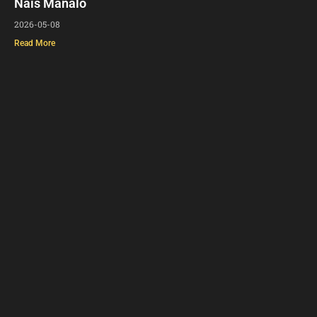
Nais Manalo
2026-05-08
Read More