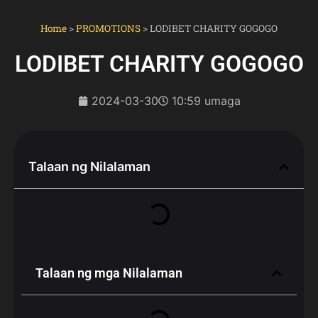
Home
>
PROMOTIONS
>
LODIBET CHARITY GOGOGO
LODIBET CHARITY GOGOGO
2024-03-30
10:59 umaga
Talaan ng Nilalaman
Talaan ng mga Nilalaman