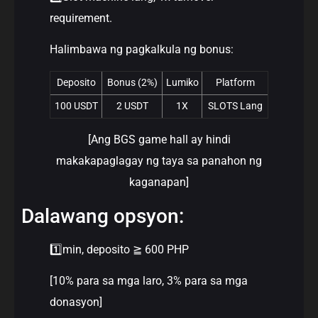
requirement.
Halimbawa ng pagkalkula ng bonus:
Deposito
Bonus (2%)
Lumiko
Platform
100 USDT
2 USDT
1X
SLOTS Lang
[Ang BGS game hall ay hindi
makakapaglagay ng taya sa panahon ng
kaganapan]
Dalawang opsyon:
1️⃣min, deposito ≧ 600 PHP
[10% para sa mga laro, 3% para sa mga
donasyon]