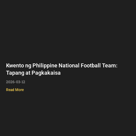
Kwento ng Philippine National Football Team:
Tapang at Pagkakaisa
2026-03-12
Read More