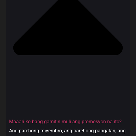
Maaari ko bang gamitin muli ang promosyon na ito?
Ang parehong miyembro, ang parehong pangalan, ang