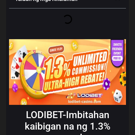
LODIBET-Imbitahan
kaibigan na ng 1.3%