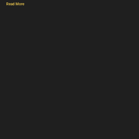
Read More