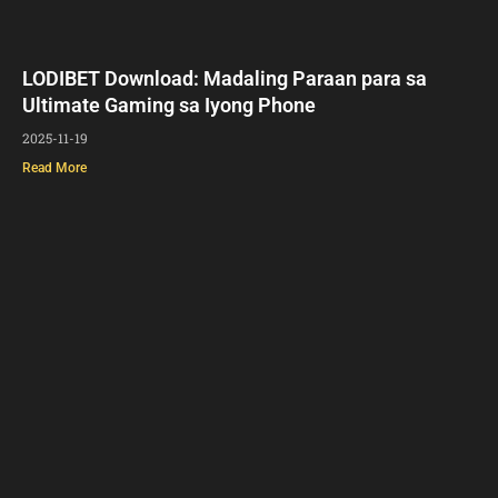
LODIBET Download: Madaling Paraan para sa
Ultimate Gaming sa Iyong Phone
2025-11-19
Read More