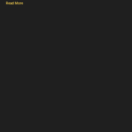
Read More