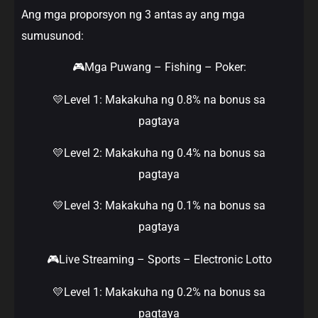
Ang mga proporsyon ng 3 antas ay ang mga
sumusunod:
🎮Mga Puwang – Fishing – Poker:
💛Level 1: Makakuha ng 0.8% na bonus sa
pagtaya
💛Level 2: Makakuha ng 0.4% na bonus sa
pagtaya
💛Level 3: Makakuha ng 0.1% na bonus sa
pagtaya
🎮Live Streaming – Sports – Electronic Lotto
💛Level 1: Makakuha ng 0.2% na bonus sa
pagtaya