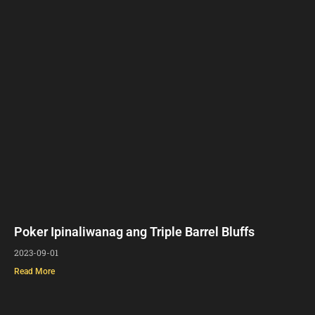
Poker Ipinaliwanag ang Triple Barrel Bluffs
2023-09-01
Read More