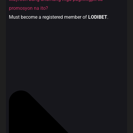
promosyon na ito?
Must become a registered member of
LODIBET
.