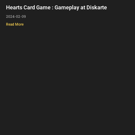
Hearts Card Game : Gameplay at Diskarte
2024-02-09
Read More