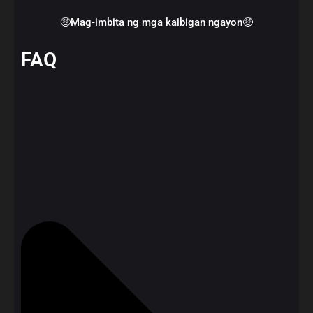
🤑Mag-imbita ng mga kaibigan ngayon🤑
FAQ