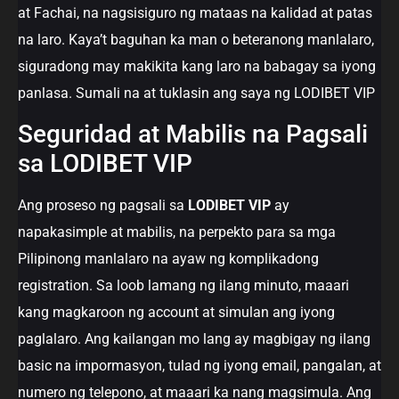
at Fachai, na nagsisiguro ng mataas na kalidad at patas
na laro. Kaya’t baguhan ka man o beteranong manlalaro,
siguradong may makikita kang laro na babagay sa iyong
panlasa. Sumali na at tuklasin ang saya ng LODIBET VIP
Seguridad at Mabilis na Pagsali
sa LODIBET VIP
Ang proseso ng pagsali sa
LODIBET VIP
ay
napakasimple at mabilis, na perpekto para sa mga
Pilipinong manlalaro na ayaw ng komplikadong
registration. Sa loob lamang ng ilang minuto, maaari
kang magkaroon ng account at simulan ang iyong
paglalaro. Ang kailangan mo lang ay magbigay ng ilang
basic na impormasyon, tulad ng iyong email, pangalan, at
numero ng telepono, at maaari ka nang magsimula. Ang