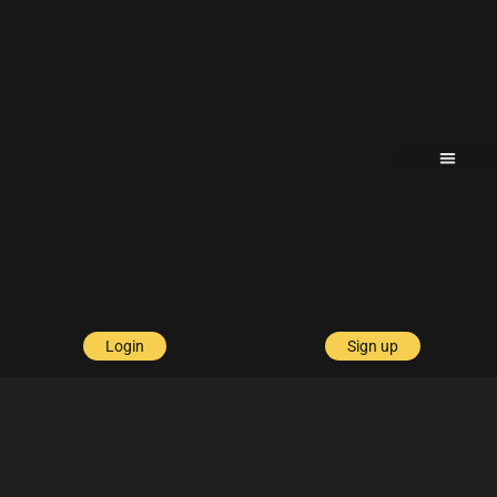
Login
Sign up