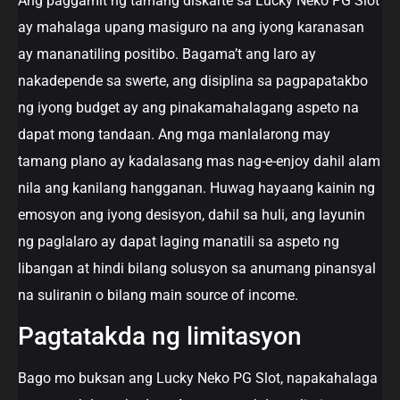
Ang paggamit ng tamang diskarte sa Lucky Neko PG Slot
ay mahalaga upang masiguro na ang iyong karanasan
ay mananatiling positibo. Bagama’t ang laro ay
nakadepende sa swerte, ang disiplina sa pagpapatakbo
ng iyong budget ay ang pinakamahalagang aspeto na
dapat mong tandaan. Ang mga manlalarong may
tamang plano ay kadalasang mas nag-e-enjoy dahil alam
nila ang kanilang hangganan. Huwag hayaang kainin ng
emosyon ang iyong desisyon, dahil sa huli, ang layunin
ng paglalaro ay dapat laging manatili sa aspeto ng
libangan at hindi bilang solusyon sa anumang pinansyal
na suliranin o bilang main source of income.
Pagtatakda ng limitasyon
Bago mo buksan ang Lucky Neko PG Slot, napakahalaga