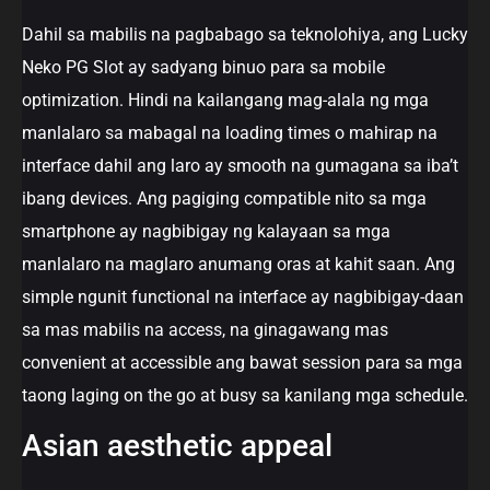
Dahil sa mabilis na pagbabago sa teknolohiya, ang Lucky
Neko PG Slot ay sadyang binuo para sa mobile
optimization. Hindi na kailangang mag-alala ng mga
manlalaro sa mabagal na loading times o mahirap na
interface dahil ang laro ay smooth na gumagana sa iba’t
ibang devices. Ang pagiging compatible nito sa mga
smartphone ay nagbibigay ng kalayaan sa mga
manlalaro na maglaro anumang oras at kahit saan. Ang
simple ngunit functional na interface ay nagbibigay-daan
sa mas mabilis na access, na ginagawang mas
convenient at accessible ang bawat session para sa mga
taong laging on the go at busy sa kanilang mga schedule.
Asian aesthetic appeal