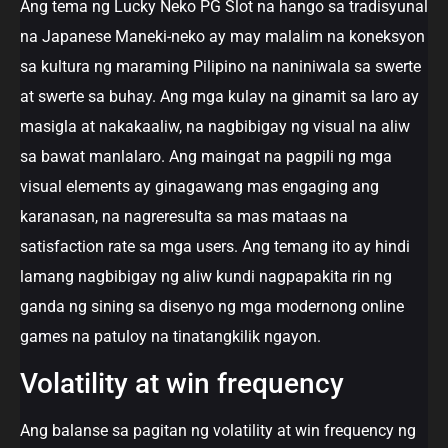
Ang tema ng Lucky Neko PG Slot na hango sa tradisyunal
na Japanese Maneki-neko ay may malalim na koneksyon
sa kultura ng maraming Pilipino na naniniwala sa swerte
at swerte sa buhay. Ang mga kulay na ginamit sa laro ay
masigla at nakakaaliw, na nagbibigay ng visual na aliw
sa bawat manlalaro. Ang maingat na pagpili ng mga
visual elements ay ginagawang mas engaging ang
karanasan, na nagreresulta sa mas mataas na
satisfaction rate sa mga users. Ang temang ito ay hindi
lamang nagbibigay ng aliw kundi nagpapakita rin ng
ganda ng sining sa disenyo ng mga modernong online
games na patuloy na tinatangkilik ngayon.
Volatility at win frequency
Ang balanse sa pagitan ng volatility at win frequency ng