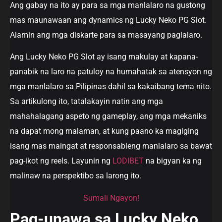
Ang gabay na ito ay para sa mga manlalaro na gustong
mas maunawaan ang dynamics ng Lucky Neko PG Slot.
Alamin ang mga diskarte para sa masayang paglalaro.
Ang Lucky Neko PG Slot ay isang makulay at kapana-
panabik na laro na patuloy na humahatak sa atensyon ng
mga manlalaro sa Pilipinas dahil sa kakaibang tema nito.
Sa artikulong ito, tatalakayin natin ang mga
mahahalagang aspeto ng gameplay, ang mga mekaniks
na dapat mong malaman, at kung paano ka magiging
isang mas maingat at responsableng manlalaro sa bawat
pag-ikot ng reels. Layunin ng
LODIBET
na bigyan ka ng
malinaw na perspektibo sa larong ito.
Sumali Ngayon!
Pag-unawa sa Lucky Neko