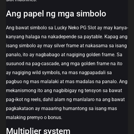
Ang papel ng mga simbolo
Ang bawat simbolo sa Lucky Neko PG Slot ay may kanya-
kanyang halaga na nakadepende sa paytable. Kapag ang
isang simbolo ay may silver frame at nakasama sa isang
panalo, ito ay nagbabago at nagiging golden frame. Sa
susunod na pag-cascade, ang mga golden frame na ito
ay nagiging wild symbols, na mas nagpapadali sa
pagbuo ng mas malalaki at mas madalas na panalo. Ang
mekanismong ito ang nagbibigay ng tensyon sa bawat
pag-ikot ng reels, dahil alam ng manlalaro na ang bawat
pagkakataon ay maaaring humantong sa isang mas
malaking premyo o bonus.
Multiplier system