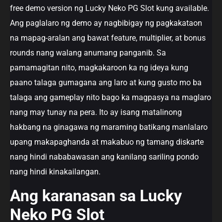
free demo version ng Lucky Neko PG Slot kung available.
Ang paglalaro ng demo ay nagbibigay ng pagkakataon
na mapag-aralan ang bawat feature, multiplier, at bonus
rounds nang walang anumang panganib. Sa
pamamagitan nito, magkakaroon ka ng ideya kung
paano talaga gumagana ang laro at kung gusto mo ba
talaga ang gameplay nito bago ka magpasya na maglaro
nang may tunay na pera. Ito ay isang matalinong
hakbang na ginagawa ng maraming batikang manlalaro
upang makapaghanda at makabuo ng tamang diskarte
nang hindi nababawasan ang kanilang sariling pondo
nang hindi kinakailangan.
Ang karanasan sa Lucky
Neko PG Slot