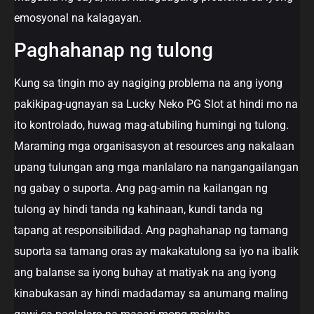
emosyonal na kalagayan.
Paghahanap ng tulong
Kung sa tingin mo ay nagiging problema na ang iyong
pakikipag-ugnayan sa Lucky Neko PG Slot at hindi mo na
ito kontrolado, huwag mag-atubiling humingi ng tulong.
Maraming mga organisasyon at resources ang nakalaan
upang tulungan ang mga manlalaro na nangangailangan
ng gabay o suporta. Ang pag-amin na kailangan ng
tulong ay hindi tanda ng kahinaan, kundi tanda ng
tapang at responsibilidad. Ang paghahanap ng tamang
suporta sa tamang oras ay makakatulong sa iyo na ibalik
ang balanse sa iyong buhay at matiyak na ang iyong
kinabukasan ay hindi madadamay sa anumang maling