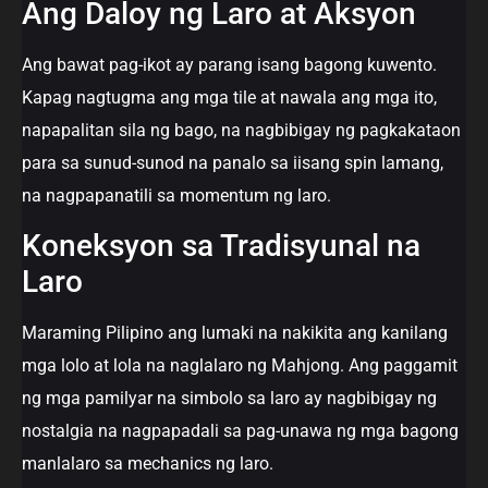
Ang Daloy ng Laro at Aksyon
Ang bawat pag-ikot ay parang isang bagong kuwento.
Kapag nagtugma ang mga tile at nawala ang mga ito,
napapalitan sila ng bago, na nagbibigay ng pagkakataon
para sa sunud-sunod na panalo sa iisang spin lamang,
na nagpapanatili sa momentum ng laro.
Koneksyon sa Tradisyunal na
Laro
Maraming Pilipino ang lumaki na nakikita ang kanilang
mga lolo at lola na naglalaro ng Mahjong. Ang paggamit
ng mga pamilyar na simbolo sa laro ay nagbibigay ng
nostalgia na nagpapadali sa pag-unawa ng mga bagong
manlalaro sa mechanics ng laro.