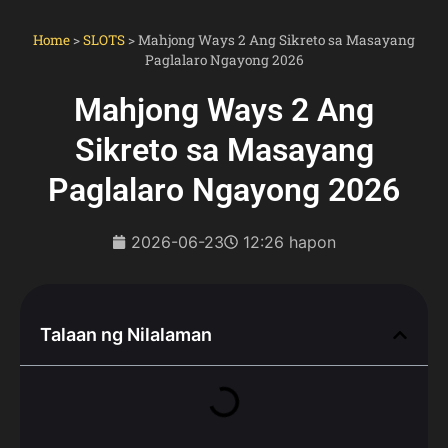
Home
>
SLOTS
>
Mahjong Ways 2 Ang Sikreto sa Masayang
Paglalaro Ngayong 2026
Mahjong Ways 2 Ang
Sikreto sa Masayang
Paglalaro Ngayong 2026
2026-06-23
12:26 hapon
Talaan ng Nilalaman