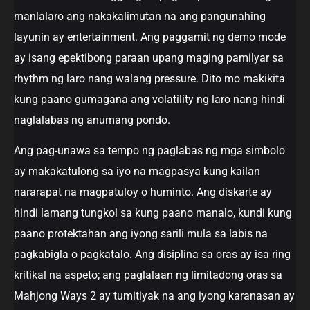
manlalaro ang nakakalimutan na ang pangunahing
layunin ay entertainment. Ang paggamit ng demo mode
ay isang epektibong paraan upang maging pamilyar sa
rhythm ng laro nang walang pressure. Dito mo makikita
kung paano gumagana ang volatility ng laro nang hindi
naglalabas ng anumang pondo.
Ang pag-unawa sa tempo ng paglabas ng mga simbolo
ay makakatulong sa iyo na magpasya kung kailan
nararapat na magpatuloy o huminto. Ang diskarte ay
hindi lamang tungkol sa kung paano manalo, kundi kung
paano protektahan ang iyong sarili mula sa labis na
pagkabigla o pagkatalo. Ang disiplina sa oras ay isa ring
kritikal na aspeto; ang paglalaan ng limitadong oras sa
Mahjong Ways 2 ay tumitiyak na ang iyong karanasan ay