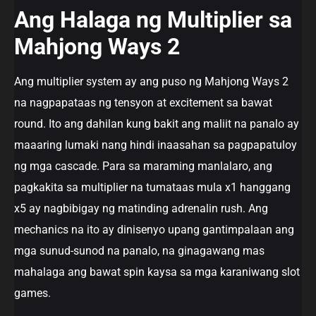
Ang Halaga ng Multiplier sa
Mahjong Ways 2
Ang multiplier system ay ang puso ng Mahjong Ways 2
na nagpapataas ng tensyon at excitement sa bawat
round. Ito ang dahilan kung bakit ang maliit na panalo ay
maaaring lumaki nang hindi inaasahan sa pagpapatuloy
ng mga cascade. Para sa maraming manlalaro, ang
pagkakita sa multiplier na tumataas mula x1 hanggang
x5 ay nagbibigay ng matinding adrenalin rush. Ang
mechanics na ito ay dinisenyo upang gantimpalaan ang
mga sunud-sunod na panalo, na ginagawang mas
mahalaga ang bawat spin kaysa sa mga karaniwang slot
games.