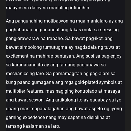
maayos na daloy na madaling intindihin.
Ang pangunahing motibasyon ng mga manlalaro ay ang
paghahanap ng panandaliang takas mula sa stress ng
pang-araw-araw na trabaho. Sa bawat pag-ikot, ang
bawat simbolong tumutugma ay nagdadala ng tuwa at
excitement na mahirap pantayan. Ang susi sa pag-enjoy
sa karanasang ito ay ang tamang pag-unawa sa
mechanics ng laro. Sa pamamagitan ng pag-alam sa
kung paano gumagana ang mga gold-plated symbols at
multiplier features, mas nagiging kontrolado at masaya
ang bawat sesyon. Ang artikulong ito ay gagabay sa iyo
upang mas mapahalagahan ang bawat aspeto ng iyong
gaming experience nang may sapat na disiplina at
tamang kaalaman sa laro.