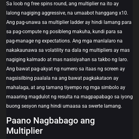
Sa loob ng free spins round, ang multiplier na ito ay
lalong nagiging aggressive, na umaabot hanggang x10.
Ang pag-unawa sa multiplier ladder ay hindi lamang para
sa pag-compute ng posibleng makuha, kundi para sa
pag-manage ng expectations. Ang mga manlalaro na
nakakaunawa sa volatility na dala ng multipliers ay mas
nagiging kalmado at mas nasisiyahan sa takbo ng laro.
Ang bawat pag-akyat ng numero sa itaas ng screen ay
nagsisilbing paalala na ang bawat pagkakataon ay
mahalaga, at ang tamang tiyempo ng mga simbolo ay
maaaring magdulot ng resulta na magpapabago sa iyong
buong sesyon nang hindi umaasa sa swerte lamang.
Paano Nagbabago ang
Multiplier