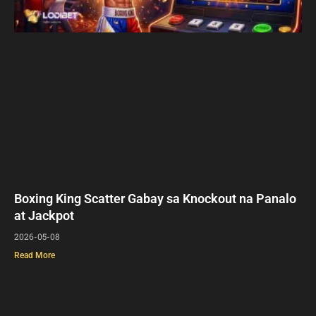
Boxing King Scatter Gabay sa Knockout na Panalo
at Jackpot
2026-05-08
Read More