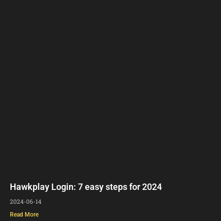
Hawkplay Login: 7 easy steps for 2024
2024-06-14
Read More