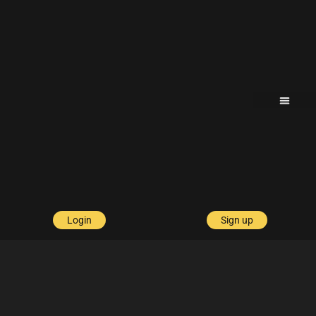
Login
Sign up