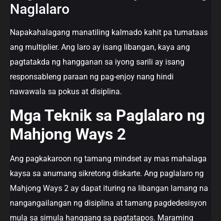
Naglalaro
Napakahalagang manatiling kalmado kahit pa tumataas
ang multiplier. Ang laro ay isang libangan, kaya ang
pagtatakda ng hangganan sa iyong sarili ay isang
responsableng paraan ng pag-enjoy nang hindi
nawawala sa pokus at disiplina.
Mga Teknik sa Paglalaro ng
Mahjong Ways 2
Ang pagkakaroon ng tamang mindset ay mas mahalaga
kaysa sa anumang sikretong diskarte. Ang paglalaro ng
Mahjong Ways 2 ay dapat ituring na libangan lamang na
nangangailangan ng disiplina at tamang pagdedesisyon
mula sa simula hanggang sa pagtatapos. Maraming