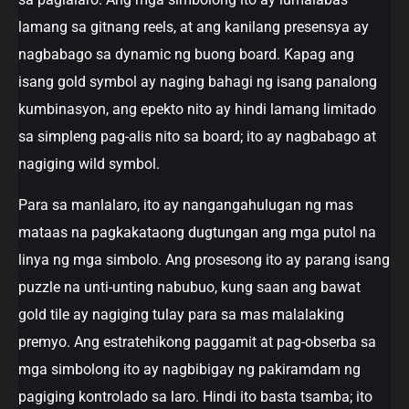
lamang sa gitnang reels, at ang kanilang presensya ay
nagbabago sa dynamic ng buong board. Kapag ang
isang gold symbol ay naging bahagi ng isang panalong
kumbinasyon, ang epekto nito ay hindi lamang limitado
sa simpleng pag-alis nito sa board; ito ay nagbabago at
nagiging wild symbol.
Para sa manlalaro, ito ay nangangahulugan ng mas
mataas na pagkakataong dugtungan ang mga putol na
linya ng mga simbolo. Ang prosesong ito ay parang isang
puzzle na unti-unting nabubuo, kung saan ang bawat
gold tile ay nagiging tulay para sa mas malalaking
premyo. Ang estratehikong paggamit at pag-obserba sa
mga simbolong ito ay nagbibigay ng pakiramdam ng
pagiging kontrolado sa laro. Hindi ito basta tsamba; ito