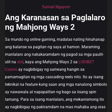
Sumali Ngayon!
Ang Karanasan sa Paglalaro
ng Mahjong Ways 2
Sa mundo ng online gaming, madalas nating hinahanap
ang balanse sa pagitan ng saya at hamon. Maraming
manlalaro ang nakakaramdam ng pagod sa mga paulit-
ulit na
slot
, kaya ang Mahjong Ways 2 sa
LODIBET
Casino
ay nagbibigay ng sariwang hangin sa
pamamagitan ng mga cascading reels nito. Ito ay isang
teknikal na feature kung saan ang mga nanalong simbolo
ay nawawala at napapalitan ng bago sa iisang spin
lamang. Para sa isang manlalaro, ang mekanismong ito
ay nagbibigay ng pakiramdam na mas mahaba ang oras