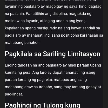
layunin ng paglalaro ay magbigay ng saya, hindi dagdag
na pasanin. Panatilihin ang disiplina, magtakda ng
malinaw na layunin, at laging unahin ang iyong
kapakanan upang masigurado na ang bawat sandali sa
paglalaro ay mananatiling isang positibong karanasan sa
mahabang panahon.
Pagkilala sa Sariling Limitasyon
Laging tandaan na ang paglalaro ay hindi paraan upang
kumita ng pera. Ang laro ay dapat nananatiling isang
paraan lamang ng pag-relax matapos ang isang
mahabang araw sa trabaho, nang may tamang gabay at
pag-iingat.
Paghingi ng Tulong kung