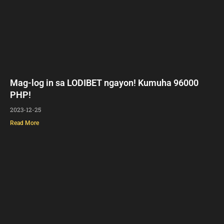
Mag-log in sa LODIBET ngayon! Kumuha 96000
PHP!
2023-12-25
Read More