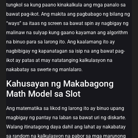
tungkol sa kung paano kinakalkula ang mga panalo sa
bawat pag-ikot. Ang makita ang pagbabago ng bilang ng
“ways” sa itaas ng screen sa bawat spin ay nagbigay ng
malinaw na sulyap kung gaano kayaman ang algorithm
na binuo para sa larong ito. Ang kaalamang ito ay
nagbibigay ng kapanatagan sa isip na ang bawat pag-
ikot ay patas at may natatanging kalkulasyon na
nakabatay sa swerte ng manlalaro.
Kahusayan ng Makabagong
Math Model sa Slot
Ang matematika sa likod ng larong ito ay binuo upang
magbigay ng pantay na laban sa bawat uri ng diskarte.
Walang itinatagong daya dahil ang lahat ay nakabatay
sa random na kalkulasyon na pabor sa mga marunong