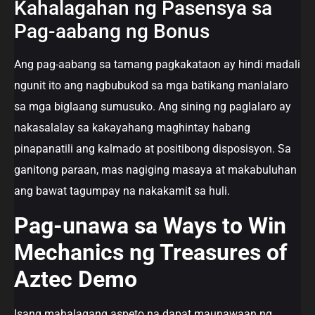
Kahalagahan ng Pasensya sa
Pag-aabang ng Bonus
Ang pag-aabang sa tamang pagkakataon ay hindi madali
ngunit ito ang nagbubukod sa mga batikang manlalaro
sa mga biglaang sumusuko. Ang sining ng paglalaro ay
nakasalalay sa kakayahang maghintay habang
pinapanatili ang kalmado at positibong disposisyon. Sa
ganitong paraan, mas nagiging masaya at makabuluhan
ang bawat tagumpay na nakakamit sa huli.
Pag-unawa sa Ways to Win
Mechanics ng Treasures of
Aztec Demo
Isang mahalagang aspeto na dapat maunawaan ng