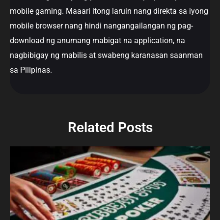
mobile gaming. Maaari itong laruin nang direkta sa iyong
mobile browser nang hindi nangangailangan ng pag-
download ng anumang mabigat na application, na
nagbibigay ng mabilis at swabeng karanasan saanman
sa Pilipinas.
Related Posts