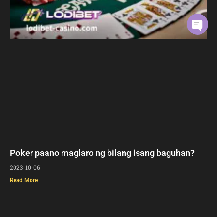
Poker paano maglaro ng bilang isang baguhan?
2023-10-06
Read More