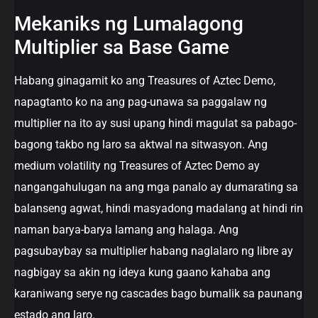
Mekaniks ng Lumalagong
Multiplier sa Base Game
Habang ginagamit ko ang Treasures of Aztec Demo,
napagtanto ko na ang pag-unawa sa paggalaw ng
multiplier na ito ay susi upang hindi magulat sa pabago-
bagong takbo ng laro sa aktwal na sitwasyon. Ang
medium volatility ng Treasures of Aztec Demo ay
nangangahulugan na ang mga panalo ay dumarating sa
balanseng agwat, hindi masyadong madalang at hindi rin
naman barya-barya lamang ang halaga. Ang
pagsubaybay sa multiplier habang naglalaro ng libre ay
nagbigay sa akin ng ideya kung gaano kahaba ang
karaniwang serye ng cascades bago bumalik sa paunang
estado ang laro.