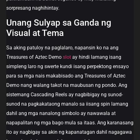
sorpresang naghihintay.
Unang Sulyap sa Ganda ng
Visual at Tema
Sa aking patuloy na paglalaro, napansin ko na ang
Treasures of Aztec Demo
slot
ay hindi lamang isang
simpleng laro ng swerte kundi isang perpektong ensayo
para sa mga nais makabisado ang Treasures of Aztec
Demo nang walang takot na maubusan ng pondo. Ang
sistemang Cascading Reels ay nagbibigay ng sunod-
sunod na pagkakataong manalo sa iisang spin lamang
dahil ang mga nanalong simbolo ay nawawala at
napapalitan ng mga bago mula sa itaas. Ang karanasang
ito ay nagbigay sa akin ng kapanatagan dahil nagagawa