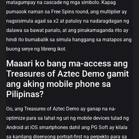
matagumpay na cascade ng mga simbolo. Kapag
pumasok naman sa Free Spins round, ang multiplier ay
nagsisimula agad sa x2 at patuloy na nadaragdagan ng
dalawa sa bawat panalo, at ang pinakamaganda rito ay
hindi ito bumabalik sa simula hanggang sa matapos ang
buong serye ng libreng ikot.
Maaari ko bang ma-access ang
Treasures of Aztec Demo gamit
ang aking mobile phone sa
Pilipinas?
Oo, ang Treasures of Aztec Demo ay ganap na na-
optimize para sa lahat ng uri ng mobile devices tulad ng
Android at iOS smartphones dahil ang PG Soft ay kilala
sa kanilang disenyong portrait-first na perpekto para sa