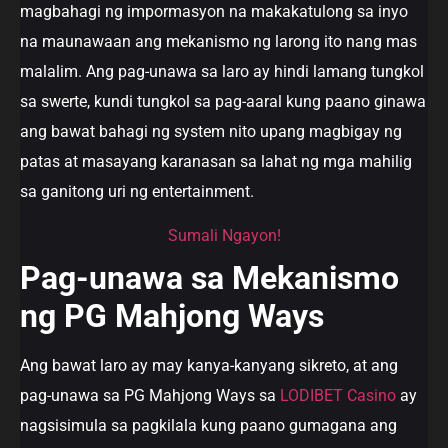
magbahagi ng impormasyon na makakatulong sa inyo
na maunawaan ang mekanismo ng larong ito nang mas
malalim. Ang pag-unawa sa laro ay hindi lamang tungkol
sa swerte, kundi tungkol sa pag-aaral kung paano ginawa
ang bawat bahagi ng system nito upang magbigay ng
patas at masayang karanasan sa lahat ng mga mahilig
sa ganitong uri ng entertainment.
Sumali Ngayon!
Pag-unawa sa Mekanismo
ng PG Mahjong Ways
Ang bawat laro ay may kanya-kanyang sikreto, at ang
pag-unawa sa PG Mahjong Ways sa
LODIBET Casino
ay
nagsisimula sa pagkilala kung paano gumagana ang