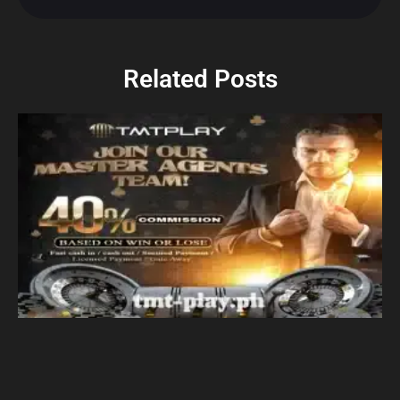
Related Posts