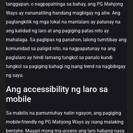
tanggapan, o nagpapahinga sa bahay, ang PG Mahjong
Ways ay nananatiling handang magbigay ng aliw. Ang
pagtangkilik ng mga lokal na manlalaro ay patunay na
ang kalidad ng laro at ang pagiging patas nito ay
mahalaga. Sa paglipas ng panahon, lalong tumitibay ang
komunidad sa paligid nito, na nagpapatunay na ang
paglalaro ay hindi lamang tungkol sa panalo kundi
tungkol sa pagiging bahagi ng isang trend na nagbibigay
ng saya.
Ang accessibility ng laro sa
mobile
Sa mabilis na pamumuhay natin ngayon, ang pagiging
mobile-friendly ng PG Mahjong Ways ay isang malaking
bentahe. Maaari mong ma-access ang laro habang nasa