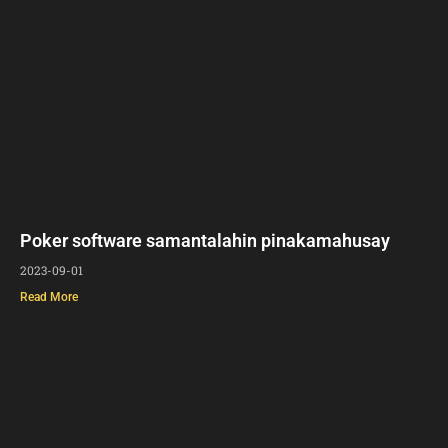
Poker software samantalahin pinakamahusay
2023-09-01
Read More