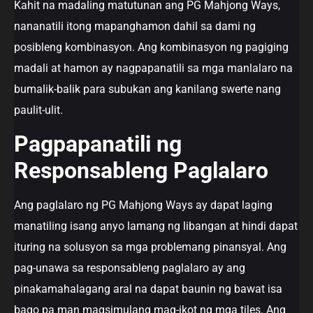
Kahit na madaling matutunan ang PG Mahjong Ways,
nananatili itong mapanghamon dahil sa dami ng
posibleng kombinasyon. Ang kombinasyon ng pagiging
madali at hamon ay nagpapanatili sa mga manlalaro na
bumalik-balik para subukan ang kanilang swerte nang
paulit-ulit.
Pagpapanatili ng
Responsableng Paglalaro
Ang paglalaro ng PG Mahjong Ways ay dapat laging
manatiling isang anyo lamang ng libangan at hindi dapat
ituring na solusyon sa mga problemang pinansyal. Ang
pag-unawa sa responsableng paglalaro ay ang
pinakamahalagang aral na dapat baunin ng bawat isa
bago pa man magsimulang mag-ikot ng mga tiles. Ang