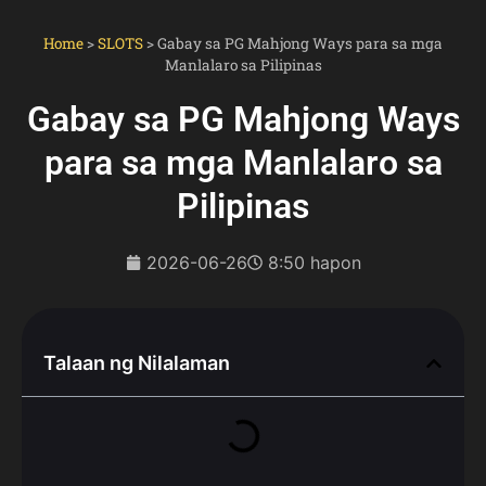
Home
>
SLOTS
>
Gabay sa PG Mahjong Ways para sa mga
Manlalaro sa Pilipinas
Gabay sa PG Mahjong Ways
para sa mga Manlalaro sa
Pilipinas
2026-06-26
8:50 hapon
Talaan ng Nilalaman