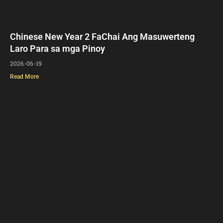
Chinese New Year 2 FaChai Ang Masuwerteng
Laro Para sa mga Pinoy
2026-06-19
Read More