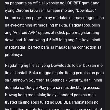
sa pagpunta sa official website ng LODIBET gamit ang
iyong Chrome browser. Hanapin mo ang “Download”
button sa homepage; ito ay madalas na may dragon icon
na eye-catching at madaling makita. Pagkatapos, piliin
ang “Android APK” option, at i-click para mag-start ang
download. Karaniwang 4-5 MB lang ang file, kaya hindi
magtatagal—perfect para sa mabagal na connection sa
probinsya.
Pagdating ng file sa iyong Downloads folder, buksan mo
ito at i-install. Baka magpa-require ito ng permission para
sa “Unknown Sources” sa Settings > Security, dahil hindi
ito mula sa Google Play para sa mas direktang access.
Huwag kang mag-alala; ito ay standard para sa mga
trusted casino apps tulad ng LODIBET. Pagkatapos ng
installation, maglo-log in ka gamit ang iyong account, at