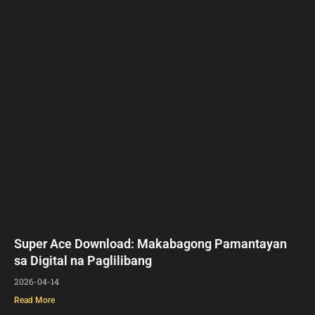
Super Ace Download: Makabagong Pamantayan
sa Digital na Paglilibang
2026-04-14
Read More