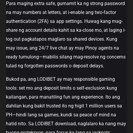
Para maging extra safe, gumamit ka ng strong password
na may numbers at letters, at i-enable ang two-factor
authentication (2FA) sa app settings. Huwag kang mag-
share ng account details kahit sa ka-close mo, at laging i-
log out pagkatapos maglaro sa shared devices. Kung
may issue, ang 24/7 live chat ay may Pinoy agents na
ready tumulong—mabilis silang mag-resolve ng concerns
tulad ng forgotten passwords o deposit delays.
Bukod pa, ang LODIBET ay may responsible gaming
tools: set mo ang deposit limits o self-exclusion kung
kailangan, para manatiling fun ang experience. Ito ang
dahilan kung bakit trusted ito ng higit 1 million users sa
PH—hindi lang sa games, kundi sa peace of mind na
hatid nito. Sa LODIBET download, naglalaro ka nang may
buong proteksyon, para focus ka lang sa jackpots.