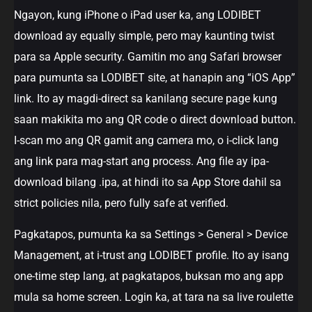
Ngayon, kung iPhone o iPad user ka, ang LODIBET
download ay equally simple, pero may kaunting twist
para sa Apple security. Gamitin mo ang Safari browser
para pumunta sa LODIBET site, at hanapin ang “iOS App”
link. Ito ay magdi-direct sa kanilang secure page kung
saan makikita mo ang QR code o direct download button.
I-scan mo ang QR gamit ang camera mo, o i-click lang
ang link para mag-start ang process. Ang file ay ipa-
download bilang .ipa, at hindi ito sa App Store dahil sa
strict policies nila, pero fully safe at verified.
Pagkatapos, pumunta ka sa Settings > General > Device
Management, at i-trust ang LODIBET profile. Ito ay isang
one-time step lang, at pagkatapos, buksan mo ang app
mula sa home screen. Login ka, at tara na sa live roulette