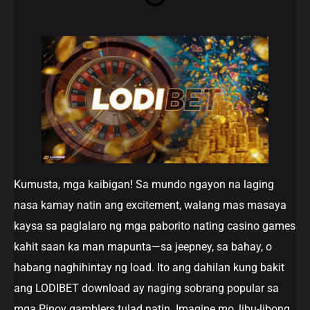
Kumusta, mga kaibigan! Sa mundo ngayon na laging
nasa kamay natin ang excitement, walang mas masaya
kaysa sa paglalaro ng mga paborito nating casino games
kahit saan ka man mapunta—sa jeepney, sa bahay, o
habang naghihintay ng load. Ito ang dahilan kung bakit
ang LODIBET download ay naging sobrang popular sa
mga Pinoy gamblers tulad natin. Imagine mo, libu-libong