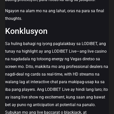
Ngayon na alam mo na ang lahat, oras na para sa final
thoughts.
Konklusyon
Sa huling bahagi ng iyong paglalakbay sa LODIBET, ang
tunay na highlight ay ang LODIBET Live—ang live casino
na nagdadala ng totoong energy ng Vegas diretso sa
screen mo. Dito, makikita mo ang professional dealers na
nagdi-deal ng cards sa real-time, with HD streams na
walang lag at interactive chat para makipag-usap ka sa
iba pang players. Ang LODIBET Live ay hindi lang laro; ito
ay isang live show ng excitement, kung saan ang bawat
bet ay puno ng anticipation at potential na panalo.
Subukan mo ang live baccarat o blackjack, at