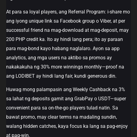
At para sa loyal players, ang Referral Program: i-share mo
ang iyong unique link sa Facebook group o Viber, at per
successful friend na mag-download at mag-deposit, may
200 PHP credit ka. Ito ay hindi lang pera; ito ay paraan
para mag-bond kayo habang naglalaro. Ayon sa app
analytics, ang mga users na aktibo sa promos ay
nakakakuha ng 30% more winnings monthly—proof na
ang LODIBET ay hindi lang fair, kundi generous din.
Huwag mong palampasin ang Weekly Cashback na 3%
sa lahat ng deposits gamit ang GrabPay o USDT—super
convenient para sa on-the-go players tulad natin. Sa
bawat promo, may clear terms na madaling sundin,
walang hidden catches, kaya focus ka lang sa pag-enjoy
at pag-win.