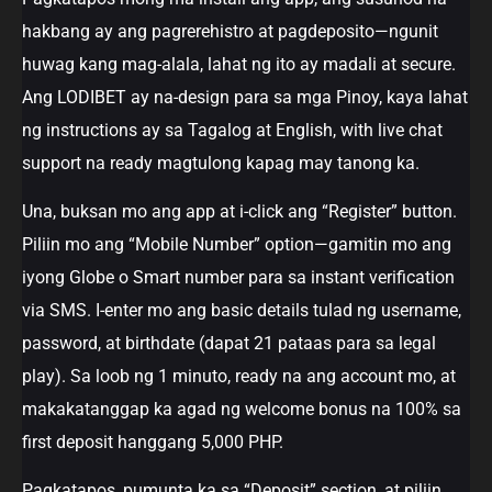
hakbang ay ang pagrerehistro at pagdeposito—ngunit
huwag kang mag-alala, lahat ng ito ay madali at secure.
Ang LODIBET ay na-design para sa mga Pinoy, kaya lahat
ng instructions ay sa Tagalog at English, with live chat
support na ready magtulong kapag may tanong ka.
Una, buksan mo ang app at i-click ang “Register” button.
Piliin mo ang “Mobile Number” option—gamitin mo ang
iyong Globe o Smart number para sa instant verification
via SMS. I-enter mo ang basic details tulad ng username,
password, at birthdate (dapat 21 pataas para sa legal
play). Sa loob ng 1 minuto, ready na ang account mo, at
makakatanggap ka agad ng welcome bonus na 100% sa
first deposit hanggang 5,000 PHP.
Pagkatapos, pumunta ka sa “Deposit” section, at piliin