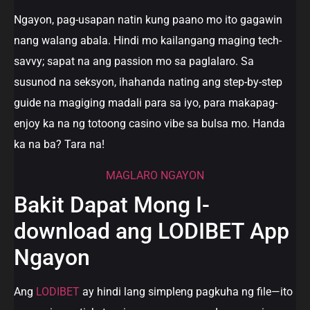
Ngayon, pag-usapan natin kung paano mo ito gagawin
nang walang abala. Hindi mo kailangang maging tech-
savvy; sapat na ang passion mo sa paglalaro. Sa
susunod na seksyon, ihahanda nating ang step-by-step
guide na magiging madali para sa iyo, para makapag-
enjoy ka na ng totoong casino vibe sa bulsa mo. Handa
ka na ba? Tara na!
MAGLARO NGAYON
Bakit Dapat Mong I-
download ang LODIBET App
Ngayon
Ang
LODIBET
ay hindi lang simpleng pagkuha ng file—ito