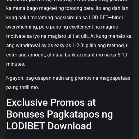
ka muna bago mag-bet ng totoong pera. Ito ang dahilan
kung bakit maraming nagsisimula sa LODIBET—hindi
overwhelming, pero puno ng excitement na magmo-
motivate sa iyo na maglaro ulit at ulit. At kung manalo ka,
ang withdrawal ay as easy as 1-2-3: piliin ang method, i-
enter ang amount, at nasa bank account mo na sa 5-10
minutes.
Ngayon, pag-usapan natin ang promos na magpapataas
pa ng thrill mo.
Exclusive Promos at
Bonuses Pagkatapos ng
LODIBET Download