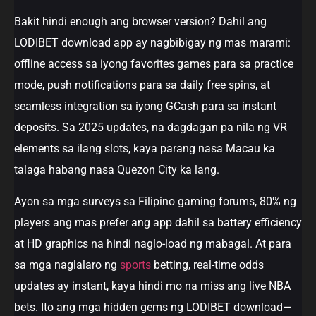
Bakit hindi enough ang browser version? Dahil ang
LODIBET download app ay nagbibigay ng mas marami:
offline access sa iyong favorites games para sa practice
mode, push notifications para sa daily free spins, at
seamless integration sa iyong GCash para sa instant
deposits. Sa 2025 updates, na dagdagan pa nila ng VR
elements sa ilang slots, kaya parang nasa Macau ka
talaga habang nasa Quezon City ka lang.
Ayon sa mga surveys sa Filipino gaming forums, 80% ng
players ang mas prefer ang app dahil sa battery efficiency
at HD graphics na hindi naglo-load ng mabagal. At para
sa mga naglalaro ng
sports
betting, real-time odds
updates ay instant, kaya hindi mo na miss ang live NBA
bets. Ito ang mga hidden gems ng LODIBET download—