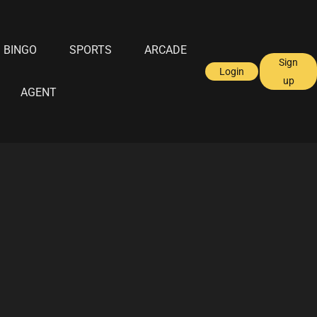
BINGO
SPORTS
ARCADE
Sign
Login
up
AGENT