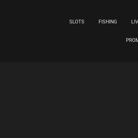
SLOTS
FISHING
LI
PRO