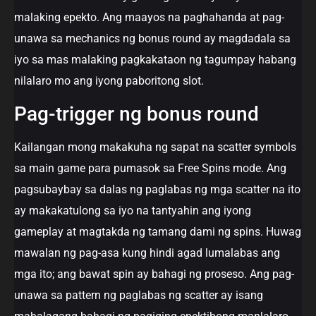
malaking epekto. Ang maayos na paghahanda at pag-
unawa sa mechanics ng bonus round ay magdadala sa
iyo sa mas malaking pagkakataon ng tagumpay habang
nilalaro mo ang iyong paboritong slot.
Pag-trigger ng bonus round
Kailangan mong makakuha ng sapat na scatter symbols
sa main game para pumasok sa Free Spins mode. Ang
pagsubaybay sa dalas ng paglabas ng mga scatter na ito
ay makakatulong sa iyo na tantyahin ang iyong
gameplay at magtakda ng tamang dami ng spins. Huwag
mawalan ng pag-asa kung hindi agad lumalabas ang
mga ito; ang bawat spin ay bahagi ng proseso. Ang pag-
unawa sa pattern ng paglabas ng scatter ay isang