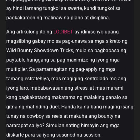
ay hindi lamang tungkol sa swerte, kundi tungkol sa
pagkakaroon ng malinaw na plano at disiplina.
Ang artikulong ito ng
LODIBET
ay idinisenyo upang
magsilbing gabay mo sa pag-unawa sa mga sikreto ng
Wild Bounty Showdown Tricks, mula sa pagbabasa ng
paytable hanggang sa pag-maximize ng iyong mga
multiplier. Sa pamamagitan ng pag-apply ng mga
tamang estratehiya, mas magiging kontrolado mo ang
iyong laro, mababawasan ang stress, at mas marami
kang pagkakataong makatama ng malaking panalo sa
gitna ng matinding duel. Handa ka na bang maging isang
tunay na cowboy sa reels at makuha ang bounty na
nararapat sa iyo? Simulan nating himayin ang mga
diskarte para sa iyong susunod na session.