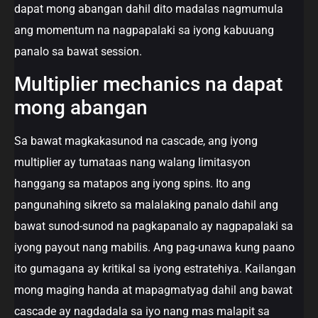
dapat mong abangan dahil dito madalas nagmumula
ang momentum na nagpapalaki sa iyong kabuuang
panalo sa bawat session.
Multiplier mechanics na dapat
mong abangan
Sa bawat magkakasunod na cascade, ang iyong
multiplier ay tumataas nang walang limitasyon
hanggang sa matapos ang iyong spins. Ito ang
pangunahing sikreto sa malalaking panalo dahil ang
bawat sunod-sunod na pagkapanalo ay nagpapalaki sa
iyong payout nang mabilis. Ang pag-unawa kung paano
ito gumagana ay kritikal sa iyong estratehiya. Kailangan
mong maging handa at mapagmatyag dahil ang bawat
cascade ay nagdadala sa iyo nang mas malapit sa