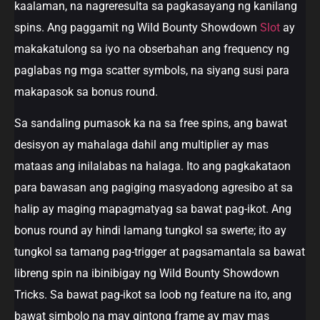
kaalaman, na nagreresulta sa pagkasayang ng kanilang
spins. Ang paggamit ng Wild Bounty Showdown
Slot
ay
makakatulong sa iyo na obserbahan ang frequency ng
paglabas ng mga scatter symbols, na siyang susi para
makapasok sa bonus round.
Sa sandaling pumasok ka na sa free spins, ang bawat
desisyon ay mahalaga dahil ang multiplier ay mas
mataas ang inilalabas na halaga. Ito ang pagkakataon
para bawasan ang pagiging masyadong agresibo at sa
halip ay maging mapagmatyag sa bawat pag-ikot. Ang
bonus round ay hindi lamang tungkol sa swerte; ito ay
tungkol sa tamang pag-trigger at pagsamantala sa bawat
libreng spin na ibinibigay ng Wild Bounty Showdown
Tricks. Sa bawat pag-ikot sa loob ng feature na ito, ang
bawat simbolo na may gintong frame ay may mas