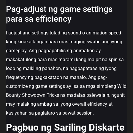
Pag-adjust ng game settings
para sa efficiency
I-adjust ang settings tulad ng sound o animation speed
kung kinakailangan para mas maging swabe ang iyong
gameplay. Ang pagpapabilis ng animation ay
makakatulong para mas marami kang maipit na spin sa
loob ng maikling panahon, na nagpapataas ng iyong
frequency ng pagkakataon na manalo. Ang pag-
customize ng game settings ay isa sa mga simpleng Wild
Bounty Showdown Tricks na madalas balewalain, ngunit
may malaking ambag sa iyong overall efficiency at
kasiyahan sa paglalaro sa bawat session.
Pagbuo ng Sariling Diskarte