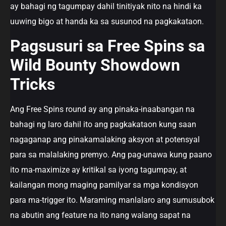
ay bahagi ng tagumpay dahil tinitiyak nito na hindi ka
uuwing bigo at handa ka sa susunod na pagkakataon.
Pagsusuri sa Free Spins sa
Wild Bounty Showdown
Tricks
Ang Free Spins round ay ang pinaka-inaabangan na
bahagi ng laro dahil ito ang pagkakataon kung saan
nagaganap ang pinakamalaking aksyon at potensyal
para sa malalaking premyo. Ang pag-unawa kung paano
ito ma-maximize ay kritikal sa iyong tagumpay, at
kailangan mong maging pamilyar sa mga kondisyon
para ma-trigger ito. Maraming manlalaro ang sumusubok
na abutin ang feature na ito nang walang sapat na