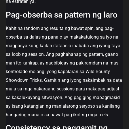
na estratehiya.
Pag-obserba sa pattern ng laro
Kahit na random ang resulta ng bawat spin, ang pag-
obserba sa dalas ng panalo ay makakatulong sa iyo na
magpasya kung kailan itataas o ibababa ang iyong taya
sa loob ng session. Ang paghahanap ng pattern, gaano
man ito kahirap, ay nagbibigay ng pakiramdam na mas
kontrolado mo ang iyong kapalaran sa Wild Bounty
Showdown Tricks. Gamitin ang iyong nakaimbak na data
mula sa mga nakaraang sessions para makapag-adjust
sa kasalukuyang sitwasyon. Ang pagiging mapagmasid
ay isang katangian ng manlalarong seryoso sa kanilang
hangaring manalo sa bawat pag-ikot ng mga reels.
Consistency sa paggamit ng