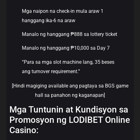
Mga naipon na check-in mula araw 1
hanggang ika-6 na araw
Manalo ng hanggang ₱888 sa lottery ticket
Manalo ng hanggang ₱10,000 sa Day 7
“Para sa mga slot machine lang, 35 beses
ang turnover requirement.”
[Hindi magiging available ang pagtaya sa BGS game
hall sa panahon ng kaganapan]
Mga Tuntunin at Kundisyon sa
Promosyon ng LODIBET Online
Casino: