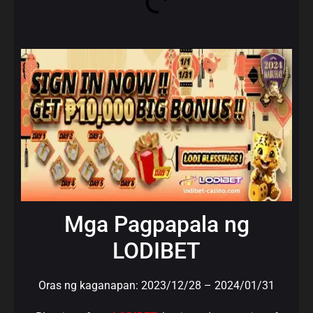
Mga Pagpapala ng
LODIBET
Oras ng kaganapan: 2023/12/28 – 2024/01/31