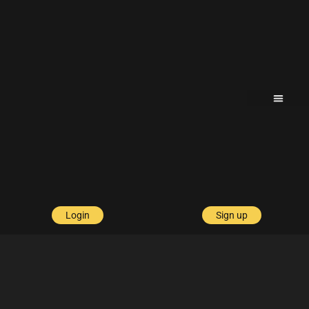
Login
Sign up