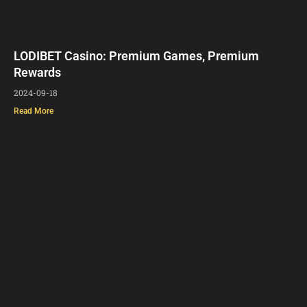
LODIBET Casino: Premium Games, Premium
Rewards
2024-09-18
Read More