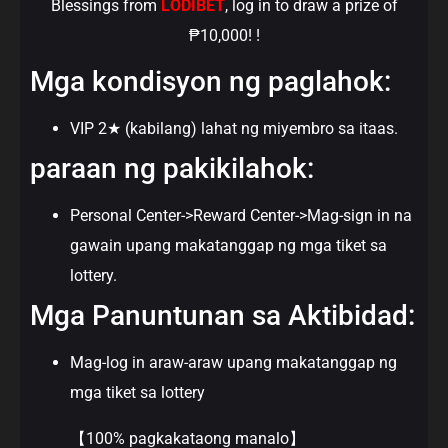
Blessings from
LODIBET
, log in to draw a prize of
₱10,000! !
Mga kondisyon ng paglahok:
VIP 2★ (kabilang) lahat ng miyembro sa itaas.
paraan ng pakikilahok:
Personal Center->Reward Center->Mag-sign in na
gawain upang makatanggap ng mga tiket sa
lottery.
Mga Panuntunan sa Aktibidad:
Mag-log in araw-araw upang makatanggap ng
mga tiket sa lottery
【100% pagkakataong manalo】