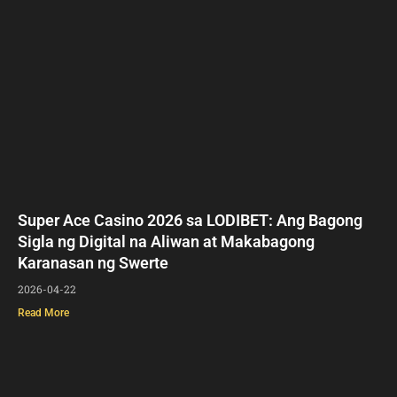
Super Ace Casino 2026 sa LODIBET: Ang Bagong
Sigla ng Digital na Aliwan at Makabagong
Karanasan ng Swerte
2026-04-22
Read More