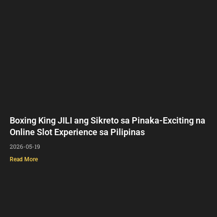
Boxing King JILI ang Sikreto sa Pinaka-Exciting na
Online Slot Experience sa Pilipinas
2026-05-19
Read More