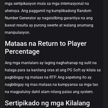
mga sertipikasyon mula sa mga internasyonal na
ahensya. Ang paggamit ng kumplikadong Random
Number Generator ay nagsisilbing garantiya na ang
bawat resulta ay purong swerte at walang anumang
manipulasyon.
Mataas na Return to Player
Percentage
Ang mga manlalaro ay laging naghahanap ng sulit na
halaga para sa kanilang oras at ang PG Soft ay kilala sa
pagbibigay ng mataas na RTP. Ang aspetong ito ay
nagbibigay ng mas mataas na kumpyansa sa mga tao
na magpatuloy dahil alam nilang patas ang system.
Sertipikado ng mga Kilalang