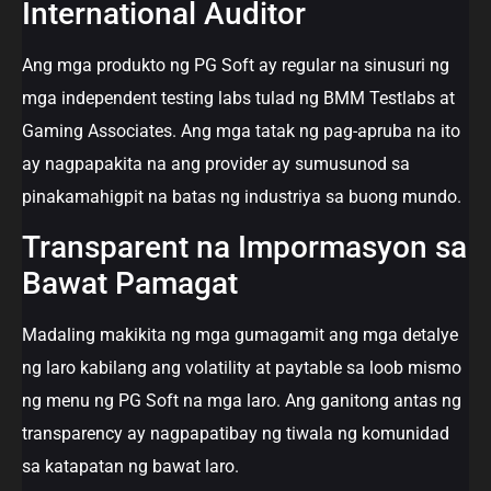
International Auditor
Ang mga produkto ng PG Soft ay regular na sinusuri ng
mga independent testing labs tulad ng BMM Testlabs at
Gaming Associates. Ang mga tatak ng pag-apruba na ito
ay nagpapakita na ang provider ay sumusunod sa
pinakamahigpit na batas ng industriya sa buong mundo.
Transparent na Impormasyon sa
Bawat Pamagat
Madaling makikita ng mga gumagamit ang mga detalye
ng laro kabilang ang volatility at paytable sa loob mismo
ng menu ng PG Soft na mga laro. Ang ganitong antas ng
transparency ay nagpapatibay ng tiwala ng komunidad
sa katapatan ng bawat laro.