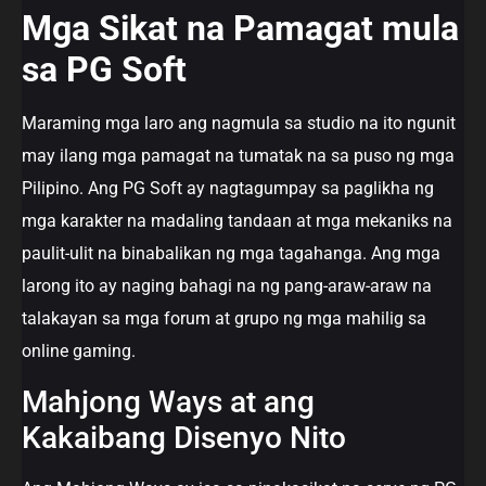
Mga Sikat na Pamagat mula
sa PG Soft
Maraming mga laro ang nagmula sa studio na ito ngunit
may ilang mga pamagat na tumatak na sa puso ng mga
Pilipino. Ang PG Soft ay nagtagumpay sa paglikha ng
mga karakter na madaling tandaan at mga mekaniks na
paulit-ulit na binabalikan ng mga tagahanga. Ang mga
larong ito ay naging bahagi na ng pang-araw-araw na
talakayan sa mga forum at grupo ng mga mahilig sa
online gaming.
Mahjong Ways at ang
Kakaibang Disenyo Nito