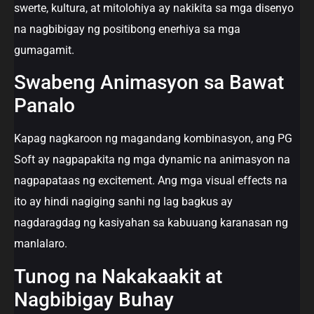
swerte, kultura, at mitolohiya ay nakikita sa mga disenyo
na nagbibigay ng positibong enerhiya sa mga
gumagamit.
Swabeng Animasyon sa Bawat
Panalo
Kapag nagkaroon ng magandang kombinasyon, ang PG
Soft ay nagpapakita ng mga dynamic na animasyon na
nagpapataas ng excitement. Ang mga visual effects na
ito ay hindi nagiging sanhi ng lag bagkus ay
nagdaragdag ng kasiyahan sa kabuuang karanasan ng
manlalaro.
Tunog na Nakakaakit at
Nagbibigay Buhay