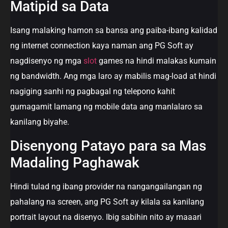
Matipid sa Data
Isang malaking hamon sa bansa ang paiba-ibang kalidad
ng internet connection kaya naman ang PG Soft ay
nagdisenyo ng mga
slot
games na hindi malakas kumain
ng bandwidth. Ang mga laro ay mabilis mag-load at hindi
nagiging sanhi ng pagbagal ng telepono kahit
gumagamit lamang ng mobile data ang manlalaro sa
kanilang biyahe.
Disenyong Patayo para sa Mas
Madaling Paghawak
Hindi tulad ng ibang provider na nangangailangan ng
pahalang na screen, ang PG Soft ay kilala sa kanilang
portrait layout na disenyo. Ibig sabihin nito ay maaari