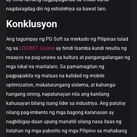
nagdaragdag din ng estratehiya sa bawat laro.
Konklusyon
Ang tagumpay ng PG Soft sa merkado ng Pilipinas tulad
ng sa
LODIBET Casino
ay hindi tsamba kundi resulta ng
maayos na pag-unawa sa kultura at pangangailangan ng
mga lokal na manlalaro. Sa pamamagitan ng
pagpapakita ng mataas na kalidad ng mobile
optimization, makatarungang sistema, at kahanga-
hangang sining, napatunayan nila ang kanilang
kahusayan bilang isang lider sa industriya. Ang patuloy
nilang pag-imbento ng mga bagong karanasan ay
nagbibigay-daan upang manatili silang nasa itaas ng
listahan ng mga paborito ng mga Pilipino sa mahabang