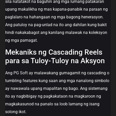
sila natatakot na baguhin ang mga lumang patakaran
upang makalikha ng mas kapana-panabik na paraan ng
paglalaro na hahangaan ng mga bagong henerasyon.
Ang patuloy na pag-unlad na ito ang dahilan kung bakit
hindi nakakabagot ang kanilang malawak na koleksyon
ng mga pamagat.
Mekaniks ng Cascading Reels
para sa Tuloy-Tuloy na Aksyon
Ang PG Soft ay malawakang gumagamit ng cascading o
tumbling features kung saan ang mga nanalong simbolo
ay nawawala upang mapalitan ng bago. Ang sistemang
ito ay nagbibigay ng pagkakataon na magkaroon ng
magkakasunod na panalo sa loob lamang ng isang
solong ikot.