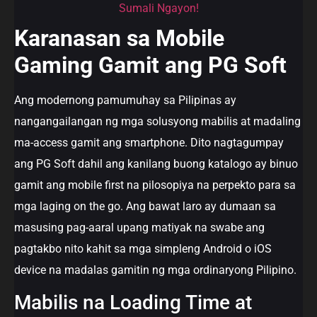
Sumali Ngayon!
Karanasan sa Mobile
Gaming Gamit ang PG Soft
Ang modernong pamumuhay sa Pilipinas ay
nangangailangan ng mga solusyong mabilis at madaling
ma-access gamit ang smartphone. Dito nagtagumpay
ang PG Soft dahil ang kanilang buong katalogo ay binuo
gamit ang mobile first na pilosopiya na perpekto para sa
mga laging on the go. Ang bawat laro ay dumaan sa
masusing pag-aaral upang matiyak na swabe ang
pagtakbo nito kahit sa mga simpleng Android o iOS
device na madalas gamitin ng mga ordinaryong Pilipino.
Mabilis na Loading Time at