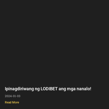
Ipinagdiriwang ng LODIBET ang mga nanalo!
2024-01-03
Read More