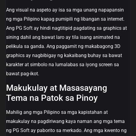
Ang visual na aspeto ay isa sa mga unang napapansin
ng mga Pilipino kapag pumipili ng libangan sa internet.
Ang PG Soft ay hindi nagtitipid pagdating sa graphics at
sining dahil ang bawat laro ay tila isang animated na
pelikula sa ganda. Ang paggamit ng makabagong 3D
graphics ay nagbibigay ng kakaibang buhay sa bawat
karakter at simbolo na lumalabas sa iyong screen sa
bawat pag-ikot.
Makukulay at Masasayang
Tema na Patok sa Pinoy
Mahilig ang mga Pilipino sa mga kapistahan at
makukulay na pagdiriwang kaya naman ang mga tema
ng PG Soft ay paborito sa merkado. Ang mga kwento ng