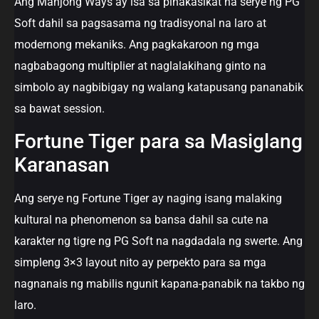
Ang Mahjong Ways ay isa sa pinakasikat na serye ng PG
Soft dahil sa pagsasama ng tradisyonal na laro at
modernong mekaniks. Ang pagkakaroon ng mga
nagbabagong multiplier at naglalakihang ginto na
simbolo ay nagbibigay ng walang katapusang pananabik
sa bawat session.
Fortune Tiger para sa Masiglang
Karanasan
Ang serye ng Fortune Tiger ay naging isang malaking
kultural na phenomenon sa bansa dahil sa cute na
karakter ng tigre ng PG Soft na nagdadala ng swerte. Ang
simpleng 3×3 layout nito ay perpekto para sa mga
nagnanais ng mabilis ngunit kapana-panabik na takbo ng
laro.