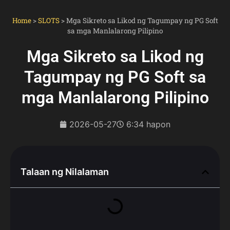
Home
>
SLOTS
>
Mga Sikreto sa Likod ng Tagumpay ng PG Soft
sa mga Manlalarong Pilipino
Mga Sikreto sa Likod ng
Tagumpay ng PG Soft sa
mga Manlalarong Pilipino
2026-05-27
6:34 hapon
Talaan ng Nilalaman