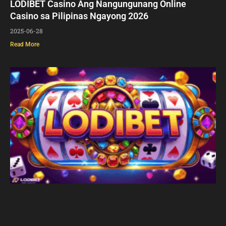
LODIBET Casino Ang Nangungunang Online
Casino sa Pilipinas Ngayong 2026
2025-06-28
Read More