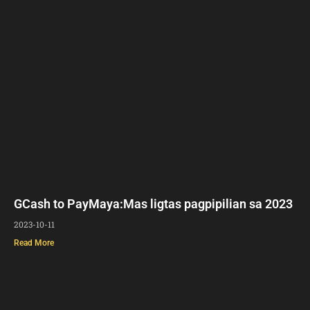
GCash to PayMaya:Mas ligtas pagpipilian sa 2023
2023-10-11
Read More