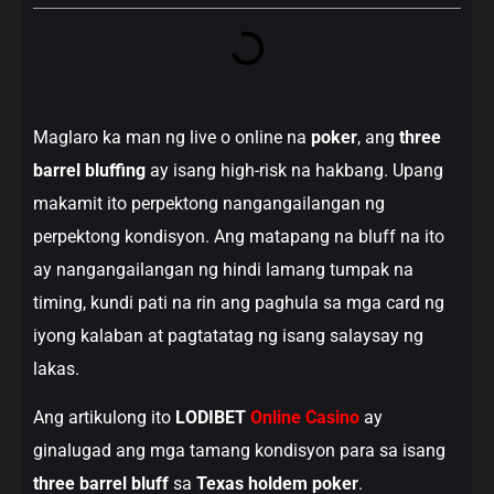
Maglaro ka man ng live o online na
poker
, ang
three
barrel bluffing
ay isang high-risk na hakbang. Upang
makamit ito perpektong nangangailangan ng
perpektong kondisyon. Ang matapang na bluff na ito
ay nangangailangan ng hindi lamang tumpak na
timing, kundi pati na rin ang paghula sa mga card ng
iyong kalaban at pagtatatag ng isang salaysay ng
lakas.
Ang artikulong ito
LODIBET
Online Casino
ay
ginalugad ang mga tamang kondisyon para sa isang
three barrel bluff
sa
Texas holdem poker
.