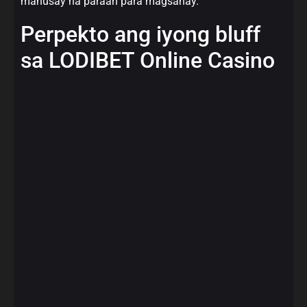
mahusay na paraan para magsanay.
Perpekto ang iyong bluff
sa LODIBET Online Casino