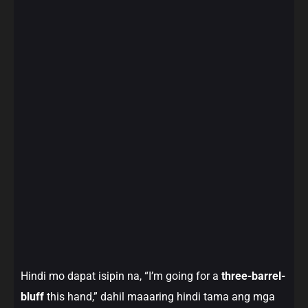
Hindi mo dapat isipin na, “I’m going for a
three-barrel-
bluff
this hand,” dahil maaaring hindi tama ang mga