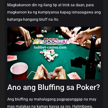
Magkakaroon din ng ilang tip at trick sa daan, para
magkaroon ka ng kumpiyansa kapag isinasagawa ang
kahanga-hangang bluff na ito.
Ano ang Bluffing sa Poker?
Ang bluffing ay mahalagang pagpapanggap na may
mas malakas na kamay kaysa sa iyo. Halimbawa,