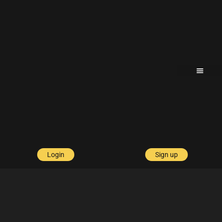
Login
Sign up