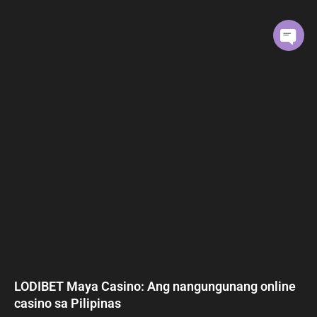
LODIBET Maya Casino: Ang nangungunang online
casino sa Pilipinas