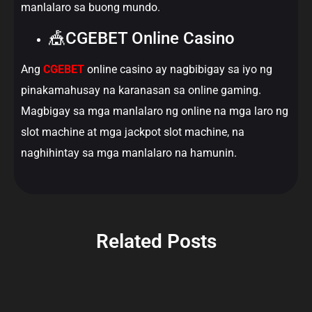
manlalaro sa buong mundo.
🎪CGEBET Online Casino
Ang
CGEBET
online casino ay nagbibigay sa iyo ng
pinakamahusay na karanasan sa online gaming.
Magbigay sa mga manlalaro ng online na mga laro ng
slot machine at mga jackpot slot machine, na
naghihintay sa mga manlalaro na hamunin.
Related Posts