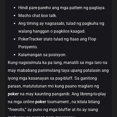
Hindi pare-pareho ang mga pattern ng pagtaya.
Macho chat box talk.
Ang timing ay nagsasabi, tulad ng pagkuha ng
walang hanggan o pagkilos kaagad.
PokerTracker stats tulad ng Itaas ang Flop
Porsyento.
Kalamangan sa posisyon.
Kung nagsisimula ka pa lang, manatili sa mga laro na
may mababang panimulang taya upang patalasin ang
iyong mga kasanayan sa pag-bluff. Sa ganitong
paraan, matututunan mo kung paano maglaro ng
poker
na may kaunting panganib. Ang libreng-to-play
na mga online
poker
tournament , na kilala bilang
“freerolls,” ay puno ng mga bluffer at ito ay isang