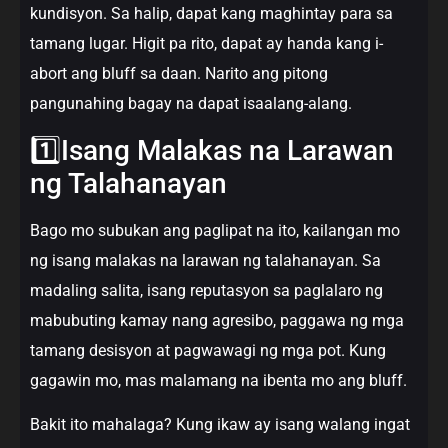
kundisyon. Sa halip, dapat kang maghintay para sa
tamang lugar. Higit pa rito, dapat ay handa kang i-
abort ang bluff sa daan. Narito ang pitong
pangunahing bagay na dapat isaalang-alang.
1️⃣Isang Malakas na Larawan
ng Talahanayan
Bago mo subukan ang paglipat na ito, kailangan mo
ng isang malakas na larawan ng talahanayan. Sa
madaling salita, isang reputasyon sa paglalaro ng
mabubuting kamay nang agresibo, paggawa ng mga
tamang desisyon at pagwawagi ng mga pot. Kung
gagawin mo, mas malamang na ibenta mo ang bluff.
Bakit ito mahalaga? Kung ikaw ay isang walang ingat