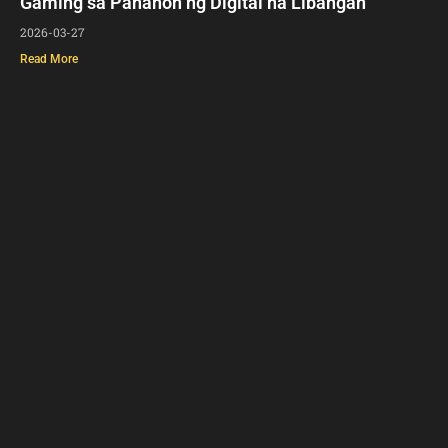
Gaming sa Panahon ng Digital na Libangan
2026-03-27
Read More