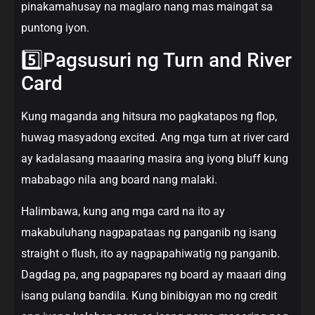
pinakamahusay na maglaro nang mas maingat sa
puntong iyon.
5️⃣Pagsusuri ng Turn and River
Card
Kung maganda ang hitsura mo pagkatapos ng flop,
huwag masyadong excited. Ang mga turn at river card
ay kadalasang maaaring masira ang iyong bluff kung
mababago nila ang board nang malaki.
Halimbawa, kung ang mga card na ito ay
makabuluhang nagpapataas ng panganib ng isang
straight o flush, ito ay nagpapahiwatig ng panganib.
Dagdag pa, ang pagpapares ng board ay maaari ding
isang pulang bandila. Kung binibigyan mo ng credit