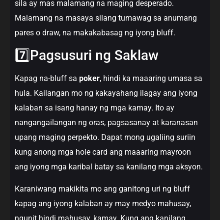
sila ay mas malamang na maging desperado.
Malamang na masaya silang tumawag sa anumang
pares o draw, na makakabasag ng iyong bluff.
7️⃣Pagsusuri ng Saklaw
Kapag na-bluff sa
poker
, hindi ka maaaring umasa sa
hula. Kailangan mo ng kakayahang ilagay ang iyong
kalaban sa isang hanay ng mga kamay. Ito ay
nangangailangan ng oras, pagsasanay at karanasan
upang maging perpekto. Dapat mong ugaliing suriin
kung anong mga hole card ang maaaring mayroon
ang iyong mga karibal batay sa kanilang mga aksyon.
Karaniwang makikita mo ang ganitong uri ng bluff
kapag ang iyong kalaban ay may medyo mahusay,
ngunit hindi mahusay, kamay. Kung ang kanilang