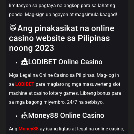
limitasyon sa pagtaya na angkop para sa lahat ng
pondo. Mag-sign up ngayon at magsimula kaagad!
🥁Ang pinakasikat na online
casino website sa Pilipinas
noong 2023
🎪
LODIBET Online Casino
Mga Legal na Online Casino sa Pilipinas. Mag-log in
sa
LODIBET
para maglaro ng mga masuwerteng slot
machine at casino lottery games. Libreng bonus para
sa mga bagong miyembro. 24/7 na serbisyo.
🎪Money88 Online Casino
Ang
Money88
ay isang ligtas at legal na online casino,