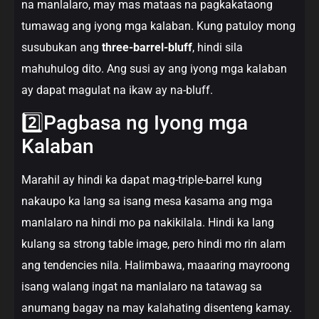
na manlalaro, may mas mataas na pagkakataong
tumawag ang iyong mga kalaban. Kung patuloy mong
susubukan ang
three-barrel-bluff
, hindi sila
mahuhulog dito. Ang susi ay ang iyong mga kalaban
ay dapat magulat na ikaw ay na-bluff.
2️⃣Pagbasa ng Iyong mga
Kalaban
Marahil ay hindi ka dapat mag-triple-barrel kung
nakaupo ka lang sa isang mesa kasama ang mga
manlalaro na hindi mo pa nakikilala. Hindi ka lang
kulang sa strong table image, pero hindi mo rin alam
ang tendencies nila. Halimbawa, maaaring mayroong
isang walang ingat na manlalaro na tatawag sa
anumang bagay na may kalahating disenteng kamay.