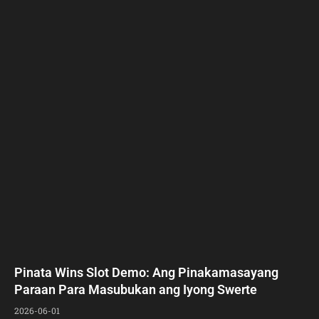
Pinata Wins Slot Demo: Ang Pinakamasayang
Paraan Para Masubukan ang Iyong Swerte
2026-06-01