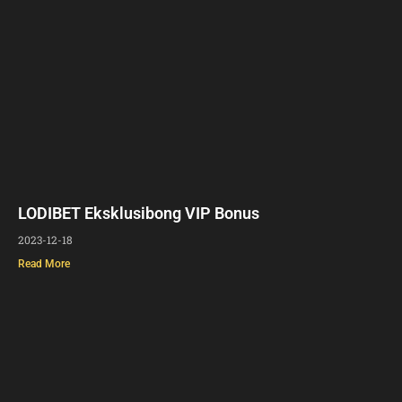
LODIBET Eksklusibong VIP Bonus
2023-12-18
Read More