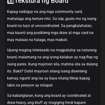
3️⃣Tekstura ng Board
Kapag naibigay na ang mga community card,
mahalaga ang texture nito. Sa isip, gusto mo ng isang
board na tuyo at uncoordinated. Sa pangkalahatan,
mas kaunti ang posibleng mga draw at mga card na
may mataas na halaga, mas mabuti.
Upang maging interesado na magpatuloy sa naturang
board, malamang na ang iyong kalaban ay nag-flop ng
isang pares. Kung mayroon sila, mahina sila sa dulang
ito. Bakit? Dahil mayroon silang isang disenteng
kamay, ngunit ang isa ay kaya nilang tiklop kapag
labis na presyon ay inilapat.
Sa kabaligtaran, kung ang board ay coordinated at
draw-heavy, ang bluff ay magiging hindi kapani-