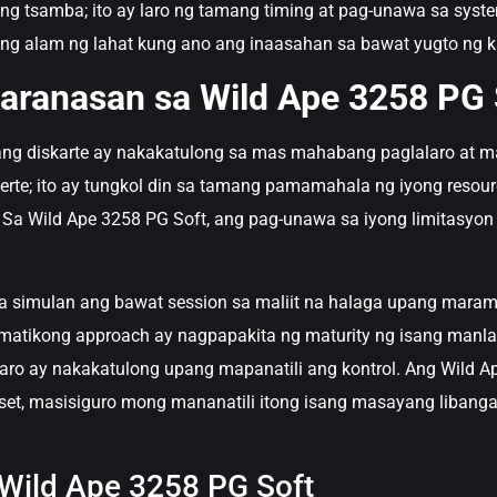
 ng tsamba; ito ay laro ng tamang timing at pag-unawa sa sys
ng alam ng lahat kung ano ang inaasahan sa bawat yugto ng ka
aranasan sa Wild Ape 3258 PG 
 diskarte ay nakakatulong sa mas mahabang paglalaro at mas
erte; ito ay tungkol din sa tamang pamamahala ng iyong resour
 Sa Wild Ape 3258 PG Soft, ang pag-unawa sa iyong limitasyon
simulan ang bawat session sa maliit na halaga upang mara
ematikong approach ay nagpapakita ng maturity ng isang manla
aro ay nakakatulong upang mapanatili ang kontrol. Ang Wild A
et, masisiguro mong mananatili itong isang masayang libangan
 Wild Ape 3258 PG Soft