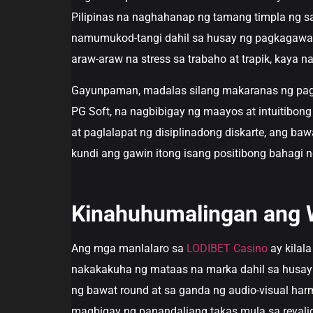
Pilipinas na naghahanap ng tamang timpla ng saya,
namumukod-tangi dahil sa husay ng pagkagawa 
araw-araw na stress sa trabaho at trapik, kaya
Gayunpaman, madalas silang makaranas ng pag
PG Soft, na nagbibigay ng maayos at intuitibo
at paglalapat ng disiplinadong diskarte, ang ba
kundi ang gawin itong isang positibong bahagi 
Kinahuhumalingan ang W
Ang mga manlalaro sa
LODIBET Casino
ay kilal
nakakakuha ng mataas na marka dahil sa husay n
ng bawat round at sa ganda ng audio-visual ha
magbigay ng panandaliang takas mula sa reyali