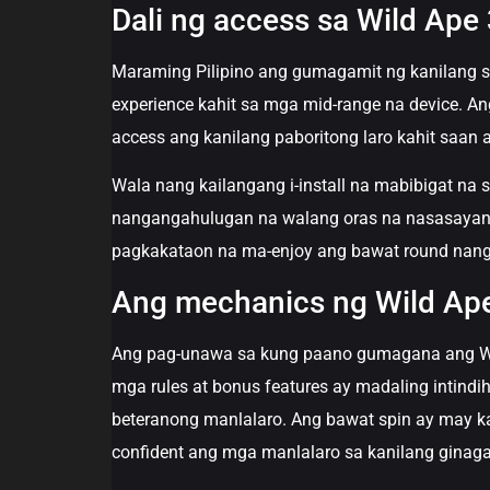
Dali ng access sa Wild Ape
Maraming Pilipino ang gumagamit ng kanilang sm
experience kahit sa mga mid-range na device. An
access ang kanilang paboritong laro kahit saan a
Wala nang kailangang i-install na mabibigat na s
nangangahulugan na walang oras na nasasayang
pagkakataon na ma-enjoy ang bawat round nang
Ang mechanics ng Wild Ap
Ang pag-unawa sa kung paano gumagana ang Wil
mga rules at bonus features ay madaling intind
beteranong manlalaro. Ang bawat spin ay may ka
confident ang mga manlalaro sa kanilang ginag