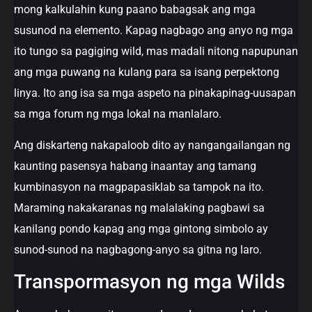
mong kalkulahin kung paano babagsak ang mga
susunod na elemento. Kapag nagbago ang anyo ng mga
ito tungo sa pagiging wild, mas madali nitong napupunan
ang mga puwang na kulang para sa isang perpektong
linya. Ito ang isa sa mga aspeto na pinakapinag-uusapan
sa mga forum ng mga lokal na manlalaro.
Ang diskarteng nakapaloob dito ay nangangailangan ng
kaunting pasensya habang inaantay ang tamang
kumbinasyon na magpapasiklab sa tampok na ito.
Maraming nakakaranas ng malalaking pagbawi sa
kanilang pondo kapag ang mga gintong simbolo ay
sunod-sunod na nagbagong-anyo sa gitna ng laro.
Transpormasyon ng mga Wilds