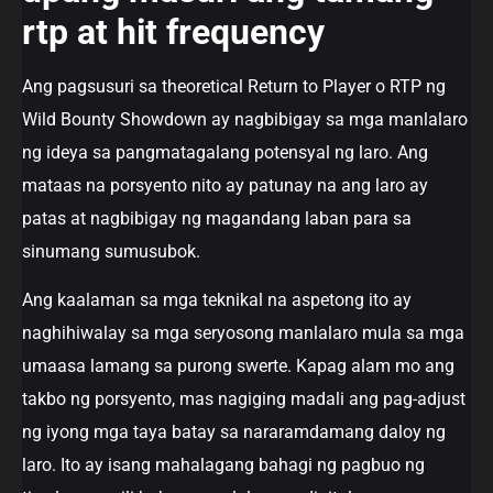
rtp at hit frequency
Ang pagsusuri sa theoretical Return to Player o RTP ng
Wild Bounty Showdown ay nagbibigay sa mga manlalaro
ng ideya sa pangmatagalang potensyal ng laro. Ang
mataas na porsyento nito ay patunay na ang laro ay
patas at nagbibigay ng magandang laban para sa
sinumang sumusubok.
Ang kaalaman sa mga teknikal na aspetong ito ay
naghihiwalay sa mga seryosong manlalaro mula sa mga
umaasa lamang sa purong swerte. Kapag alam mo ang
takbo ng porsyento, mas nagiging madali ang pag-adjust
ng iyong mga taya batay sa nararamdamang daloy ng
laro. Ito ay isang mahalagang bahagi ng pagbuo ng