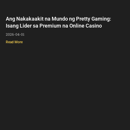
Ang Nakakaakit na Mundo ng Pretty Gaming:
Isang Lider sa Premium na Online Casino
2026-04-01
Read More