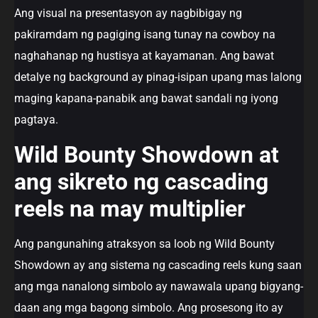
Ang visual na presentasyon ay nagbibigay ng
pakiramdam ng pagiging isang tunay na cowboy na
naghahanap ng hustisya at kayamanan. Ang bawat
detalye ng background ay pinag-isipan upang mas lalong
maging kapana-panabik ang bawat sandali ng iyong
pagtaya.
Wild Bounty Showdown at
ang sikreto ng cascading
reels na may multiplier
Ang pangunahing atraksyon sa loob ng Wild Bounty
Showdown ay ang sistema ng cascading reels kung saan
ang mga nanalong simbolo ay nawawala upang bigyang-
daan ang mga bagong simbolo. Ang prosesong ito ay