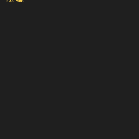
Read More