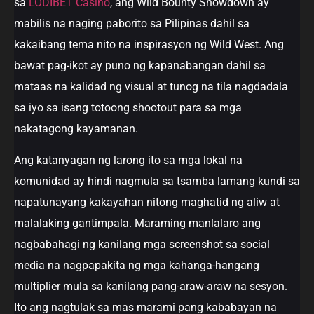
sa
LODIBET Casino
, ang Wild Bounty Showdown ay
mabilis na naging paborito sa Pilipinas dahil sa
kakaibang tema nito na inspirasyon ng Wild West. Ang
bawat pag-ikot ay puno ng kapanabangan dahil sa
mataas na kalidad ng visual at tunog na tila nagdadala
sa iyo sa isang totoong shootout para sa mga
nakatagong kayamanan.
Ang katanyagan ng larong ito sa mga lokal na
komunidad ay hindi nagmula sa tsamba lamang kundi sa
napatunayang kakayahan nitong maghatid ng aliw at
malalaking gantimpala. Maraming manlalaro ang
nagbabahagi ng kanilang mga screenshot sa social
media na nagpapakita ng mga kahanga-hangang
multiplier mula sa kanilang pang-araw-araw na sesyon.
Ito ang nagtulak sa mas marami pang kababayan na