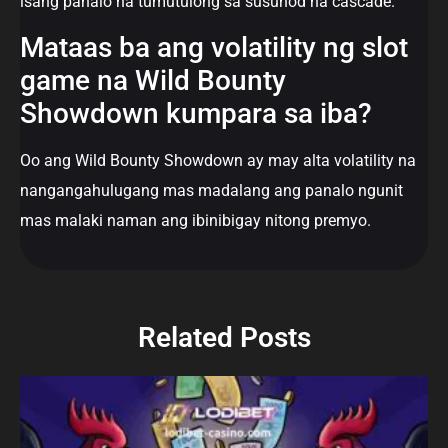
isang panalo na tumutulong sa susunod na cascade.
Mataas ba ang volatility ng slot
game na Wild Bounty
Showdown kumpara sa iba?
Oo ang Wild Bounty Showdown ay may alta volatility na
nangangahulugang mas madalang ang panalo ngunit
mas malaki naman ang ibinibigay nitong premyo.
Related Posts