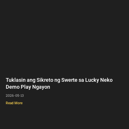
Tuklasin ang Sikreto ng Swerte sa Lucky Neko
Demo Play Ngayon
2026-05-13
Read More