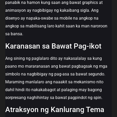
panabik na hamon kung saan ang bawat graphics at
animasyon ay nagbibigay ng kakaibang sigla. Ang
disenyo ay napaka-swabe sa mobile na angkop na
angkop sa mabilisang laro kahit saan ka man naroroon
sa bansa.
Karanasan sa Bawat Pag-ikot
Ang sining ng paglalaro dito ay nakasalalay sa kung
paano mo mararanasan ang bawat pagbagsak ng mga
simbolo na nagbibigay ng pag-asa sa bawat segundo.
Maraming manlalaro ang naaakit sa mekanismo nito
dahil hindi ito nakakabagot at palaging may bagong
sorpresang naghihintay sa bawat pagpindot ng spin.
Atraksyon ng Kanlurang Tema