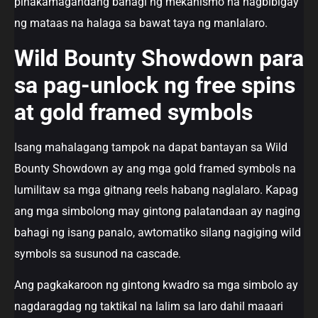
pinakamagandang bahagi ng mekanismo na nagbibigay
ng mataas na halaga sa bawat taya ng manlalaro.
Wild Bounty Showdown para
sa pag-unlock ng free spins
at gold framed symbols
Isang mahalagang tampok na dapat bantayan sa Wild
Bounty Showdown ay ang mga gold framed symbols na
lumilitaw sa mga gitnang reels habang naglalaro. Kapag
ang mga simbolong may gintong palatandaan ay naging
bahagi ng isang panalo, awtomatiko silang nagiging wild
symbols sa susunod na cascade.
Ang pagkakaroon ng gintong kwadro sa mga simbolo ay
nagdaragdag ng taktikal na lalim sa laro dahil maaari