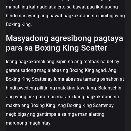
manatiling kalmado at alerto sa bawat pag-ikot upang
hindi masayang ang bawat pagkakataon na ibinibigay ng
Boxing King.
Masyadong agresibong pagtaya
para sa Boxing King Scatter
Isang pagkakamali ang isipin na ang mataas na bet ay
garantisadong maglalabas ng Boxing King agad. Ang
Boxing King Scatter ay lumalabas sa tamang panahon at
hindi pwedeng pilitin ng malaking taya lang. Balansehin
ang iyong risk para mas marami kang pagkakataon na
makita ang Boxing King. Ang Boxing King Scatter ay
nagbibigay ng gantimpala sa mga manlalarong
marunong maghintay.