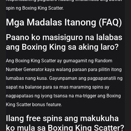
spin ng Boxing King Scatter.
Mga Madalas Itanong (FAQ)
Paano ko masisiguro na lalabas
ang Boxing King sa aking laro?
Ang Boxing King Scatter ay gumagamit ng Random
Number Generator kaya walang paraan para pilitin itong
lumabas nang kusa. Gayunpaman ang pagpapanatili ng
sapat na balanse para sa mas maraming spins ay
nagpapataas ng iyong tsansa na ma-trigger ang Boxing
King Scatter bonus feature.
Ilang free spins ang makukuha
ko mula sa Boxing King Scatter?