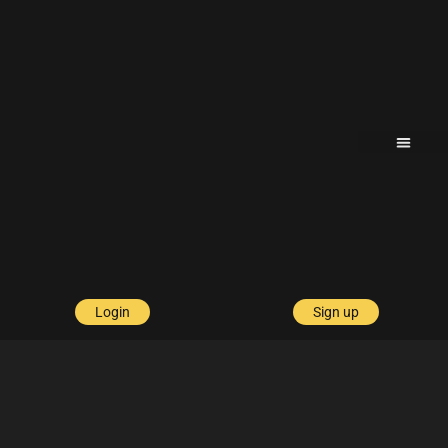
Login
Sign up