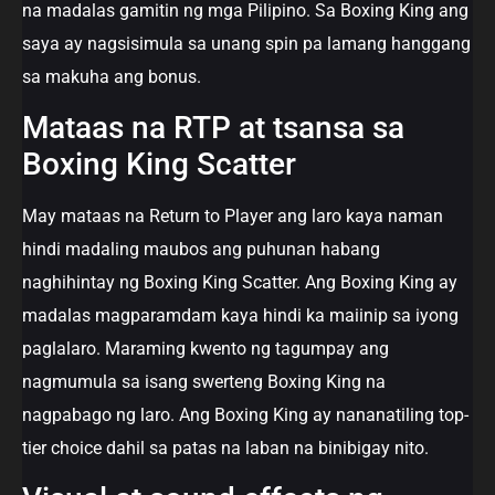
na madalas gamitin ng mga Pilipino. Sa Boxing King ang
saya ay nagsisimula sa unang spin pa lamang hanggang
sa makuha ang bonus.
Mataas na RTP at tsansa sa
Boxing King Scatter
May mataas na Return to Player ang laro kaya naman
hindi madaling maubos ang puhunan habang
naghihintay ng Boxing King Scatter. Ang Boxing King ay
madalas magparamdam kaya hindi ka maiinip sa iyong
paglalaro. Maraming kwento ng tagumpay ang
nagmumula sa isang swerteng Boxing King na
nagpabago ng laro. Ang Boxing King ay nananatiling top-
tier choice dahil sa patas na laban na binibigay nito.