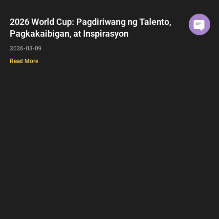
2026 World Cup: Pagdiriwang ng Talento,
Pagkakaibigan, at Inspirasyon
2026-03-09
Read More