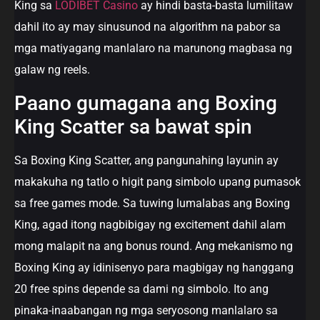
King sa
LODIBET Casino
ay hindi basta-basta lumilitaw
dahil ito ay may sinusunod na algorithm na pabor sa
mga matiyagang manlalaro na marunong magbasa ng
galaw ng reels.
Paano gumagana ang Boxing
King Scatter sa bawat spin
Sa Boxing King Scatter, ang pangunahing layunin ay
makakuha ng tatlo o higit pang simbolo upang pumasok
sa free games mode. Sa tuwing lumalabas ang Boxing
King, agad itong nagbibigay ng excitement dahil alam
mong malapit na ang bonus round. Ang mekanismo ng
Boxing King ay idinisenyo para magbigay ng hanggang
20 free spins depende sa dami ng simbolo. Ito ang
pinaka-inaabangan ng mga seryosong manlalaro sa