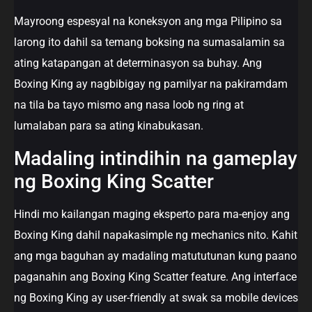
Mayroong espesyal na koneksyon ang mga Pilipino sa
larong ito dahil sa temang boksing na sumasalamin sa
ating katapangan at determinasyon sa buhay. Ang
Boxing King ay nagbibigay ng pamilyar na pakiramdam
na tila ba tayo mismo ang nasa loob ng ring at
lumalaban para sa ating kinabukasan.
Madaling intindihin na gameplay
ng Boxing King Scatter
Hindi mo kailangan maging eksperto para ma-enjoy ang
Boxing King dahil napakasimple ng mechanics nito. Kahit
ang mga baguhan ay madaling matututunan kung paano
paganahin ang Boxing King Scatter feature. Ang interface
ng Boxing King ay user-friendly at swak sa mobile devices