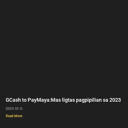
GCash to PayMaya:Mas ligtas pagpipilian sa 2023
2023-10-11
Read More