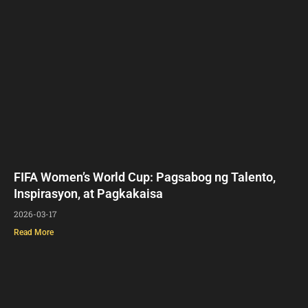
FIFA Women’s World Cup: Pagsabog ng Talento,
Inspirasyon, at Pagkakaisa
2026-03-17
Read More