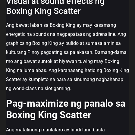
Visual at sound effects ng
Boxing King Scatter
Ang bawat laban sa Boxing King ay may kasamang
energetic na sounds na nagpapataas ng adrenaline. Ang
graphics ng Boxing King ay pulido at sumasalamin sa
kulturang Pinoy pagdating sa palakasan. Damang-dama
mo ang bawat suntok at hiyawan tuwing may Boxing
King na lumalabas. Ang karanasang hatid ng Boxing King
Scatter ay kumpleto na para sa sinumang naghahanap
ng world-class na slot gaming.
Pag-maximize ng panalo sa
Boxing King Scatter
Ang matalinong manlalaro ay hindi lang basta