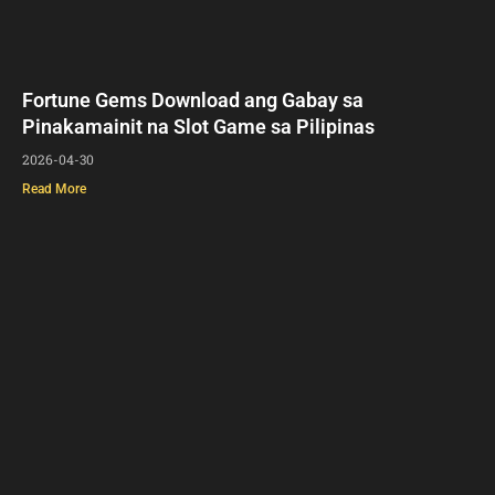
Fortune Gems Download ang Gabay sa
Pinakamainit na Slot Game sa Pilipinas
2026-04-30
Read More