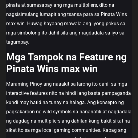
pinata at sumasabay ang mga multipliers, dito na
nagsisimulang lumapit ang tsansa para sa Pinata Wins
max win. Huwag hayaang mawala ang iyong pokus sa
mga simbolong ito dahil sila ang magdadala sa iyo sa
tagumpay.
Mga Tampok na Feature ng
Pinata Wins max win
Maraming Pinoy ang naaakit sa larong ito dahil sa mga
interactive features nito na hindi lang basta pampaganda
kundi may hatid na tunay na halaga. Ang konsepto ng
pagkakaroon ng wild symbols na nananatili at nagdadala
ng dagdag na multipliers ang dahilan kung bakit sikat na
sikat ito sa mga local gaming communities. Kapag ang