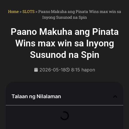
Home
>
SLOTS
>
Paano Makuha ang Pinata Wins max win sa
Inyong Susunod na Spin
Paano Makuha ang Pinata
Wins max win sa Inyong
Susunod na Spin
2026-05-18
8:15 hapon
Talaan ng Nilalaman