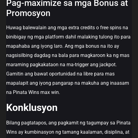
Pag-maximize sa mga Bonus at
Promosyon
Huwag balewalain ang mga extra credits o free spins na
binibigay ng mga platform dahil malaking tulong ito para
mapahaba ang iyong laro. Ang mga bonus na ito ay
nagsisilbing dagdag na bala para magkaroon ka ng mas
maraming pagkakataon na ma-trigger ang jackpot.
Gamitin ang bawat oportunidad na libre para mas
mapalapit ang iyong pangarap na makuha ang inaasam
na Pinata Wins max win.
Konklusyon
Bilang pagtatapos, ang pagkamit ng tagumpay sa Pinata
Wins ay kumbinasyon ng tamang kaalaman, disiplina, at