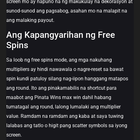
screen mo ay napuno na ng makukulay na dekorasyon at
sunod-sunod ang pagsabog, asahan mo na malapit na
ang malaking payout.
Ang Kapangyarihan ng Free
Spins
Sa loob ng free spins mode, ang mga nakuhang
multipliers ay hindi nawawala o nagre-reset sa bawat
spin kundi patuloy silang nag-iipon hanggang matapos
ang round. Ito ang pinakamabilis na shortcut para
maabot ang Pinata Wins max win dahil habang
tumatagal ang round, lalong lumalaki ang multiplier
value. Ramdam na ramdam ang kaba at saya tuwing
lalabas ang tatlo o higit pang scatter symbols sa iyong
screen.