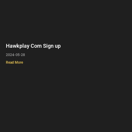
Hawkplay Com Sign up
2024-05-28
Read More