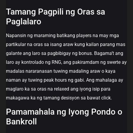
Tamang Pagpili ng Oras sa
Paglalaro
Napansin ng maraming batikang players na may mga
partikular na oras sa isang araw kung kailan parang mas
galante ang laro sa pagbibigay ng bonus. Bagama’t ang
laro ay kontrolado ng RNG, ang pakiramdam ng swerte ay
madalas nararanasan tuwing madaling araw o kaya
naman ay tuwing peak hours ng gabi. Ang mahalaga ay
maglaro ka sa oras na relaxed ang iyong isip para
makagawa ka ng tamang desisyon sa bawat click.
Pamamahala ng Iyong Pondo o
Bankroll