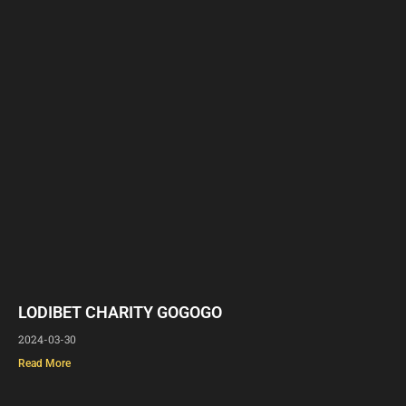
LODIBET CHARITY GOGOGO
2024-03-30
Read More