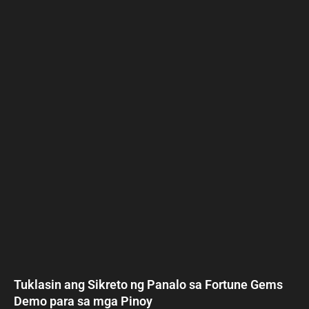
Tuklasin ang Sikreto ng Panalo sa Fortune Gems
Demo para sa mga Pinoy