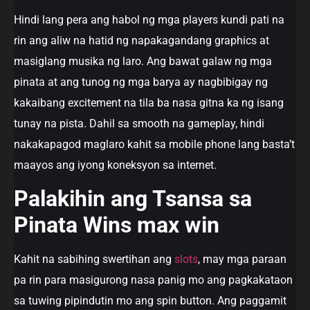
Hindi lang pera ang habol ng mga players kundi pati na
rin ang aliw na hatid ng napakagandang graphics at
masiglang musika ng laro. Ang bawat galaw ng mga
pinata at ang tunog ng mga barya ay nagbibigay ng
kakaibang excitement na tila ba nasa gitna ka ng isang
tunay na pista. Dahil sa smooth na gameplay, hindi
nakakapagod maglaro kahit sa mobile phone lang basta’t
maayos ang iyong koneksyon sa internet.
Palakihin ang Tsansa sa
Pinata Wins max win
Kahit na sabihing swertihan ang
slots
, may mga paraan
pa rin para masigurong nasa panig mo ang pagkakataon
sa tuwing pipindutin mo ang spin button. Ang paggamit