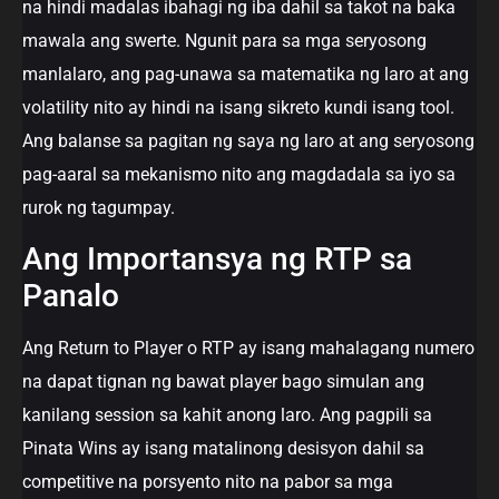
na hindi madalas ibahagi ng iba dahil sa takot na baka
mawala ang swerte. Ngunit para sa mga seryosong
manlalaro, ang pag-unawa sa matematika ng laro at ang
volatility nito ay hindi na isang sikreto kundi isang tool.
Ang balanse sa pagitan ng saya ng laro at ang seryosong
pag-aaral sa mekanismo nito ang magdadala sa iyo sa
rurok ng tagumpay.
Ang Importansya ng RTP sa
Panalo
Ang Return to Player o RTP ay isang mahalagang numero
na dapat tignan ng bawat player bago simulan ang
kanilang session sa kahit anong laro. Ang pagpili sa
Pinata Wins ay isang matalinong desisyon dahil sa
competitive na porsyento nito na pabor sa mga