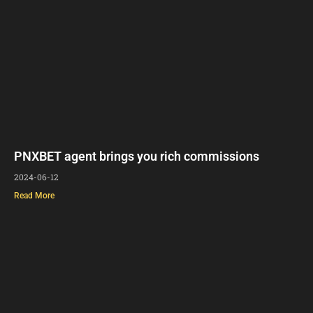
PNXBET agent brings you rich commissions
2024-06-12
Read More