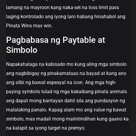
lamang na mayroon kang naka-set na loss limit para
laging kontrolado ang iyong laro habang hinahabol ang
Pinata Wins max win.
Pagbabasa ng Paytable at
Simbolo
Napakahalaga na kabisado mo kung aling mga simbolo
ang nagbibigay ng pinakamataas na bayad at kung ano
ang silbi ng bawat espesyal na icon. Ang mga high-
paying symbols tulad ng mga kakaibang pinata animals
ang dapat mong bantayan dahil sila ang pundasyon ng
malalaking panalo. Kapag alam mo ang value ng bawat
simbolo, mas madali mong maiintindihan kung gaano ka
na kalapit sa iyong target na premyo.