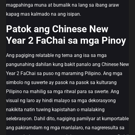
magpahinga muna at bumalik na lang sa ibang araw
kapag mas kalmado na ang isipan.
Patok ang Chinese New
Year 2 FaChai sa mga Pinoy
Ang pagiging relatable ng tema ang isa sa mga
pangunahing dahilan kung bakit panalo ang Chinese New
Year 2 FaChai sa puso ng maraming Pilipino. Ang mga
simbolo ng suwerte ay pasok na pasok sa kulturang
Pilipino na mahilig sa mga ritwal para sa swerte. Ang
visual ng laro ay hindi malayo sa mga dekorasyong
nakikita natin tuwing kapistahan o malalaking
selebrasyon. Dahil dito, nagiging pamilyar at kumportable
ang pakiramdam ng mga manlalaro, na nagreresulta sa