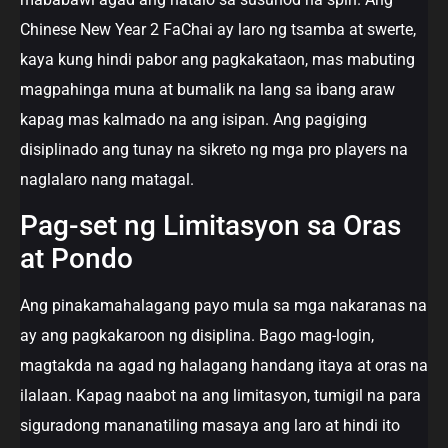
Chinese New Year 2 FaChai ay laro ng tsamba at swerte,
kaya kung hindi pabor ang pagkakataon, mas mabuting
magpahinga muna at bumalik na lang sa ibang araw
kapag mas kalmado na ang isipan. Ang pagiging
disiplinado ang tunay na sikreto ng mga pro players na
naglalaro nang matagal.
Pag-set ng Limitasyon sa Oras
at Pondo
Ang pinakamahalagang payo mula sa mga nakaranas na
ay ang pagkakaroon ng disiplina. Bago mag-login,
magtakda na agad ng halagang handang itaya at oras na
ilalaan. Kapag naabot na ang limitasyon, tumigil na para
siguradong mananatiling masaya ang laro at hindi ito