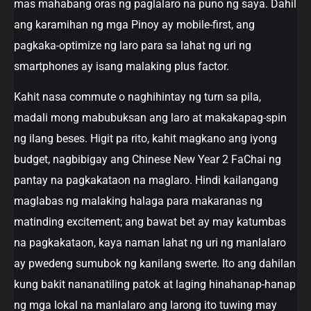
mas mahabang oras ng paglalaro na puno ng saya. Dahil
ang karamihan ng mga Pinoy ay mobile-first, ang
pagkaka-optimize ng laro para sa lahat ng uri ng
smartphones ay isang malaking plus factor.
Kahit nasa commute o naghihintay ng turn sa pila,
madali mong mabubuksan ang laro at makakapag-spin
ng ilang beses. Higit pa rito, kahit magkano ang iyong
budget, nagbibigay ang Chinese New Year 2 FaChai ng
pantay na pagkakataon na maglaro. Hindi kailangang
maglabas ng malaking halaga para makaranas ng
matinding excitement; ang bawat bet ay may katumbas
na pagkakataon, kaya naman lahat ng uri ng manlalaro
ay pwedeng sumubok ng kanilang swerte. Ito ang dahilan
kung bakit nananatiling patok at laging hinahanap-hanap
ng mga lokal na manlalaro ang larong ito tuwing may