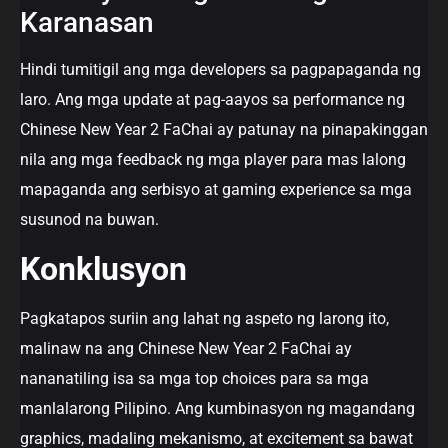
Karanasan
Hindi tumitigil ang mga developers sa pagpapaganda ng
laro. Ang mga update at pag-aayos sa performance ng
Chinese New Year 2 FaChai ay patunay na pinapakinggan
nila ang mga feedback ng mga player para mas lalong
mapaganda ang serbisyo at gaming experience sa mga
susunod na buwan.
Konklusyon
Pagkatapos suriin ang lahat ng aspeto ng larong ito,
malinaw na ang Chinese New Year 2 FaChai ay
nananatiling isa sa mga top choices para sa mga
manlalarong Pilipino. Ang kumbinasyon ng magandang
graphics, madaling mekanismo, at excitement sa bawat