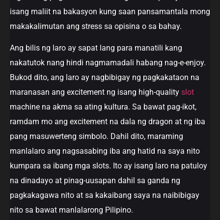
isang maliit na bakasyon kung saan pansamantala mong
makakalimutan ang stress sa opisina o sa bahay.
Ang bilis ng laro ay sapat lang para manatili kang
nakatutok nang hindi nagmamadali habang nag-e-enjoy.
Bukod dito, ang laro ay nagbibigay ng pagkakataon na
maranasan ang excitement ng isang high-quality
slot
machine na akma sa ating kultura. Sa bawat pag-ikot,
ramdam mo ang excitement na dala ng dragon at ng iba
pang masuwerteng simbolo. Dahil dito, maraming
manlalaro ang nagsasabing iba ang hatid na saya nito
kumpara sa ibang mga slots. Ito ay isang laro na patuloy
na dinadayo at pinag-uusapan dahil sa ganda ng
pagkakagawa nito at sa kakaibang saya na naibibigay
nito sa bawat manlalarong Pilipino.