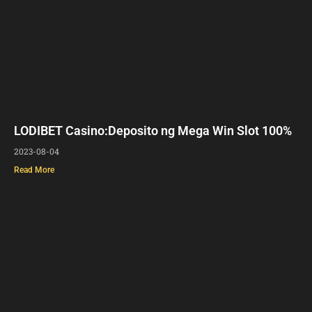
LODIBET Casino:Deposito ng Mega Win Slot 100%
2023-08-04
Read More