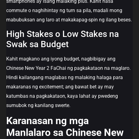
smartphones ay isang malaking plus. Kahit nasa
commute o naghihintay ng turn sa pila, madali mong
mabubuksan ang laro at makakapag-spin ng ilang beses.
High Stakes o Low Stakes na
Swak sa Budget
Kahit magkano ang iyong budget, nagbibigay ang
Chinese New Year 2 FaChai ng pagkakataon na maglaro.
Hindi kailangang maglabas ng malaking halaga para
makaranas ng excitement; ang bawat bet ay may
katumbas na pagkakataon, kaya lahat ay pwedeng
sumubok ng kanilang swerte.
Karanasan ng mga
Manlalaro sa Chinese New