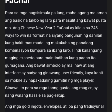
FaChai
Para sa mga nagsisimula pa lang, mahalagang malaman
ang basic na takbo ng laro para masulit ang bawat pusta
mo. Ang Chinese New Year 2 FaChai ay kilala sa 243
ways to win na format, na siyang pangunahing dahilan
kung bakit mas madaling makakuha ng panalong
kombinasyon kumpara sa ibang laro. Hindi kailangang
maging eksperto para maintindihan kung paano ito
gumagana. Ang bawat simbolo ay malinaw at ang
interface ay sadyang ginawang user-friendly, kaya kahit
sa mobile ay napakadaling gamitin ng mga player.
Ginawa ito para sa mga taong gusto lang mag-enjoy
nang walang hassle sa pag-setup.
Ang mga gold ingots, envelopes, at iba pang tradisyunal