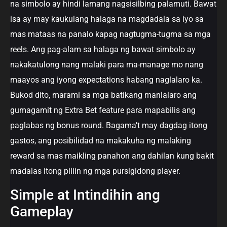
na simbolo ay hindi lamang nagsisilbing palamuti. Bawat
isa ay may kaukulang halaga na magdadala sa iyo sa
mas mataas na panalo kapag nagtugma-tugma sa mga
reels. Ang pag-alam sa halaga ng bawat simbolo ay
nakakatulong nang malaki para ma-manage mo nang
maayos ang iyong expectations habang naglalaro ka.
Bukod dito, marami sa mga batikang manlalaro ang
gumagamit ng Extra Bet feature para mapabilis ang
paglabas ng bonus round. Bagama’t may dagdag itong
gastos, ang posibilidad na makakuha ng malaking
reward sa mas maikling panahon ang dahilan kung bakit
madalas itong piliin ng mga pursigidong player.
Simple at Intindihin ang
Gameplay