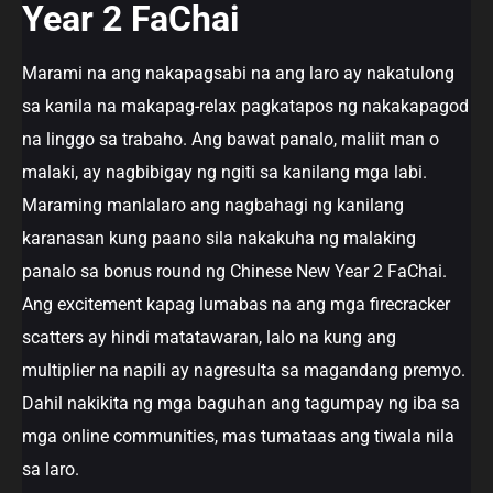
Year 2 FaChai
Marami na ang nakapagsabi na ang laro ay nakatulong
sa kanila na makapag-relax pagkatapos ng nakakapagod
na linggo sa trabaho. Ang bawat panalo, maliit man o
malaki, ay nagbibigay ng ngiti sa kanilang mga labi.
Maraming manlalaro ang nagbahagi ng kanilang
karanasan kung paano sila nakakuha ng malaking
panalo sa bonus round ng Chinese New Year 2 FaChai.
Ang excitement kapag lumabas na ang mga firecracker
scatters ay hindi matatawaran, lalo na kung ang
multiplier na napili ay nagresulta sa magandang premyo.
Dahil nakikita ng mga baguhan ang tagumpay ng iba sa
mga online communities, mas tumataas ang tiwala nila
sa laro.