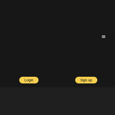
Login
Sign up