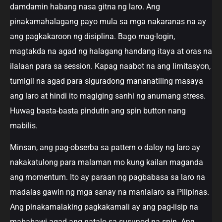
damdamin habang nasa gitna ng laro. Ang
pinakamahalagang payo mula sa mga nakaranas na ay
ang pagkakaroon ng disiplina. Bago mag-login,
magtakda na agad ng halagang handang itaya at oras na
ilalaan para sa session. Kapag naabot na ang limitasyon,
tumigil na agad para siguradong mananatiling masaya
ang laro at hindi ito magiging sanhi ng anumang stress.
Huwag basta-basta pindutin ang spin button nang
mabilis.
Minsan, ang pag-obserba sa pattern o daloy ng laro ay
nakakatulong para malaman mo kung kailan maganda
ang momentum. Ito ay paraan ng pagbabasa sa laro na
madalas gawin ng mga sanay na manlalaro sa Pilipinas.
Ang pinakamalaking pagkakamali ay ang pag-iisip na
mababawi agad ang natalo sa susunod na spin. Ang