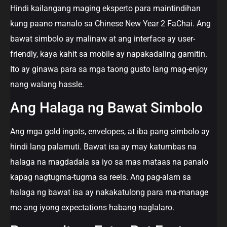
Hindi kailangang maging eksperto para maintindihan
kung paano manalo sa Chinese New Year 2 FaChai. Ang
bawat simbolo ay malinaw at ang interface ay user-
friendly, kaya kahit sa mobile ay napakadaling gamitin.
Ito ay ginawa para sa mga taong gusto lang mag-enjoy
nang walang hassle.
Ang Halaga ng Bawat Simbolo
Ang mga gold ingots, envelopes, at iba pang simbolo ay
hindi lang palamuti. Bawat isa ay may katumbas na
halaga na magdadala sa iyo sa mas mataas na panalo
kapag nagtugma-tugma sa reels. Ang pag-alam sa
halaga ng bawat isa ay nakakatulong para ma-manage
mo ang iyong expectations habang naglalaro.