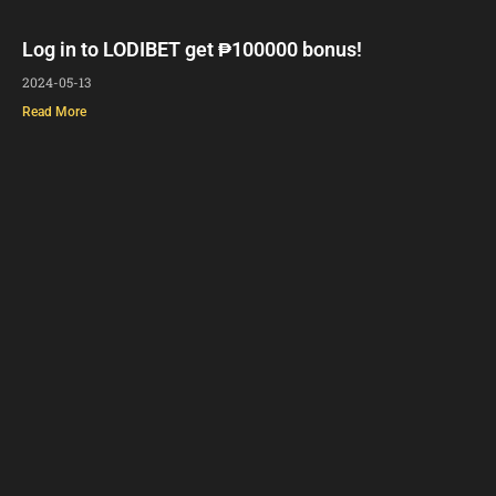
Log in to LODIBET get ₱100000 bonus!
2024-05-13
Read More