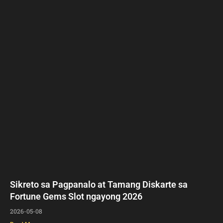
Sikreto sa Pagpanalo at Tamang Diskarte sa
Fortune Gems Slot ngayong 2026
2026-05-08