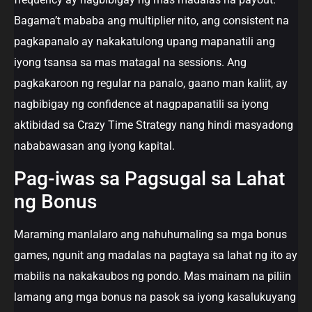
Bagama’t mababa ang multiplier nito, ang consistent na
pagkapanalo ay nakakatulong upang mapanatili ang
iyong tsansa sa mas matagal na sessions. Ang
pagkakaroon ng regular na panalo, gaano man kaliit, ay
nagbibigay ng confidence at nagpapanatili sa iyong
aktibidad sa Crazy Time Strategy nang hindi masyadong
nababawasan ang iyong kapital.
Pag-iwas sa Pagsugal sa Lahat
ng Bonus
Maraming manlalaro ang nahuhumaling sa mga bonus
games, ngunit ang madalas na pagtaya sa lahat ng ito ay
mabilis na nakakaubos ng pondo. Mas mainam na piliin
lamang ang mga bonus na pasok sa iyong kasalukuyang