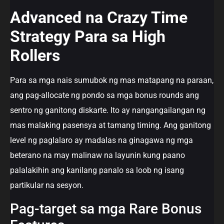
Advanced na Crazy Time
Strategy Para sa High
Rollers
Para sa mga nais sumubok ng mas matapang na paraan,
ang pag-allocate ng pondo sa mga bonus rounds ang
sentro ng ganitong diskarte. Ito ay nangangailangan ng
mas malaking pasensya at tamang timing. Ang ganitong
level ng paglalaro ay madalas na ginagawa ng mga
beterano na may malinaw na layunin kung paano
palalakihin ang kanilang panalo sa loob ng isang
partikular na sesyon.
Pag-target sa mga Rare Bonus