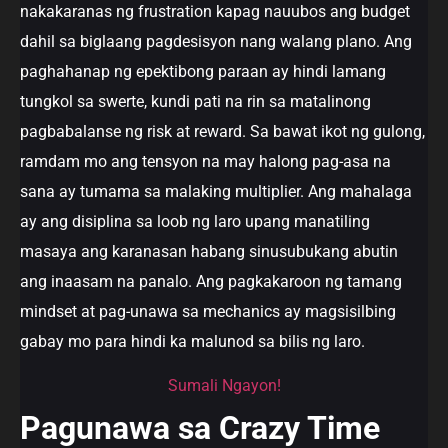
nakakaranas ng frustration kapag nauubos ang budget
dahil sa biglaang pagdesisyon nang walang plano. Ang
paghahanap ng epektibong paraan ay hindi lamang
tungkol sa swerte, kundi pati na rin sa matalinong
pagbabalanse ng risk at reward. Sa bawat ikot ng gulong,
ramdam mo ang tensyon na may halong pag-asa na
sana ay tumama sa malaking multiplier. Ang mahalaga
ay ang disiplina sa loob ng laro upang manatiling
masaya ang karanasan habang sinusubukang abutin
ang inaasam na panalo. Ang pagkakaroon ng tamang
mindset at pag-unawa sa mechanics ay magsisilbing
gabay mo para hindi ka malunod sa bilis ng laro.
Sumali Ngayon!
Pagunawa sa Crazy Time