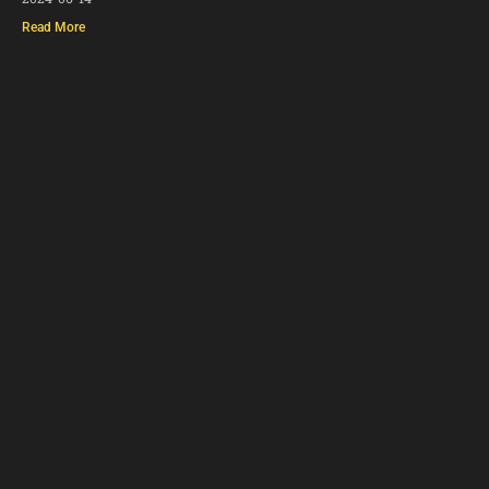
Read More