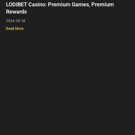
LODIBET Casino: Premium Games, Premium
Rewards
2024-09-18
Read More