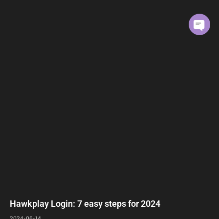
Hawkplay Login: 7 easy steps for 2024
2024-06-14