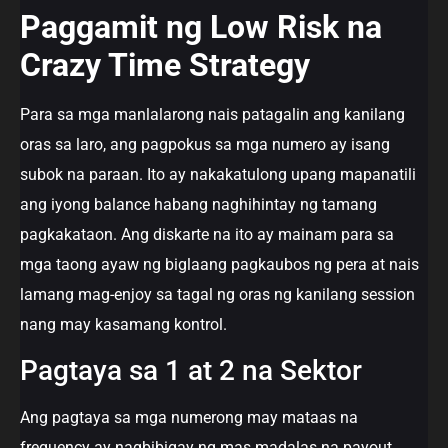
Paggamit ng Low Risk na
Crazy Time Strategy
Para sa mga manlalarong nais patagalin ang kanilang
oras sa laro, ang pagpokus sa mga numero ay isang
subok na paraan. Ito ay nakakatulong upang mapanatili
ang iyong balance habang naghihintay ng tamang
pagkakataon. Ang diskarte na ito ay mainam para sa
mga taong ayaw ng biglaang pagkaubos ng pera at nais
lamang mag-enjoy sa tagal ng oras ng kanilang session
nang may kasamang kontrol.
Pagtaya sa 1 at 2 na Sektor
Ang pagtaya sa mga numerong may mataas na
frequency ay nagbibigay ng mas madalas na payout.