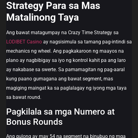
Strategy Para sa Mas
Matalinong Taya
Ang bawat matagumpay na Crazy Time Strategy sa
LODIBET Casino
ay nagsisimula sa tamang pag-intindi sa
mechanics ng wheel. Ang pagkakaroon ng maayos na
plano ay nagbibigay sa iyo ng kontrol kahit pa ang laro
ay nakabase sa swerte. Sa pamamagitan ng pag-aaral
kung paano gumagana ang bawat segment, mas
magiging maingat ka sa paglalagay ng iyong mga taya
sa bawat round.
Pagkilala sa mga Numero at
Bonus Rounds
Ang gulong ay may 54 na segment na binubuo ng mga