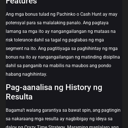
Features
Ang mga bonus tulad ng Pachinko o Cash Hunt ay may
potensyal para sa malalaking panalo. Ang pagtaya
lamang sa mga ito ay nangangailangan ng mataas na
risk tolerance dahil sa tagal ng paglabas ng mga
segment na ito. Ang pagtitiyaga sa paghihintay ng mga
bonus na ito ay nangangailangan ng matinding disiplina
dahil sa panganib na mabilis na maubos ang pondo
habang naghihintay.
Pag-aanalisa ng History ng
Resulta
Bagama’t walang garantiya sa bawat spin, ang pagtingin
sa nakaraang mga resulta ay nagbibigay ng ideya sa
daloy ng Crazy Time Strategy. Maraming manlalaro ang