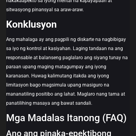
nakakaapekto sa iyong mental na kapayapaan at
sitwasyong pinansyal sa araw-araw.
Konklusyon
Ang mahalaga ay ang pagpili ng diskarte na nagbibigay
sa iyo ng kontrol at kasiyahan. Laging tandaan na ang
responsable at balanseng paglalaro ang siyang tunay na
paraan upang maging matagumpay ang iyong
karanasan. Huwag kalimutang itakda ang iyong
limitasyon bago magsimula upang masiguro na
mananatiling positibo ang lahat. Maglaro nang tama at
panatilihing masaya ang bawat sandali.
Mga Madalas Itanong (FAQ)
Ano ang pinaka-epektibong