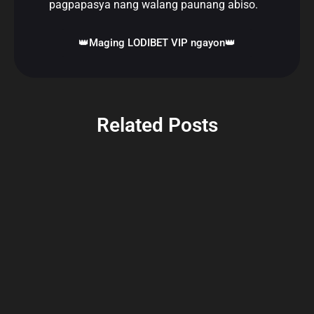
pagpapasya nang walang paunang abiso.
👑Maging LODIBET VIP ngayon👑
Related Posts