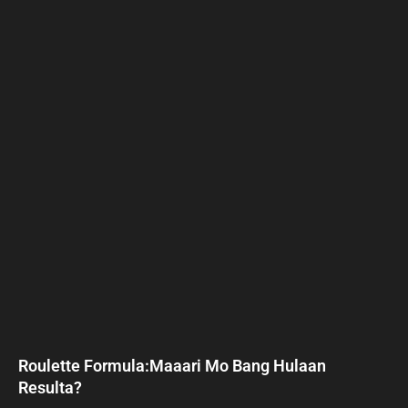
Roulette Formula:Maaari Mo Bang Hulaan
Resulta?