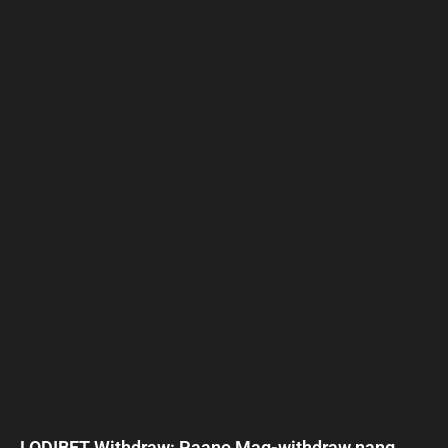
LODIBET Withdraw: Paano Mag-withdraw nang