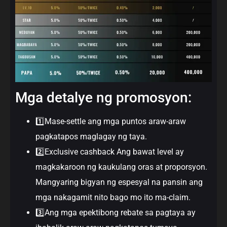
Mga detalye ng promosyon:
1️⃣Mase-settle ang mga puntos araw-araw
pagkatapos maglagay ng taya.
2️⃣Exclusive cashback Ang bawat level ay
magkakaroon ng kaukulang oras at proporsyon.
Mangyaring bigyan ng espesyal na pansin ang
mga nakagamit nito bago mo ito ma-claim.
3️⃣Ang mga epektibong rebate sa pagtaya ay