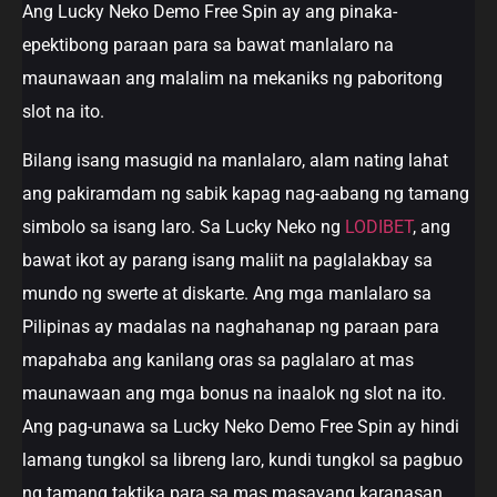
Ang Lucky Neko Demo Free Spin ay ang pinaka-
epektibong paraan para sa bawat manlalaro na
maunawaan ang malalim na mekaniks ng paboritong
slot na ito.
Bilang isang masugid na manlalaro, alam nating lahat
ang pakiramdam ng sabik kapag nag-aabang ng tamang
simbolo sa isang laro. Sa Lucky Neko ng
LODIBET
, ang
bawat ikot ay parang isang maliit na paglalakbay sa
mundo ng swerte at diskarte. Ang mga manlalaro sa
Pilipinas ay madalas na naghahanap ng paraan para
mapahaba ang kanilang oras sa paglalaro at mas
maunawaan ang mga bonus na inaalok ng slot na ito.
Ang pag-unawa sa Lucky Neko Demo Free Spin ay hindi
lamang tungkol sa libreng laro, kundi tungkol sa pagbuo
ng tamang taktika para sa mas masayang karanasan.