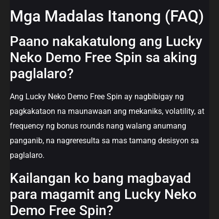
Mga Madalas Itanong (FAQ)
Paano nakakatulong ang Lucky
Neko Demo Free Spin sa aking
paglalaro?
Ang Lucky Neko Demo Free Spin ay nagbibigay ng
pagkakataon na maunawaan ang mekaniks, volatility, at
frequency ng bonus rounds nang walang anumang
panganib, na nagreresulta sa mas tamang desisyon sa
paglalaro.
Kailangan ko bang magbayad
para magamit ang Lucky Neko
Demo Free Spin?