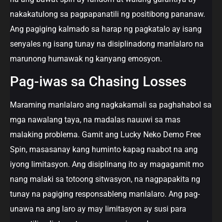
nakakatulong sa pagpapanatili ng positibong pananaw.
Ang pagiging kalmado sa harap ng pagkatalo ay isang
senyales ng isang tunay na disiplinadong manlalaro na
marunong humawak ng kanyang emosyon.
Pag-iwas sa Chasing Losses
Maraming manlalaro ang nagkakamali sa paghahabol sa
mga nawalang taya, na madalas nauuwi sa mas
malaking problema. Gamit ang Lucky Neko Demo Free
Spin, masasanay kang huminto kapag naabot na ang
iyong limitasyon. Ang disiplinang ito ay magagamit mo
nang malaki sa totoong sitwasyon, na nagpapakita ng
tunay na pagiging responsableng manlalaro. Ang pag-
unawa na ang laro ay may limitasyon ay susi para