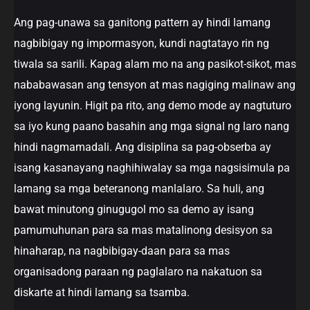
Ang pag-unawa sa ganitong pattern ay hindi lamang
nagbibigay ng impormasyon, kundi nagtatayo rin ng
tiwala sa sarili. Kapag alam mo na ang pasikot-sikot, mas
nababawasan ang tensyon at mas nagiging malinaw ang
iyong layunin. Higit pa rito, ang demo mode ay nagtuturo
sa iyo kung paano basahin ang mga signal ng laro nang
hindi nagmamadali. Ang disiplina sa pag-obserba ay
isang kasanayang naghihiwalay sa mga nagsisimula pa
lamang sa mga beteranong manlalaro. Sa huli, ang
bawat minutong ginugugol mo sa demo ay isang
pamumuhunan para sa mas matalinong desisyon sa
hinaharap, na nagbibigay-daan para sa mas
organisadong paraan ng paglalaro na nakatuon sa
diskarte at hindi lamang sa tsamba.