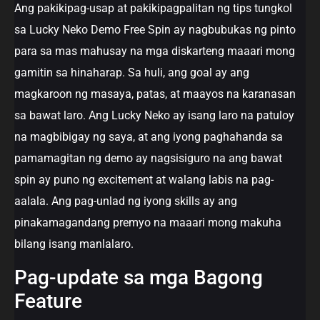
Ang pakikipag-usap at pakikipagpalitan ng tips tungkol
sa Lucky Neko Demo Free Spin ay nagbubukas ng pinto
para sa mas mahusay na mga diskarteng maaari mong
gamitin sa hinaharap. Sa huli, ang goal ay ang
magkaroon ng masaya, patas, at maayos na karanasan
sa bawat laro. Ang Lucky Neko ay isang laro na patuloy
na magbibigay ng saya, at ang iyong paghahanda sa
pamamagitan ng demo ay nagsisiguro na ang bawat
spin ay puno ng excitement at walang labis na pag-
aalala. Ang pag-unlad ng iyong skills ay ang
pinakamagandang premyo na maaari mong makuha
bilang isang manlalaro.
Pag-update sa mga Bagong
Feature