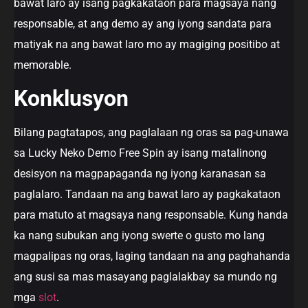
bawat laro ay isang pagkakataon para magsaya nang
responsable, at ang demo ay ang iyong sandata para
matiyak na ang bawat laro mo ay magiging positibo at
memorable.
Konklusyon
Bilang pagtatapos, ang paglalaan ng oras sa pag-unawa
sa Lucky Neko Demo Free Spin ay isang matalinong
desisyon na magpapaganda ng iyong karanasan sa
paglalaro. Tandaan na ang bawat laro ay pagkakataon
para matuto at magsaya nang responsable. Kung handa
ka nang subukan ang iyong swerte o gusto mo lang
magpalipas ng oras, laging tandaan na ang paghahanda
ang susi sa mas masayang paglalakbay sa mundo ng
mga
slot
.