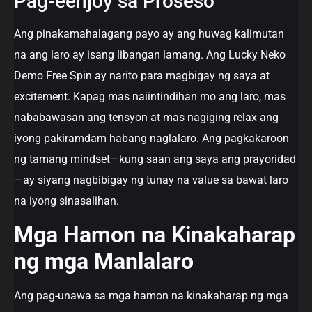
Pag-eenjoy sa Proseso
Ang pinakamahalagang payo ay ang huwag kalimutan
na ang laro ay isang libangan lamang. Ang Lucky Neko
Demo Free Spin ay narito para magbigay ng saya at
excitement. Kapag mas naiintindihan mo ang laro, mas
nababawasan ang tensyon at mas nagiging relax ang
iyong pakiramdam habang naglalaro. Ang pagkakaroon
ng tamang mindset—kung saan ang saya ang prayoridad
—ay siyang nagbibigay ng tunay na value sa bawat laro
na iyong sinasalihan.
Mga Hamon na Kinakaharap
ng mga Manlalaro
Ang pag-unawa sa mga hamon na kinakaharap ng mga