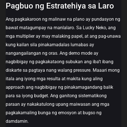
Pagbuo ng Estratehiya sa Laro
Ang pagkakaroon ng malinaw na plano ay pundasyon ng
bawat matagumpay na manlalaro. Sa Lucky Neko, ang
mga multiplier ay may malaking papel, at ang pag-unawa
kung kailan sila pinakamadalas lumabas ay
nangangailangan ng oras. Ang demo mode ay
nagbibigay ng pagkakataong subukan ang iba’t ibang
diskarte sa pagtaya nang walang pressure. Maaari mong
itala ang iyong mga resulta at makita kung aling
approach ang nagbibigay ng pinakamagandang balik
para sa iyong budget. Ang ganitong sistematikong
paraan ay nakakatulong upang maiwasan ang mga
pagkakamaling bunga ng emosyon at bugso ng
damdamin.