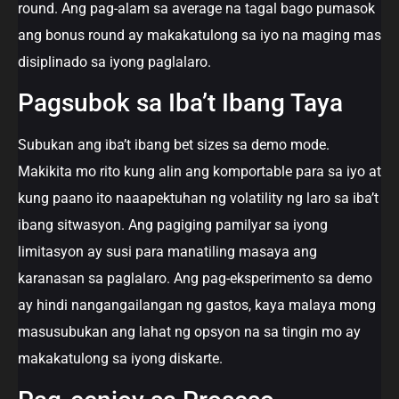
round. Ang pag-alam sa average na tagal bago pumasok
ang bonus round ay makakatulong sa iyo na maging mas
disiplinado sa iyong paglalaro.
Pagsubok sa Iba’t Ibang Taya
Subukan ang iba’t ibang bet sizes sa demo mode.
Makikita mo rito kung alin ang komportable para sa iyo at
kung paano ito naaapektuhan ng volatility ng laro sa iba’t
ibang sitwasyon. Ang pagiging pamilyar sa iyong
limitasyon ay susi para manatiling masaya ang
karanasan sa paglalaro. Ang pag-eksperimento sa demo
ay hindi nangangailangan ng gastos, kaya malaya mong
masusubukan ang lahat ng opsyon na sa tingin mo ay
makakatulong sa iyong diskarte.