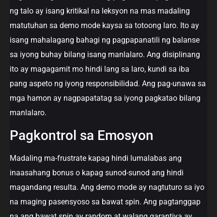
ng talo ay isang kritikal na leksyon na mas madaling
matutuhan sa demo mode kaysa sa totoong laro. Ito ay
isang mahalagang bahagi ng pagpapanatili ng balanse
sa iyong buhay bilang isang manlalaro. Ang disiplinang
ito ay magagamit mo hindi lang sa laro, kundi sa iba
pang aspeto ng iyong responsibilidad. Ang pag-unawa sa
mga hamon ay nagpapatatag sa iyong pagkatao bilang
manlalaro.
Pagkontrol sa Emosyon
Madaling ma-frustrate kapag hindi lumalabas ang
inaasahang bonus o kapag sunod-sunod ang hindi
magandang resulta. Ang demo mode ay nagtuturo sa iyo
na maging pasensyoso sa bawat spin. Ang pagtanggap
na ang bawat spin ay random at walang garantiya ay