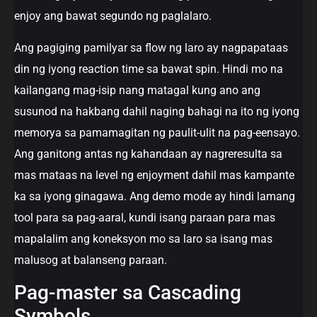
enjoy ang bawat segundo ng paglalaro.
Ang pagiging pamilyar sa flow ng laro ay nagpapataas
din ng iyong reaction time sa bawat spin. Hindi mo na
kailangang mag-isip nang matagal kung ano ang
susunod na hakbang dahil naging bahagi na ito ng iyong
memorya sa pamamagitan ng paulit-ulit na pag-eensayo.
Ang ganitong antas ng kahandaan ay nagreresulta sa
mas mataas na level ng enjoyment dahil mas kampante
ka sa iyong ginagawa. Ang demo mode ay hindi lamang
tool para sa pag-aaral, kundi isang paraan para mas
mapalalim ang koneksyon mo sa laro sa isang mas
malusog at balanseng paraan.
Pag-master sa Cascading
Symbols