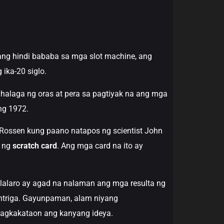
ang hindi bababa sa mga slot machine, ang
ika-20 siglo.
laga ng oras at pera sa pagtiyak na ang mga
ng 1972.
e Rossen kung paano natapos ng scientist John
a ng
scratch
card
. Ang mga card na ito ay
alaro ay agad na nalaman ang mga resulta ng
intriga. Gayunpaman, alam niyang
pagkakataon ang kanyang ideya.