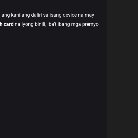
ng kanilang daliri sa isang device na may
h card
na iyong binili, iba’t ibang mga premyo