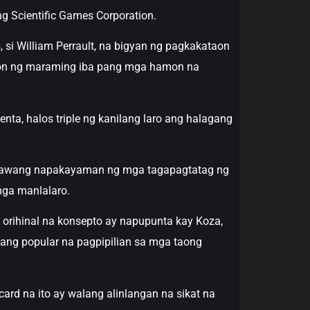
ng Scientific Games Corporation.
 si William Perrault, na bigyan ng pagkakataon
roon ng maraming iba pang mga hamon na
a, halos triple ng kanilang laro ang halagang
nagawang napakayaman ng mga tagapagtatag ng
mga manlalaro.
 orihinal na konsepto ay napupunta kay Koza,
sang popular na pagpipilian sa mga taong
card na ito ay walang alinlangan na sikat na