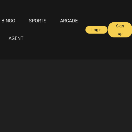
BINGO
SPORTS
ARCADE
Sign
Login
up
AGENT