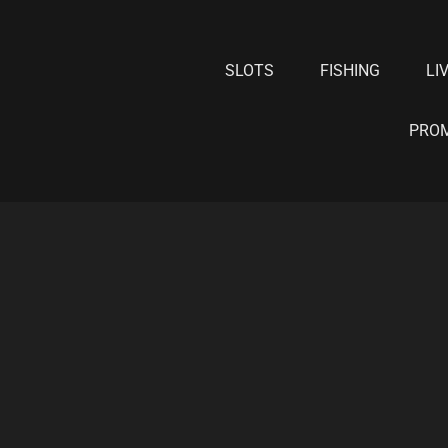
SLOTS
FISHING
LI
PRO