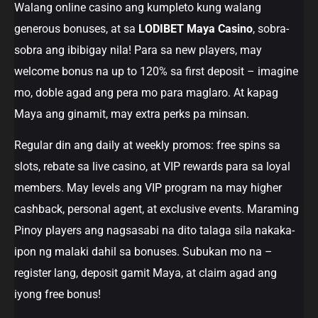
Walang online casino ang kumpleto kung walang
generous bonuses, at sa
LODIBET Maya Casino
, sobra-
sobra ang ibibigay nila! Para sa new players, may
welcome bonus na up to 120% sa first deposit – imagine
mo, doble agad ang pera mo para maglaro. At kapag
Maya ang ginamit, may extra perks pa minsan.
Regular din ang daily at weekly promos: free spins sa
slots, rebate sa live casino, at VIP rewards para sa loyal
members. May levels ang VIP program na may higher
cashback, personal agent, at exclusive events. Maraming
Pinoy players ang nagsasabi na dito talaga sila nakaka-
ipon ng malaki dahil sa bonuses. Subukan mo na –
register lang, deposit gamit Maya, at claim agad ang
iyong free bonus!