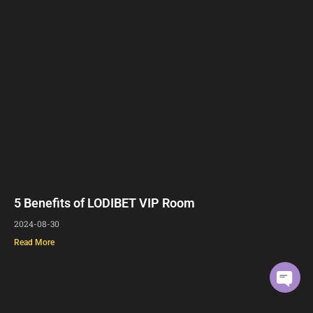
5 Benefits of LODIBET VIP Room
2024-08-30
Read More