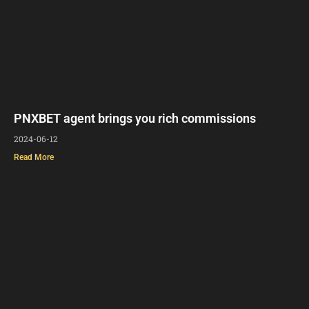
PNXBET agent brings you rich commissions
2024-06-12
Read More