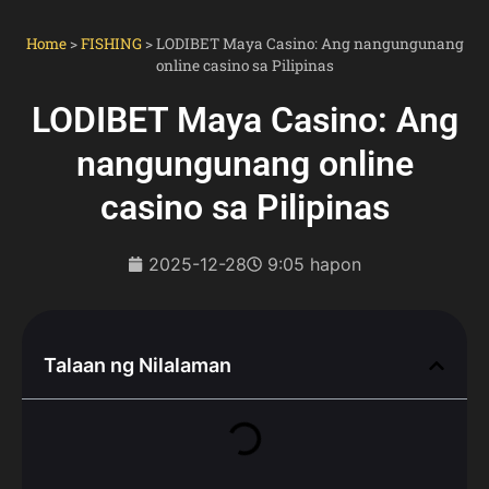
Home
>
FISHING
>
LODIBET Maya Casino: Ang nangungunang
online casino sa Pilipinas
LODIBET Maya Casino: Ang
nangungunang online
casino sa Pilipinas
2025-12-28
9:05 hapon
Talaan ng Nilalaman