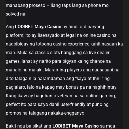
mahabang proseso – ilang taps lang sa phone mo,
solved na!
Ang
LODIBET Maya Casino
ay hindi ordinaryong
platform; ito ay lisensyado at legal na online casino na
nagbibigay ng totoong casino experience kahit nasaan ka
man. Mula sa classic slots hanggang sa live dealer
games, lahat ay narito para bigyan ka ng chance na
manalo ng malaki. Maraming players ang nagsasabi na
dito talaga nila naramdaman ang “saya at thrill” ng
paglalaro, lalo na kapag may bonus pa na naghihintay.
Kung ikaw ay baguhan o veteran na sa online gaming,
perfect ito para sa’yo dahil user-friendly at puno ng
promos na talagang nakaka-engganyo.
Bakit nga ba sikat ang
LODIBET Maya Casino
sa mga