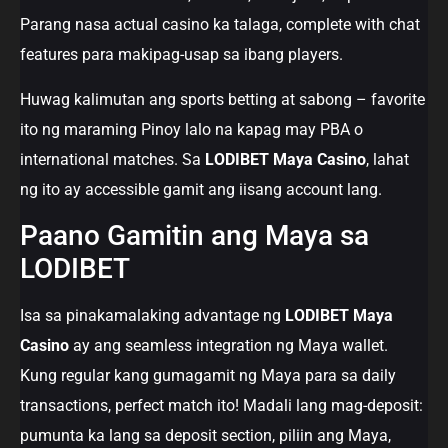
Parang nasa actual casino ka talaga, complete with chat
features para makipag-usap sa ibang players.
Huwag kalimutan ang sports betting at sabong – favorite
ito ng maraming Pinoy lalo na kapag may PBA o
international matches. Sa
LODIBET Maya Casino
, lahat
ng ito ay accessible gamit ang iisang account lang.
Paano Gamitin ang Maya sa
LODIBET
Isa sa pinakamalaking advantage ng
LODIBET Maya
Casino
ay ang seamless integration ng Maya wallet.
Kung regular kang gumagamit ng Maya para sa daily
transactions, perfect match ito! Madali lang mag-deposit:
pumunta ka lang sa deposit section, piliin ang Maya,