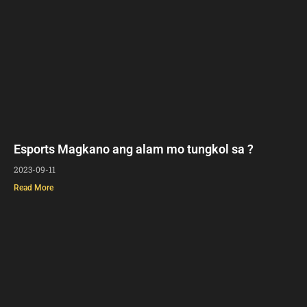
Esports Magkano ang alam mo tungkol sa ?
2023-09-11
Read More