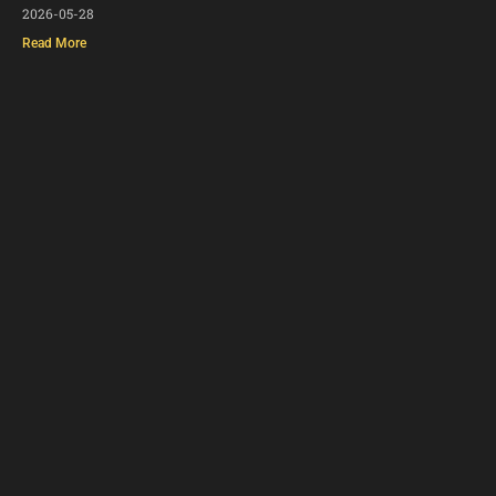
2026-05-28
Read More