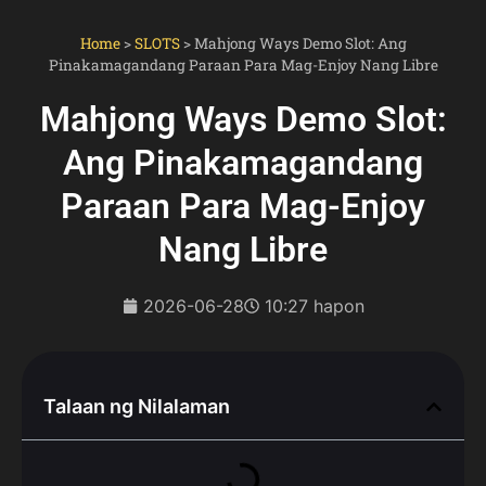
Home
>
SLOTS
>
Mahjong Ways Demo Slot: Ang
Pinakamagandang Paraan Para Mag-Enjoy Nang Libre
Mahjong Ways Demo Slot:
Ang Pinakamagandang
Paraan Para Mag-Enjoy
Nang Libre
2026-06-28
10:27 hapon
Talaan ng Nilalaman