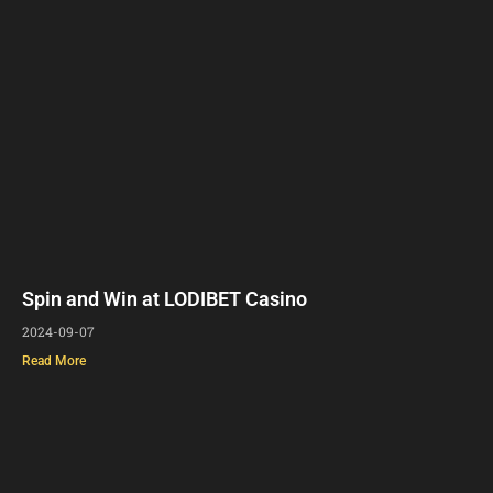
Spin and Win at LODIBET Casino
2024-09-07
Read More