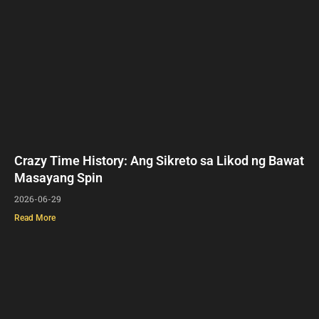
Crazy Time History: Ang Sikreto sa Likod ng Bawat
Masayang Spin
2026-06-29
Read More