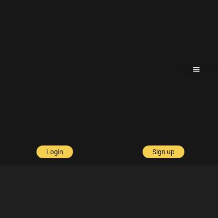
Login
Sign up