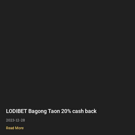
LODIBET Bagong Taon 20% cash back
2023-12-28
Read More