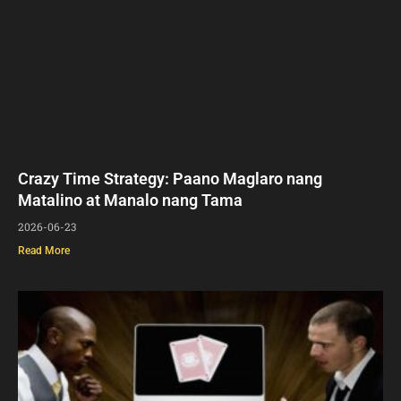
Crazy Time Strategy: Paano Maglaro nang
Matalino at Manalo nang Tama
2026-06-23
Read More