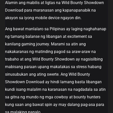
Alamin ang mabilis at ligtas na Wild Bounty Showdown
Download para maranasan ang kapanapanabik na
aksyon sa iyong mobile device ngayon din.
Ang bawat manlalaro sa Pilipinas ay laging naghahanap
ng tamang balanse ng libangan at excitement sa
kanilang gaming journey. Marami sa atin ang
nakakaranas ng matinding pagod sa araw-araw na
trabaho at ang Wild Bounty Showdown ay nagsisilbing
mabisang paraan upang makatakas sa stress habang
sinusubukan ang ating swerte. Ang Wild Bounty
Showdown Download ay hindi lamang basta libangan
kundi isang malalim na karanasan na nagdadala sa atin
sa gitna ng mundo ng mga cowboy at bounty hunters
kung saan ang bawat spin ay may dalang pag-asa para
sa malaking panalo.