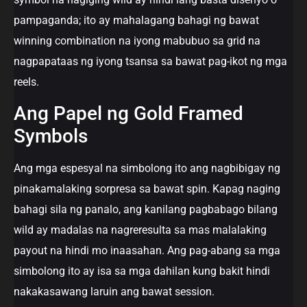
pampaganda; ito ay mahalagang bahagi ng bawat
winning combination na iyong mabubuo sa grid na
nagpapataas ng iyong tsansa sa bawat pag-ikot ng mga
reels.
Ang Papel ng Gold Framed
Symbols
Ang mga espesyal na simbolong ito ang nagbibigay ng
pinakamalaking sorpresa sa bawat spin. Kapag naging
bahagi sila ng panalo, ang kanilang pagbabago bilang
wild ay madalas na nagreresulta sa mas malalaking
payout na hindi mo inaasahan. Ang pag-abang sa mga
simbolong ito ay isa sa mga dahilan kung bakit hindi
nakakasawang laruin ang bawat session.