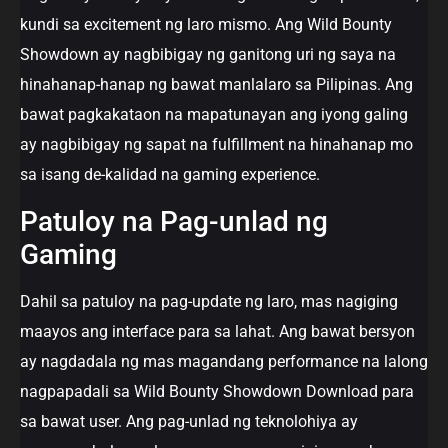
kundi sa excitement ng laro mismo. Ang Wild Bounty
Showdown ay nagbibigay ng ganitong uri ng saya na
hinahanap-hanap ng bawat manlalaro sa Pilipinas. Ang
bawat pagkakataon na mapatunayan ang iyong galing
ay nagbibigay ng sapat na fulfillment na hinahanap mo
sa isang de-kalidad na gaming experience.
Patuloy na Pag-unlad ng
Gaming
Dahil sa patuloy na pag-update ng laro, mas nagiging
maayos ang interface para sa lahat. Ang bawat bersyon
ay nagdadala ng mas magandang performance na lalong
nagpapadali sa Wild Bounty Showdown Download para
sa bawat user. Ang pag-unlad ng teknolohiya ay