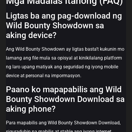
Mga Madalas Itanong (FAQ)
Ligtas ba ang pag-download ng
Wild Bounty Showdown sa
aking device?
Ang Wild Bounty Showdown ay ligtas basta’t kukunin mo
lamang ang file mula sa opisyal at kinikilalang platform
ng laro upang matiyak ang seguridad ng iyong mobile
device at personal na impormasyon.
Paano ko mapapabilis ang Wild
Bounty Showdown Download sa
aking phone?
Para mapabilis ang Wild Bounty Showdown Download,
siguraduhin na mabilis at stable ang iyong internet