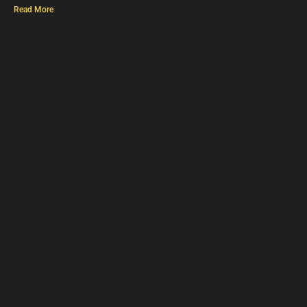
Read More