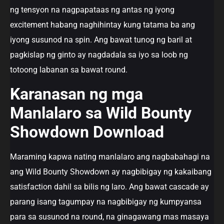
ng tensyon na nagpapataas ng antas ng iyong
excitement habang naghihintay kung tatama ba ang
iyong susunod na spin. Ang bawat tunog ng baril at
pagkislap ng ginto ay nagdadala sa iyo sa loob ng
totoong labanan sa bawat round.
Karanasan ng mga
Manlalaro sa Wild Bounty
Showdown Download
Maraming kapwa nating manlalaro ang nagbabahagi na
ang Wild Bounty Showdown ay nagbibigay ng kakaibang
satisfaction dahil sa bilis ng laro. Ang bawat cascade ay
parang isang tagumpay na nagbibigay ng kumpyansa
para sa susunod na round, na ginagawang mas masaya