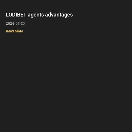
LODIBET agents advantages
2024-05-30
Read More