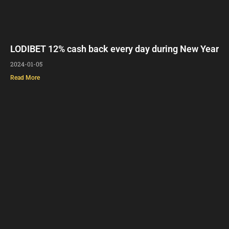
LODIBET 12% cash back every day during New Year
2024-01-05
Read More