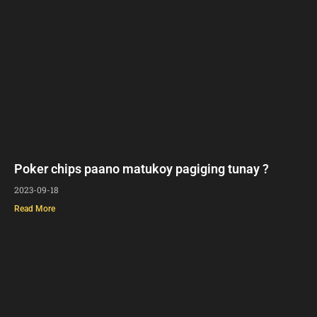
Poker chips paano matukoy pagiging tunay ?
2023-09-18
Read More