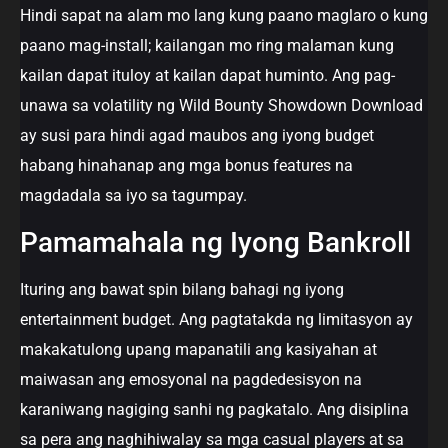
Hindi sapat na alam mo lang kung paano maglaro o kung
paano mag-install; kailangan mo ring malaman kung
kailan dapat ituloy at kailan dapat huminto. Ang pag-
unawa sa volatility ng Wild Bounty Showdown Download
ay susi para hindi agad maubos ang iyong budget
habang hinahanap ang mga bonus features na
magdadala sa iyo sa tagumpay.
Pamamahala ng Iyong Bankroll
Ituring ang bawat spin bilang bahagi ng iyong
entertainment budget. Ang pagtatakda ng limitasyon ay
makakatulong upang mapanatili ang kasiyahan at
maiwasan ang emosyonal na pagdedesisyon na
karaniwang nagiging sanhi ng pagkatalo. Ang disiplina
sa pera ang naghihiwalay sa mga casual players at sa