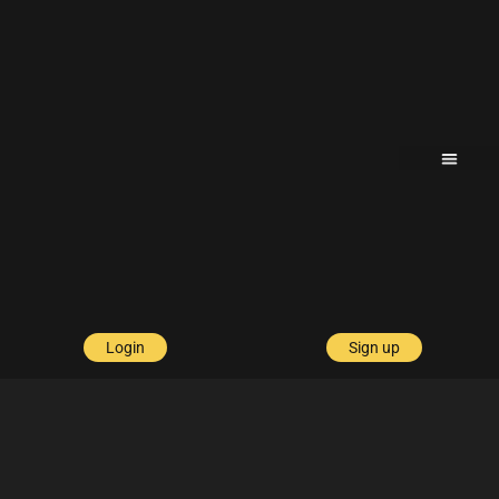
Login
Sign up